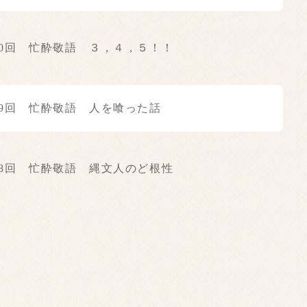
30回 忙酔敬語 ３，４，５！！
29回 忙酔敬語 人を喰った話
28回 忙酔敬語 縄文人のど根性