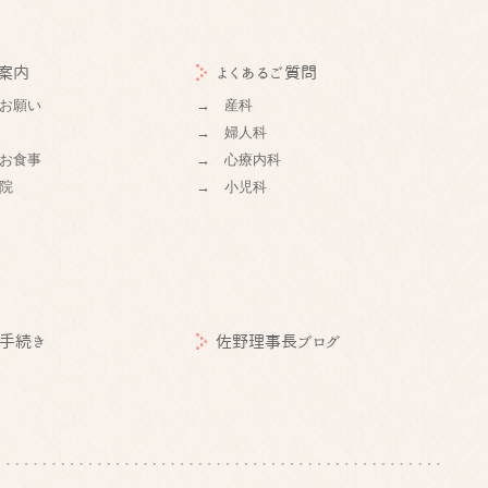
案内
よくあるご質問
お願い
→ 産科
→ 婦人科
お食事
→ 心療内科
院
→ 小児科
手続き
佐野理事長ブログ