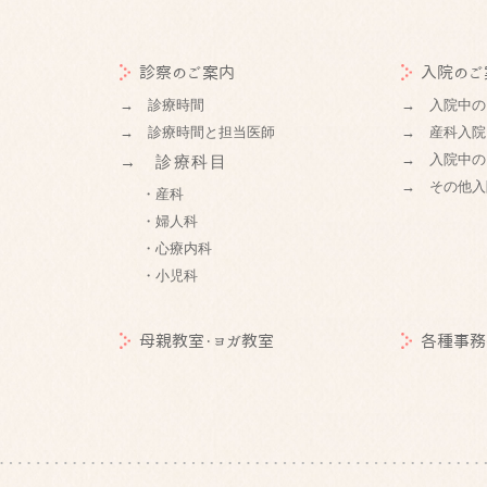
診察のご案内
入院のご
→ 診療時間
→ 入院中の
→ 診療時間と担当医師
→ 産科入院
→ 入院中の
→ 診療科目
→ その他入
・産科
・婦人科
・心療内科
・小児科
母親教室・ヨガ教室
各種事務