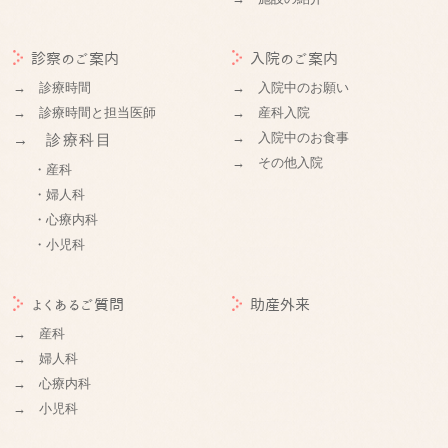
診察のご案内
入院のご案内
→ 診療時間
→ 入院中のお願い
→ 診療時間と担当医師
→ 産科入院
→ 入院中のお食事
→ 診療科目
→ その他入院
・産科
・婦人科
・心療内科
・小児科
よくあるご質問
助産外来
→ 産科
→ 婦人科
→ 心療内科
→ 小児科