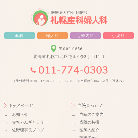
産科
婦人科
心療内科
小児科
〒002-0856
北海道札幌市北区屯田6条2丁目11-1
（受付時間 8:30～12:00 / 13:30～17:00 ※土曜は午前のみ/日・祝休み）
トップページ
当院について
→ お知らせ
→ 当院のご案内
→ 赤ちゃんギャラリー
→ 当院の特徴
→ 佐野理事長ブログ
→ 医師の紹介
→ 施設の紹介