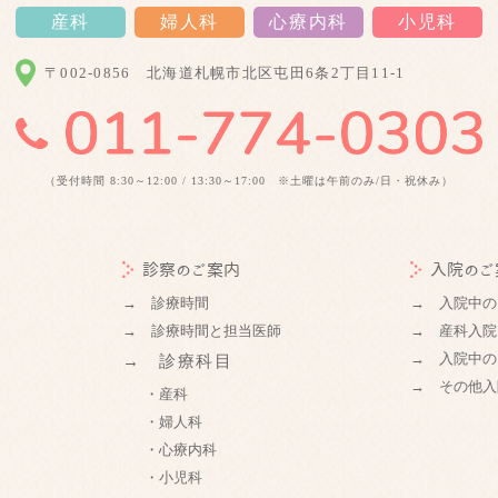
産科
婦人科
心療内科
小児科
〒002-0856
北海道札幌市北区屯田6条2丁目11-1
（受付時間 8:30～12:00 / 13:30～17:00 ※土曜は午前のみ/日・祝休み）
診察のご案内
入院のご
→ 診療時間
→ 入院中の
→ 診療時間と担当医師
→ 産科入院
→ 入院中の
→ 診療科目
→ その他入
・産科
・婦人科
・心療内科
・小児科