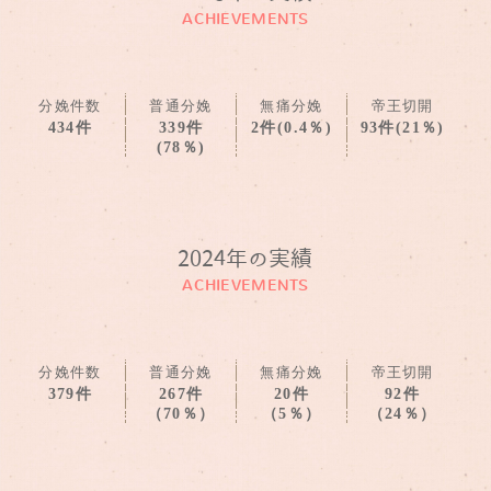
ACHIEVEMENTS
分娩件数
普通分娩
無痛分娩
帝王切開
434件
339件
2件(0.4％)
93件(21％)
(78％)
2024年の実績
ACHIEVEMENTS
分娩件数
普通分娩
無痛分娩
帝王切開
379件
267件
20件
92件
（70％）
（5％）
（24％）