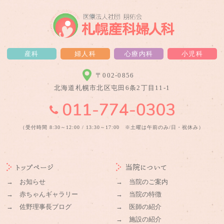
産科
婦人科
心療内科
小児科
〒002-0856
北海道札幌市北区屯田6条2丁目11-1
（受付時間 8:30～12:00 / 13:30～17:00 ※土曜は午前のみ/日・祝休み）
トップページ
当院について
→ お知らせ
→ 当院のご案内
→ 赤ちゃんギャラリー
→ 当院の特徴
→ 佐野理事長ブログ
→ 医師の紹介
→ 施設の紹介