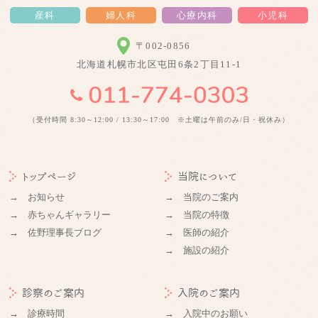
産科
婦人科
心療内科
小児科
〒002-0856
北海道札幌市北区屯田6条2丁目11-1
（受付時間 8:30～12:00 / 13:30～17:00 ※土曜は午前のみ/日・祝休み）
トップページ
当院について
→ お知らせ
→ 当院のご案内
→ 赤ちゃんギャラリー
→ 当院の特徴
→ 佐野理事長ブログ
→ 医師の紹介
→ 施設の紹介
診察のご案内
入院のご案内
→ 診療時間
→ 入院中のお願い