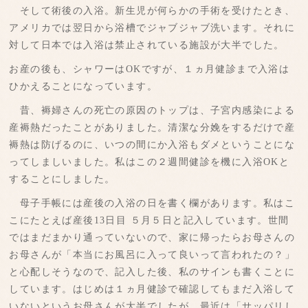
そして術後の入浴。新生児が何らかの手術を受けたとき、
アメリカでは翌日から浴槽でジャブジャブ洗います。それに
対して日本では入浴は禁止されている施設が大半でした。
お産の後も、シャワーはOKですが、１ヵ月健診まで入浴は
ひかえることになっています。
昔、褥婦さんの死亡の原因のトップは、子宮内感染による
産褥熱だったことがありました。清潔な分娩をするだけで産
褥熱は防げるのに、いつの間にか入浴もダメということにな
ってしましいました。私はこの２週間健診を機に入浴OKと
することにしました。
母子手帳には産後の入浴の日を書く欄があります。私はこ
こにたとえば産後13日目 ５月５日と記入しています。世間
ではまだまかり通っていないので、家に帰ったらお母さんの
お母さんが「本当にお風呂に入って良いって言われたの？」
と心配しそうなので、記入した後、私のサインも書くことに
しています。はじめは１ヵ月健診で確認してもまだ入浴して
いないというお母さんが大半でしたが、最近は「サッパリし