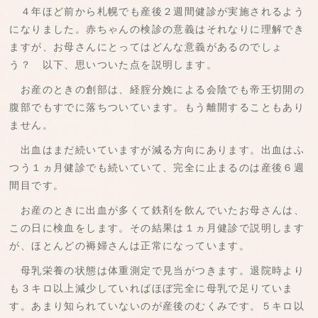
４年ほど前から札幌でも産後２週間健診が実施されるよう
になりました。赤ちゃんの検診の意義はそれなりに理解でき
ますが、お母さんにとってはどんな意義があるのでしょ
う？ 以下、思いついた点を説明します。
お産のときの創部は、経腟分娩による会陰でも帝王切開の
腹部でもすでに落ちついています。もう離開することもあり
ません。
出血はまだ続いていますが減る方向にあります。出血はふ
つう１ヵ月健診でも続いていて、完全に止まるのは産後６週
間目です。
お産のときに出血が多くて鉄剤を飲んでいたお母さんは、
この日に検血をします。その結果は１ヵ月健診で説明します
が、ほとんどの褥婦さんは正常になっています。
母乳栄養の状態は体重測定で見当がつきます。退院時より
も３キロ以上減少していればほぼ完全に母乳で足りていま
す。あまり知られていないのが産後のむくみです。５キロ以