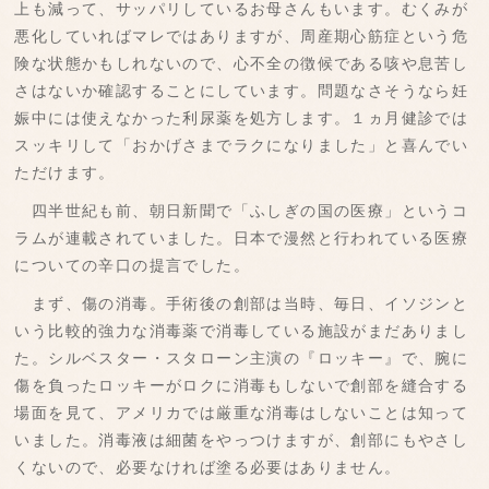
上も減って、サッパリしているお母さんもいます。むくみが
悪化していればマレではありますが、周産期心筋症という危
険な状態かもしれないので、心不全の徴候である咳や息苦し
さはないか確認することにしています。問題なさそうなら妊
娠中には使えなかった利尿薬を処方します。１ヵ月健診では
スッキリして「おかげさまでラクになりました」と喜んでい
ただけます。
四半世紀も前、朝日新聞で「ふしぎの国の医療」というコ
ラムが連載されていました。日本で漫然と行われている医療
についての辛口の提言でした。
まず、傷の消毒。手術後の創部は当時、毎日、イソジンと
いう比較的強力な消毒薬で消毒している施設がまだありまし
た。シルベスター・スタローン主演の『ロッキー』で、腕に
傷を負ったロッキーがロクに消毒もしないで創部を縫合する
場面を見て、アメリカでは厳重な消毒はしないことは知って
いました。消毒液は細菌をやっつけますが、創部にもやさし
くないので、必要なければ塗る必要はありません。