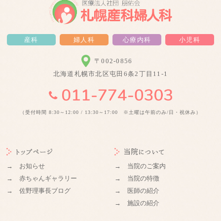
産科
婦人科
心療内科
小児科
〒002-0856
北海道札幌市北区屯田6条2丁目11-1
（受付時間 8:30～12:00 / 13:30～17:00 ※土曜は午前のみ/日・祝休み）
トップページ
当院について
→ お知らせ
→ 当院のご案内
→ 赤ちゃんギャラリー
→ 当院の特徴
→ 佐野理事長ブログ
→ 医師の紹介
→ 施設の紹介