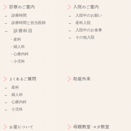
診察のご案内
入院のご案内
→ 診療時間
→ 入院中のお願い
→ 診療時間と担当医師
→ 産科入院
→ 入院中のお食事
→ 診療科目
→ その他入院
・産科
・婦人科
・心療内科
・小児科
よくあるご質問
助産外来
→ 産科
→ 婦人科
→ 心療内科
→ 小児科
お産について
母親教室・ヨガ教室