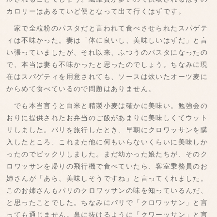
カロリーはあるていど便となって出て行くはずです。
家で全粒粉のパスタだと言われて食べさせられたスパゲテ
ィは不味かった。妻は「体に良いし、美味しいはずだ」と言
い張っていましたが、それ以来、ふつうのパスタになったの
で、本当は妻も不味かったと思ったのでしょう。ちなみに現
在はスパゲティを用意されても、ソースは炊いたオーツ麦に
からめて食べているので問題はありません。
でも本当言うと白米と精製小麦は確かに美味い。勉強会の
おりに提供されたお弁当のご飯があまりに美味しくてウット
リしました。パリを旅行したとき、早朝にクロワッサンを購
入したところ、これまた他に何もいらないくらいに美味しか
ったのでビックリしました。まだ幼かった娘たちが、そのク
ロワッサンを帰りの飛行機で食べていたら、客室乗務員のお
姉さんが「あら、美味しそうですね」と言ってくれました。
このお姉さんもパリのクロワッサンの味を知っているんだ、
と思ったことでした。ちなみにパリで「クロワッサン」と言
っても通じません。鼻に抜けるように「クワーッサン」と言