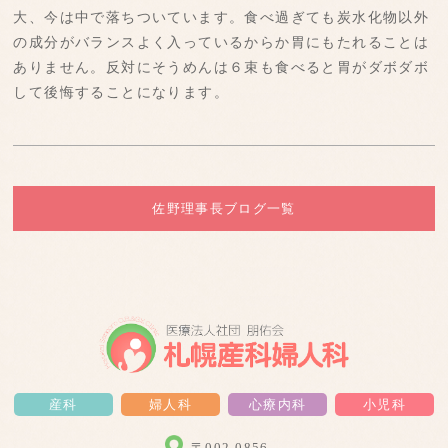
大、今は中で落ちついています。食べ過ぎても炭水化物以外
の成分がバランスよく入っているからか胃にもたれることは
ありません。反対にそうめんは６束も食べると胃がダボダボ
して後悔することになります。
佐野理事長ブログ一覧
産科
婦人科
心療内科
小児科
〒002-0856