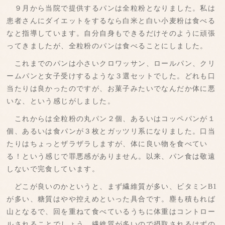
９月から当院で提供するパンは全粒粉となりました。私は
患者さんにダイエットをするなら白米と白い小麦粉は食べる
なと指導しています。自分自身もできるだけそのように頑張
ってきましたが、全粒粉のパンは食べることにしました。
これまでのパンは小さいクロワッサン、ロールパン、クリ
ームパンと女子受けするような３選セットでした。どれも口
当たりは良かったのですが、お菓子みたいでなんだか体に悪
いな、という感じがしました。
これからは全粒粉の丸パン２個、あるいはコッペパンが１
個、あるいは食パンが３枚とガッツリ系になりました。口当
たりはちょっとザラザラしますが、体に良い物を食べてい
る！という感じで罪悪感がありません。以来、パン食は敬遠
しないで完食しています。
どこが良いのかというと、まず繊維質が多い、ビタミンB1
が多い、糖質はやや控えめといった具合です。塵も積もれば
山となるで、回を重ねて食べているうちに体重はコントロー
ルされることでしょう。繊維質が多いので摂取されるはずの