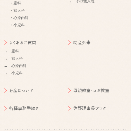
→ その他入院
・産科
・婦人科
・心療内科
・小児科
よくあるご質問
助産外来
→ 産科
→ 婦人科
→ 心療内科
→ 小児科
お産について
母親教室・ヨガ教室
各種事務手続き
佐野理事長ブログ