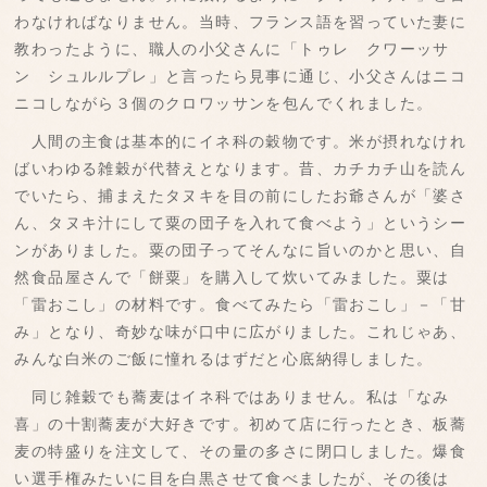
わなければなりません。当時、フランス語を習っていた妻に
教わったように、職人の小父さんに「トゥレ クワーッサ
ン シュルルプレ」と言ったら見事に通じ、小父さんはニコ
ニコしながら３個のクロワッサンを包んでくれました。
人間の主食は基本的にイネ科の穀物です。米が摂れなけれ
ばいわゆる雑穀が代替えとなります。昔、カチカチ山を読ん
でいたら、捕まえたタヌキを目の前にしたお爺さんが「婆さ
ん、タヌキ汁にして粟の団子を入れて食べよう」というシー
ンがありました。粟の団子ってそんなに旨いのかと思い、自
然食品屋さんで「餅粟」を購入して炊いてみました。粟は
「雷おこし」の材料です。食べてみたら「雷おこし」－「甘
み」となり、奇妙な味が口中に広がりました。これじゃあ、
みんな白米のご飯に憧れるはずだと心底納得しました。
同じ雑穀でも蕎麦はイネ科ではありません。私は「なみ
喜」の十割蕎麦が大好きです。初めて店に行ったとき、板蕎
麦の特盛りを注文して、その量の多さに閉口しました。爆食
い選手権みたいに目を白黒させて食べましたが、その後は