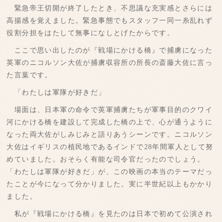
緊急帝王切開が終了したとき、不思議な充実感とさらには
高揚感を覚えました。緊急事態でもスタッフ一同一糸乱れず
役割分担をはたして無事になしとげたからです。
ここで思い出したのが『戦場にかける橋』で捕虜になった
英軍のニコルソン大佐が捕虜収容所の所長の斎藤大佐に言っ
た言葉です。
「わたしは軍隊が好きだ」
場面は、日本軍の命令で英軍捕虜たちが軍事目的のクワイ
河にかける橋を建設して完成した橋の上で、心が通うように
なった両大佐がしみじみと語りあうシーンです。ニコルソン
大佐はイギリスの植民地であるインドで28年間軍人として努
めていました。おそらく有能な司令官だったのでしょう。
「わたしは軍隊が好きだ」が、この映画の本当のテーマだっ
たことが今になって分かりました。実に半世紀以上もかかり
ました。
私が『戦場にかける橋』を見たのは日本で初めて公演され