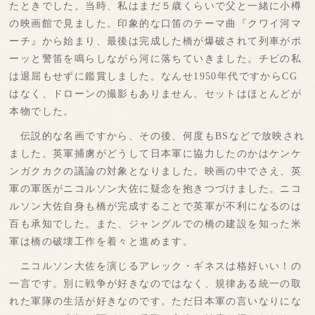
たときでした。当時、私はまだ５歳くらいで父と一緒に小樽
の映画館で見ました。印象的な口笛のテーマ曲『クワイ河マ
ーチ』から始まり、最後は完成した橋が爆破されて列車がポ
ーッと警笛を鳴らしながら河に落ちていきました。チビの私
は退屈もせずに鑑賞しました。なんせ1950年代ですからCG
はなく、ドローンの撮影もありません。セットはほとんどが
本物でした。
伝説的な名画ですから、その後、何度もBSなどで放映され
ました。英軍捕虜がどうして日本軍に協力したのかはケンケ
ンガクカクの議論の対象となりました。映画の中でさえ、英
軍の軍医がニコルソン大佐に疑念を抱きつづけました。ニコ
ルソン大佐自身も橋が完成することで英軍が不利になるのは
百も承知でした。また、ジャングルでの橋の建設を知った米
軍は橋の破壊工作を着々と進めます。
ニコルソン大佐を演じるアレック・ギネスは格好いい！の
一言です。別に戦争が好きなのではなく、規律ある統一の取
れた軍隊の生活が好きなのです。ただ日本軍の言いなりにな