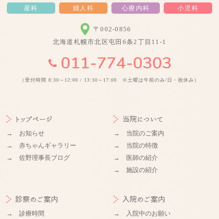
産科
婦人科
心療内科
小児科
〒002-0856
北海道札幌市北区屯田6条2丁目11-1
（受付時間 8:30～12:00 / 13:30～17:00 ※土曜は午前のみ/日・祝休み）
トップページ
当院について
→ お知らせ
→ 当院のご案内
→ 赤ちゃんギャラリー
→ 当院の特徴
→ 佐野理事長ブログ
→ 医師の紹介
→ 施設の紹介
診察のご案内
入院のご案内
→ 診療時間
→ 入院中のお願い