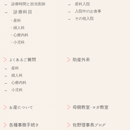
→ 診療時間と担当医師
→ 産科入院
→ 入院中のお食事
→ 診療科目
→ その他入院
・産科
・婦人科
・心療内科
・小児科
よくあるご質問
助産外来
→ 産科
→ 婦人科
→ 心療内科
→ 小児科
お産について
母親教室・ヨガ教室
各種事務手続き
佐野理事長ブログ