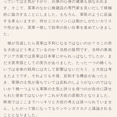
っていては士気が下がり、兵隊の心身の健康も損なわれま
す。そこで、英軍のなかに橋建設の専門家を見いだして積極
的に協力することにしました。もちろん、軍医のように反論
する者もいますが、何せニコルソンには動かしがたいカリス
マ性があり、英軍一致して効率の良い仕事を進めていきまし
た。
橋が完成したら英軍は不利になるではないのか？そこの所
を大佐はどう考えているのか？当然の疑問です。当時の東南
アジア方面では英軍は日本軍にやられっぱなしでしたが、ま
だ大英帝国としての実力がありました。たった一つの橋くら
いでは全体の戦局には大して影響はないだろう、と大佐は考
えたようです。それよりも今後、反転する機会があったと
き、軍隊の士気が落ちていては反転のしようがないのではな
いか？橋一つよりも軍隊の士気と誇りを保つのが自分に課せ
られた使命ではないか？これが大佐の原動力となりました。
映画ではここまでハッキリと大佐の考えは述べられていませ
ん。したがって後になってもケンケンガクカクと議論される
こととなりました。