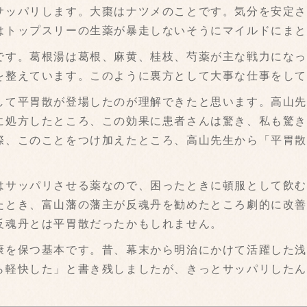
サッパリします。大棗はナツメのことです。気分を安定
はトップスリーの生薬が暴走しないそうにマイルドにま
す。葛根湯は葛根、麻黄、桂枝、芍薬が主な戦力になっ
を整えています。このように裏方として大事な仕事をし
て平胃散が登場したのが理解できたと思います。高山先
に処方したところ、この効果に患者さんは驚き、私も驚
際、このことをつけ加えたところ、高山先生から「平胃
サッパリさせる薬なので、困ったときに頓服として飲む
たとき、富山藩の藩主が反魂丹を勧めたところ劇的に改
反魂丹とは平胃散だったかもしれません。
を保つ基本です。昔、幕末から明治にかけて活躍した浅
ら軽快した」と書き残しましたが、きっとサッパリした