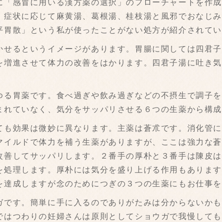
「感冒に用いる漢方薬の選択」のフローチャートを作成
。症状に応じて麻黄湯、葛根湯、桂枝湯と風邪でおなじ
平胃散」という私が使ったことがない処方が紹介されて
せるというイメージがあります。胃腸に関しては四君子
を増進させて体力の改善をはかります。四君子湯に吐き
る胃薬です。食べ過ぎや飲み過ぎなどの不摂生で調子を
まれていなく、気分をサッパリさせる６つの生薬から構
も効果は微妙に異なります。主薬は蒼朮です。消化管に
マイルドで体力を補う生薬がありますが、ここは強力な
改善してサッパリします。２番手の厚朴と３番手は陳皮
を処理します。厚朴には気分を盛り上げる作用もありま
を達成しますが念のためにつぎの３つの生薬にもお仕事
です。簡単に手に入るのでありがたみは分からないかも
ではつわりの妊婦さんは原則としてショウガで我慢して