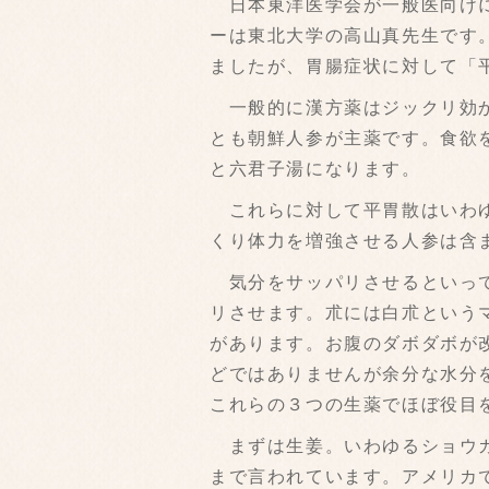
日本東洋医学会が一般医向けに
ーは東北大学の高山真先生です
ましたが、胃腸症状に対して「
一般的に漢方薬はジックリ効か
とも朝鮮人参が主薬です。食欲
と六君子湯になります。
これらに対して平胃散はいわゆ
くり体力を増強させる人参は含
気分をサッパリさせるといって
リさせます。朮には白朮という
があります。お腹のダボダボが
どではありませんが余分な水分
これらの３つの生薬でほぼ役目
まずは生姜。いわゆるショウガ
まで言われています。アメリカ