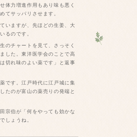
させ体力増進作用もあり味も悪く
とめてサッパリさせます。
ていますが、先ほどの生姜、大
ているのです。
生のチャートを見て、さっそく
きました。東洋医学会のことで高
散は切れ味のよい薬です」と返事
薬です。江戸時代に江戸城に集
善したのが富山の薬売りの発端と
田宗伯が「何をやっても効かな
んでしょうね。