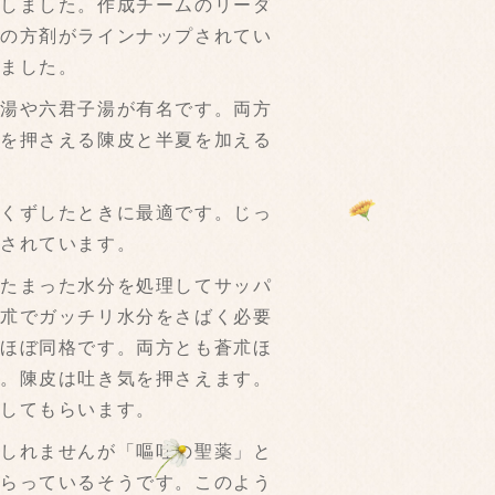
しました。作成チームのリーダ
みの方剤がラインナップされてい
いました。
湯や六君子湯が有名です。両方
気を押さえる陳皮と半夏を加える
くずしたときに最適です。じっ
成されています。
たまった水分を処理してサッパ
蒼朮でガッチリ水分をさばく必要
はほぼ同格です。両方とも蒼朮ほ
す。陳皮は吐き気を押さえます。
をしてもらいます。
しれませんが「嘔吐の聖薬」と
もらっているそうです。このよう