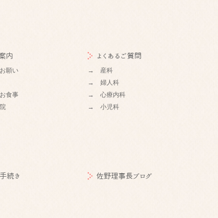
案内
よくあるご質問
お願い
→ 産科
→ 婦人科
お食事
→ 心療内科
院
→ 小児科
手続き
佐野理事長ブログ