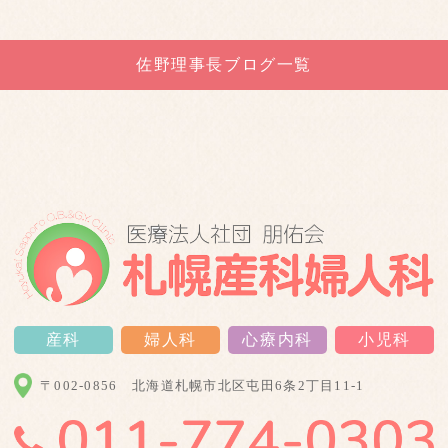
佐野理事長ブログ一覧
産科
婦人科
心療内科
小児科
〒002-0856
北海道札幌市北区屯田6条2丁目11-1