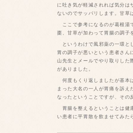
に吐き気が軽減されれば気分は
ないのでサッパリします。甘草
ここで参考になるのが葛根湯で
棗、甘草が加わって胃腸の調子
というわけで風邪薬の一環とし
胃の調子が悪いという患者さん
山先生とメールでやり取りした
がありました。
何度もくり返しましたが基本は
まった大名の一人が胃痛を訴え
なったということですが、その
胃腸を整えるということは健康
い患者に平胃散を飲ませてみた