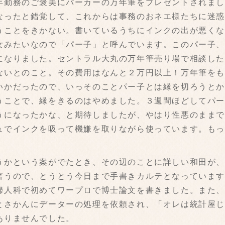
勤務のご褒美にパーカーの万年筆をプレゼントされまし
なったと錯覚して、これからは事務のおネエ様たちに迷
うことをきかない。書いているうちにインクの出が悪く
女みたいなので「パー子」と呼んでいます。このパー子
になりました。セントラル大丸の万年筆売り場で相談し
ないとのこと。その費用はなんと２万円以上！万年筆を
いかだったので、いっそのことパー子とは縁を切ろうと
うことで、縁をきるのはやめました。３週間ほどしてパ
うになったかな、と期待しましたが、やはり性悪のまま
ュでインクを吸って機嫌を取りながら使っています。も
かという案がでたとき、その辺のことに詳しい和田が、
言うので、とうとう今日まで手書きカルテとなっていま
婦人科で初めてワープロで博士論文を書きました。また
とさかんにデーターの処理を依頼され、「オレは統計屋
ありませんでした。