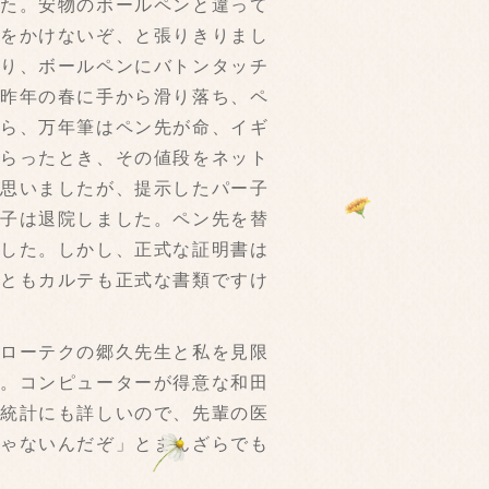
た。安物のボールペンと違って
惑をかけないぞ、と張りきりまし
なり、ボールペンにバトンタッチ
、昨年の春に手から滑り落ち、ペ
たら、万年筆はペン先が命、イギ
もらったとき、その値段をネット
か思いましたが、提示したパー子
ー子は退院しました。ペン先を替
でした。しかし、正式な証明書は
っともカルテも正式な書類ですけ
ローテクの郷久先生と私を見限
す。コンピューターが得意な和田
、統計にも詳しいので、先輩の医
じゃないんだぞ」とまんざらでも