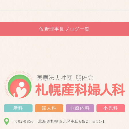
佐野理事長ブログ一覧
産科
婦人科
心療内科
小児科
〒002-0856
北海道札幌市北区屯田6条2丁目11-1