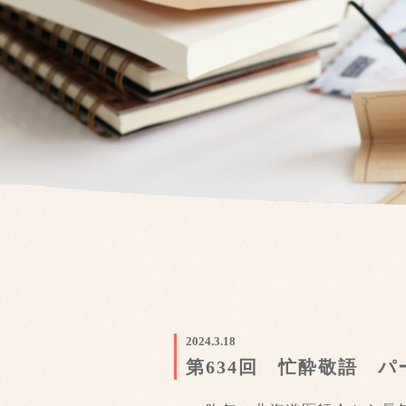
2024.3.18
第634回 忙酔敬語 パ