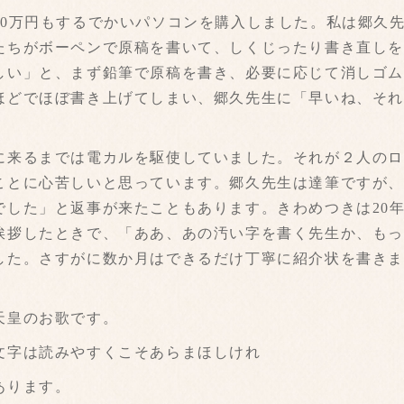
0万円もするでかいパソコンを購入しました。私は郷久
たちがボーペンで原稿を書いて、しくじったり書き直し
しい」と、まず鉛筆で原稿を書き、必要に応じて消しゴ
ほどでほぼ書き上げてしまい、郷久先生に「早いね、そ
来るまでは電カルを駆使していました。それが２人のロ
ことに心苦しいと思っています。郷久先生は達筆ですが
でした」と返事が来たこともあります。きわめつきは20
挨拶したときで、「ああ、あの汚い字を書く先生か、も
した。さすがに数か月はできるだけ丁寧に紹介状を書き
天皇のお歌です。
字は読みやすくこそあらまほしけれ
あります。