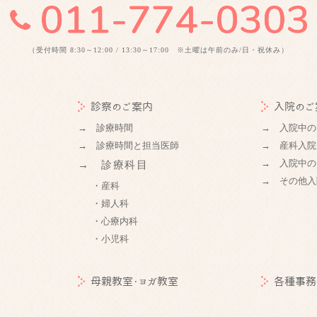
（受付時間 8:30～12:00 / 13:30～17:00 ※土曜は午前のみ/日・祝休み）
診察のご案内
入院のご
→ 診療時間
→ 入院中の
→ 診療時間と担当医師
→ 産科入院
→ 入院中の
→ 診療科目
→ その他入
・産科
・婦人科
・心療内科
・小児科
母親教室・ヨガ教室
各種事務