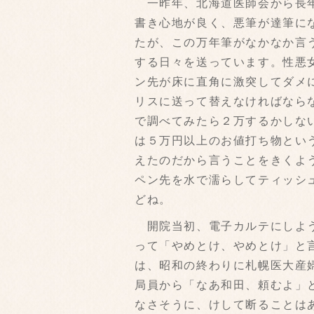
一昨年、北海道医師会から長年
書き心地が良く、悪筆が達筆に
たが、この万年筆がなかなか言
する日々を送っています。性悪
ン先が床に直角に激突してダメ
リスに送って替えなければなら
で調べてみたら２万するかしな
は５万円以上のお値打ち物とい
えたのだから言うことをきくよ
ペン先を水で濡らしてティッシ
どね。
開院当初、電子カルテにしよう
って「やめとけ、やめとけ」と
は、昭和の終わりに札幌医大産
局員から「なあ和田、頼むよ」
なさそうに、けして断ることは