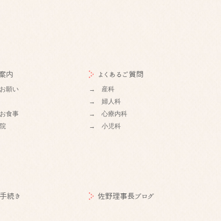
案内
よくあるご質問
お願い
→ 産科
→ 婦人科
お食事
→ 心療内科
院
→ 小児科
手続き
佐野理事長ブログ