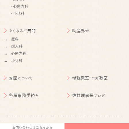
・心療内科
・小児科
よくあるご質問
助産外来
→ 産科
→ 婦人科
→ 心療内科
→ 小児科
お産について
母親教室・ヨガ教室
各種事務手続き
佐野理事長ブログ
©
札幌産婦人科 | 医療法人社団朋佑会 札幌産科婦人科