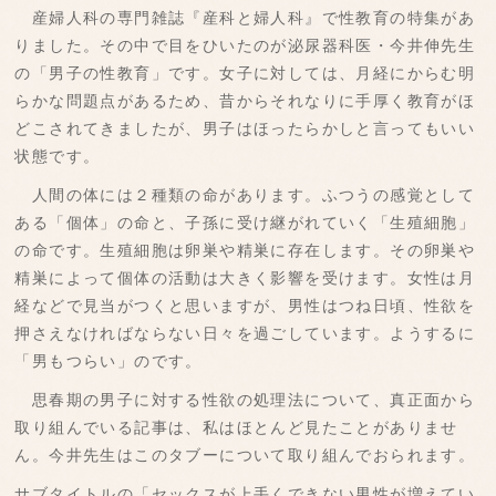
産婦人科の専門雑誌『産科と婦人科』で性教育の特集があ
りました。その中で目をひいたのが泌尿器科医・今井伸先生
の「男子の性教育」です。女子に対しては、月経にからむ明
らかな問題点があるため、昔からそれなりに手厚く教育がほ
どこされてきましたが、男子はほったらかしと言ってもいい
状態です。
人間の体には２種類の命があります。ふつうの感覚として
ある「個体」の命と、子孫に受け継がれていく「生殖細胞」
の命です。生殖細胞は卵巣や精巣に存在します。その卵巣や
精巣によって個体の活動は大きく影響を受けます。女性は月
経などで見当がつくと思いますが、男性はつね日頃、性欲を
押さえなければならない日々を過ごしています。ようするに
「男もつらい」のです。
思春期の男子に対する性欲の処理法について、真正面から
取り組んでいる記事は、私はほとんど見たことがありませ
ん。今井先生はこのタブーについて取り組んでおられます。
サブタイトルの「セックスが上手くできない男性が増えてい