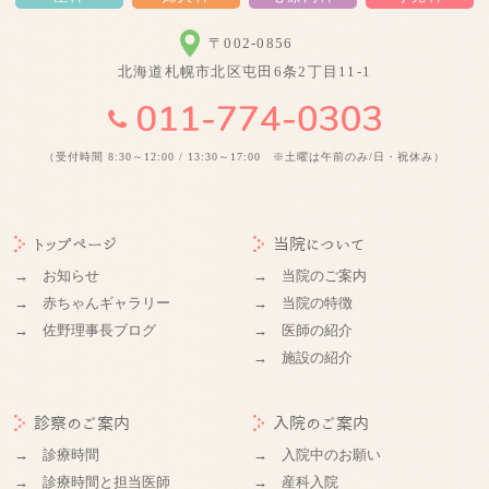
〒002-0856
北海道札幌市北区屯田6条2丁目11-1
（受付時間 8:30～12:00 / 13:30～17:00 ※土曜は午前のみ/日・祝休み）
トップページ
当院について
→ お知らせ
→ 当院のご案内
→ 赤ちゃんギャラリー
→ 当院の特徴
→ 佐野理事長ブログ
→ 医師の紹介
→ 施設の紹介
診察のご案内
入院のご案内
→ 診療時間
→ 入院中のお願い
→ 診療時間と担当医師
→ 産科入院