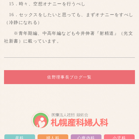
15．時々、空想オナニーを行うべし
16．セックスをしたいと思っても、まずオナニーをすべし
（冷静になれる）
※青年期編、中高年編なども今井伸著『射精道』（光文
社新書）に載っています。
佐野理事長ブログ一覧
産科
婦人科
心療内科
小児科