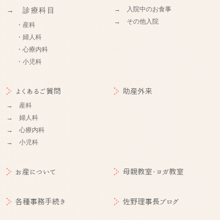
→ 入院中のお食事
→ 診療科目
→ その他入院
・産科
・婦人科
・心療内科
・小児科
よくあるご質問
助産外来
→ 産科
→ 婦人科
→ 心療内科
→ 小児科
お産について
母親教室・ヨガ教室
各種事務手続き
佐野理事長ブログ