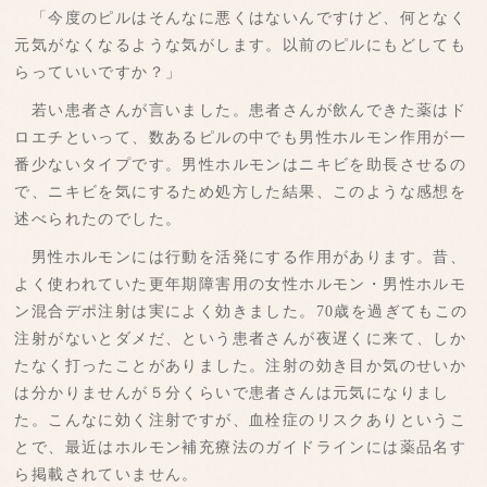
「今度のピルはそんなに悪くはないんですけど、何となく
元気がなくなるような気がします。以前のピルにもどしても
らっていいですか？」
若い患者さんが言いました。患者さんが飲んできた薬はド
ロエチといって、数あるピルの中でも男性ホルモン作用が一
番少ないタイプです。男性ホルモンはニキビを助長させるの
で、ニキビを気にするため処方した結果、このような感想を
述べられたのでした。
男性ホルモンには行動を活発にする作用があります。昔、
よく使われていた更年期障害用の女性ホルモン・男性ホルモ
ン混合デポ注射は実によく効きました。70歳を過ぎてもこの
注射がないとダメだ、という患者さんが夜遅くに来て、しか
たなく打ったことがありました。注射の効き目か気のせいか
は分かりませんが５分くらいで患者さんは元気になりまし
た。こんなに効く注射ですが、血栓症のリスクありというこ
とで、最近はホルモン補充療法のガイドラインには薬品名す
ら掲載されていません。