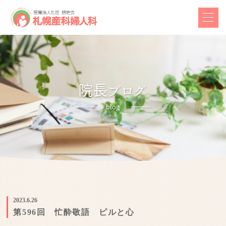
2023.6.26
第596回 忙酔敬語 ピルと心