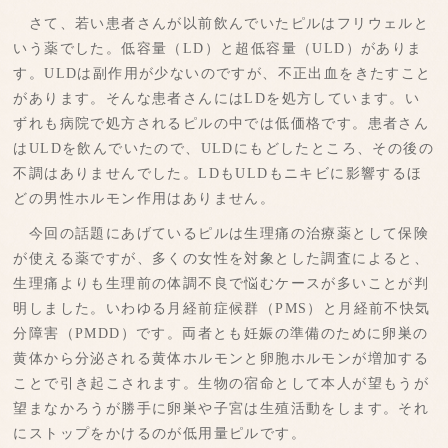
さて、若い患者さんが以前飲んでいたピルはフリウェルと
いう薬でした。低容量（LD）と超低容量（ULD）がありま
す。ULDは副作用が少ないのですが、不正出血をきたすこと
があります。そんな患者さんにはLDを処方しています。い
ずれも病院で処方されるピルの中では低価格です。患者さん
はULDを飲んでいたので、ULDにもどしたところ、その後の
不調はありませんでした。LDもULDもニキビに影響するほ
どの男性ホルモン作用はありません。
今回の話題にあげているピルは生理痛の治療薬として保険
が使える薬ですが、多くの女性を対象とした調査によると、
生理痛よりも生理前の体調不良で悩むケースが多いことが判
明しました。いわゆる月経前症候群（PMS）と月経前不快気
分障害（PMDD）です。両者とも妊娠の準備のために卵巣の
黄体から分泌される黄体ホルモンと卵胞ホルモンが増加する
ことで引き起こされます。生物の宿命として本人が望もうが
望まなかろうが勝手に卵巣や子宮は生殖活動をします。それ
にストップをかけるのが低用量ピルです。