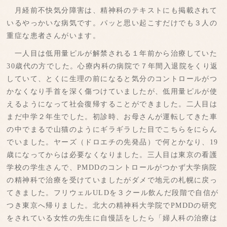
月経前不快気分障害は、精神科のテキストにも掲載されて
いるやっかいな病気です。パッと思い起こすだけでも３人の
重症な患者さんがいます。
一人目は低用量ピルが解禁される１年前から治療していた
30歳代の方でした。心療内科の病院で７年間入退院をくり返
していて、とくに生理の前になると気分のコントロールがつ
かなくなり手首を深く傷つけていましたが、低用量ピルが使
えるようになって社会復帰することができました。二人目は
まだ中学２年生でした。初診時、お母さんが運転してきた車
の中でまるで山猫のようにギラギラした目でこちらをにらん
でいました。ヤーズ（ドロエチの先発品）で何とかなり、19
歳になってからは必要なくなりました。三人目は東京の看護
学校の学生さんで、PMDDのコントロールがつかず大学病院
の精神科で治療を受けていましたがダメで地元の札幌に戻っ
てきました。フリウェルULDを３クール飲んだ段階で自信が
つき東京へ帰りました。北大の精神科大学院でPMDDの研究
をされている女性の先生に自慢話をしたら「婦人科の治療は