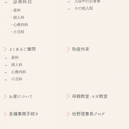
→ 入院中のお食事
→ 診療科目
→ その他入院
・産科
・婦人科
・心療内科
・小児科
よくあるご質問
助産外来
→ 産科
→ 婦人科
→ 心療内科
→ 小児科
お産について
母親教室・ヨガ教室
各種事務手続き
佐野理事長ブログ