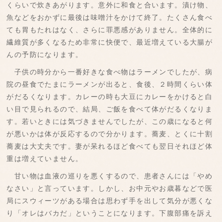
くらいで炊きあがります。意外に和食と合います。漬け物、
魚などをおかずに最後は味噌汁をかけて終了。たくさん食べ
ても胃もたれはなく、さらに罪悪感がありません。全体的に
繊維質が多くなるため非常に快便で、最近増えている大腸が
んの予防になります。
子供の時分から一番好きな食べ物はラーメンでしたが、病
院の昼食でたまにラーメンが出ると、食後、２時間くらい体
がだるくなります。カレーの時も大豆にカレーをかけると白
い目で見られるので、結局、ご飯を食べて体がだるくなりま
す。若いときには気づきませんでしたが、この歳になると何
が悪いかは体が反応するので分かります。蕎麦、とくに十割
蕎麦は大丈夫です。妻が呆れるほど食べても翌日それほど体
重は増えていません。
甘い物は血液の巡りを悪くするので、患者さんには「やめ
なさい」と言っています。しかし、お中元やお歳暮などで医
局にスウィーツがある場合は思わず手を出して気分が悪くな
り「オレはバカだ」ということになります。下腹部痛を訴え