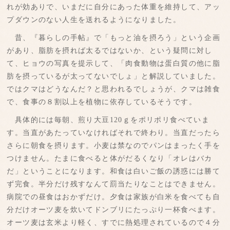
れが効ありで、いまだに自分にあった体重を維持して、アッ
プダウンのない人生を送れるようになりました。
昔、『暮らしの手帖』で「もっと油を摂ろう」という企画
があり、脂肪を摂れば太るではないか、という疑問に対し
て、ヒョウの写真を提示して、「肉食動物は蛋白質の他に脂
肪を摂っているが太ってないでしょ」と解説していました。
ではクマはどうなんだ？と思われるでしょうが、クマは雑食
で、食事の８割以上を植物に依存しているそうです。
具体的には毎朝、煎り大豆120ｇをポリポリ食べていま
す。当直があたっていなければそれで終わり。当直だったら
さらに朝食を摂ります。小麦は禁なのでパンはまったく手を
つけません。たまに食べると体がだるくなり「オレはバカ
だ」ということになります。和食は白いご飯の誘惑には勝て
ず完食。半分だけ残すなんて罰当たりなことはできません。
病院での昼食はおかずだけ。夕食は家族が白米を食べても自
分だけオーツ麦を炊いてドンブリにたっぷり一杯食べます。
オーツ麦は玄米より軽く、すでに熱処理されているので４分