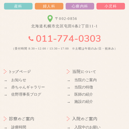
産科
婦人科
心療内科
小児科
〒002-0856
北海道札幌市北区屯田6条2丁目11-1
（受付時間 8:30～12:00 / 13:30～17:00 ※土曜は午前のみ/日・祝休み）
トップページ
当院について
→ お知らせ
→ 当院のご案内
→ 赤ちゃんギャラリー
→ 当院の特徴
→ 佐野理事長ブログ
→ 医師の紹介
→ 施設の紹介
診察のご案内
入院のご案内
→ 診療時間
→ 入院中のお願い