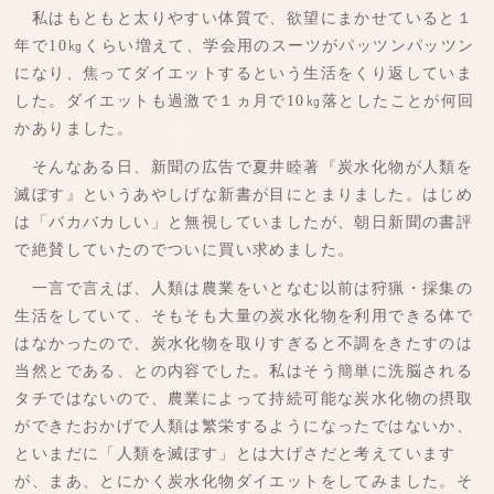
私はもともと太りやすい体質で、欲望にまかせていると１
年で10㎏くらい増えて、学会用のスーツがパッツンパッツン
になり、焦ってダイエットするという生活をくり返していま
した。ダイエットも過激で１ヵ月で10㎏落としたことが何回
かありました。
そんなある日、新聞の広告で夏井睦著『炭水化物が人類を
滅ぼす』というあやしげな新書が目にとまりました。はじめ
は「バカバカしい」と無視していましたが、朝日新聞の書評
で絶賛していたのでついに買い求めました。
一言で言えば、人類は農業をいとなむ以前は狩猟・採集の
生活をしていて、そもそも大量の炭水化物を利用できる体で
はなかったので、炭水化物を取りすぎると不調をきたすのは
当然とである、との内容でした。私はそう簡単に洗脳される
タチではないので、農業によって持続可能な炭水化物の摂取
ができたおかげで人類は繁栄するようになったではないか、
といまだに「人類を滅ぼす」とは大げさだと考えています
が、まあ、とにかく炭水化物ダイエットをしてみました。そ