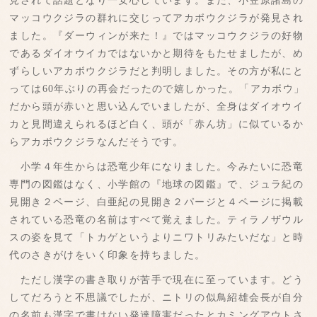
見されて話題となり一安心しています。また、小笠原諸島の
マッコウクジラの群れに交じってアカボウクジラが発見され
ました。『ダーウィンが来た！』ではマッコウクジラの好物
であるダイオウイカではないかと期待をもたせましたが、め
ずらしいアカボウクジラだと判明しました。その方が私にと
っては60年ぶりの再会だったので嬉しかった。「アカボウ」
だから頭が赤いと思い込んでいましたが、全身はダイオウイ
カと見間違えられるほど白く、頭が「赤ん坊」に似ているか
らアカボウクジラなんだそうです。
小学４年生からは恐竜少年になりました。今みたいに恐竜
専門の図鑑はなく、小学館の『地球の図鑑』で、ジュラ紀の
見開き２ページ、白亜紀の見開き２パージと４ページに掲載
されている恐竜の名前はすべて覚えました。ティラノザウル
スの姿を見て「トカゲというよりニワトリみたいだな」と時
代のさきがけをいく印象を持ちました。
ただし漢字の書き取りが苦手で現在に至っています。どう
してだろうと不思議でしたが、ニトリの似鳥紹雄会長が自分
の名前も漢字で書けない発達障害だったとカミングアウトさ