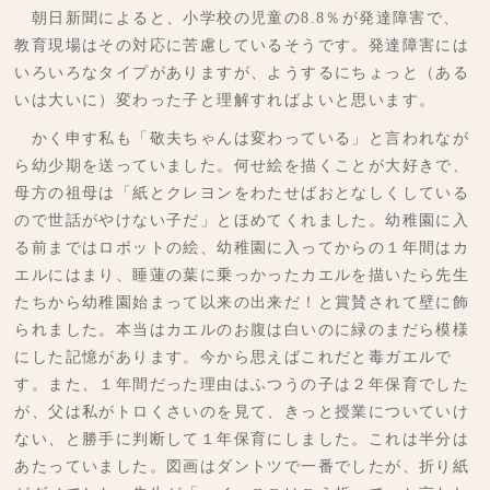
朝日新聞によると、小学校の児童の8.8％が発達障害で、
教育現場はその対応に苦慮しているそうです。発達障害には
いろいろなタイプがありますが、ようするにちょっと（ある
いは大いに）変わった子と理解すればよいと思います。
かく申す私も「敬夫ちゃんは変わっている」と言われなが
ら幼少期を送っていました。何せ絵を描くことが大好きで、
母方の祖母は「紙とクレヨンをわたせばおとなしくしている
ので世話がやけない子だ」とほめてくれました。幼稚園に入
る前まではロボットの絵、幼稚園に入ってからの１年間はカ
エルにはまり、睡蓮の葉に乗っかったカエルを描いたら先生
たちから幼稚園始まって以来の出来だ！と賞賛されて壁に飾
られました。本当はカエルのお腹は白いのに緑のまだら模様
にした記憶があります。今から思えばこれだと毒ガエルで
す。また、１年間だった理由はふつうの子は２年保育でした
が、父は私がトロくさいのを見て、きっと授業についていけ
ない、と勝手に判断して１年保育にしました。これは半分は
あたっていました。図画はダントツで一番でしたが、折り紙