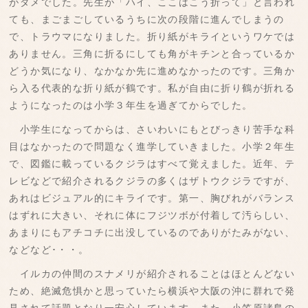
がダメでした。先生が「ハイ、ここはこう折って」と言われ
ても、まごまごしているうちに次の段階に進んでしまうの
で、トラウマになりました。折り紙がキライというワケでは
ありません。三角に折るにしても角がキチンと合っているか
どうか気になり、なかなか先に進めなかったのです。三角か
ら入る代表的な折り紙が鶴です。私が自由に折り鶴が折れる
ようになったのは小学３年生を過ぎてからでした。
小学生になってからは、さいわいにもとびっきり苦手な科
目はなかったので問題なく進学していきました。小学２年生
で、図鑑に載っているクジラはすべて覚えました。近年、テ
レビなどで紹介されるクジラの多くはザトウクジラですが、
あれはビジュアル的にキライです。第一、胸びれがバランス
はずれに大きい、それに体にフジツボが付着して汚らしい、
あまりにもアチコチに出没しているのでありがたみがない、
などなど･・・。
イルカの仲間のスナメリが紹介されることはほとんどない
ため、絶滅危惧かと思っていたら横浜や大阪の沖に群れで発