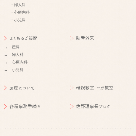
・婦人科
・心療内科
・小児科
よくあるご質問
助産外来
→ 産科
→ 婦人科
→ 心療内科
→ 小児科
お産について
母親教室・ヨガ教室
各種事務手続き
佐野理事長ブログ