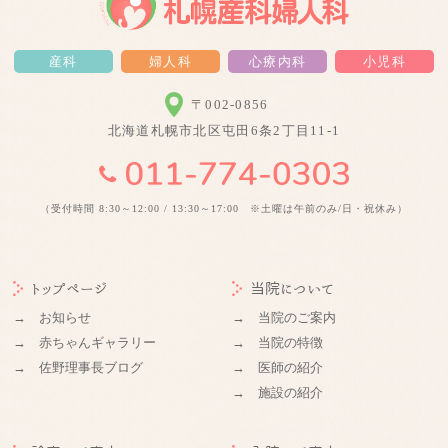
産科
婦人科
心療内科
小児科
〒002-0856
北海道札幌市北区屯田6条2丁目11-1
（受付時間 8:30～12:00 / 13:30～17:00 ※土曜は午前のみ/日・祝休み）
トップページ
当院について
→ お知らせ
→ 当院のご案内
→ 赤ちゃんギャラリー
→ 当院の特徴
→ 佐野理事長ブログ
→ 医師の紹介
→ 施設の紹介