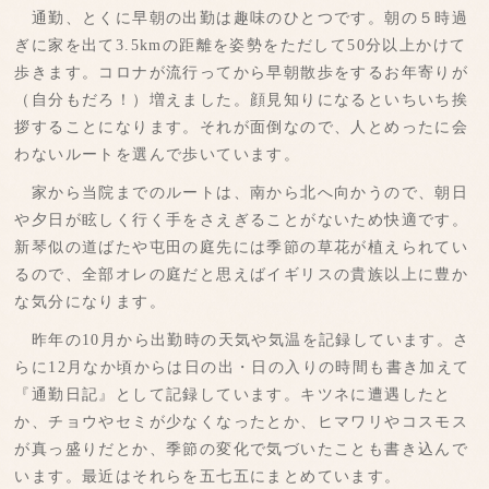
通勤、とくに早朝の出勤は趣味のひとつです。朝の５時過
ぎに家を出て3.5kmの距離を姿勢をただして50分以上かけて
歩きます。コロナが流行ってから早朝散歩をするお年寄りが
（自分もだろ！）増えました。顔見知りになるといちいち挨
拶することになります。それが面倒なので、人とめったに会
わないルートを選んで歩いています。
家から当院までのルートは、南から北へ向かうので、朝日
や夕日が眩しく行く手をさえぎることがないため快適です。
新琴似の道ばたや屯田の庭先には季節の草花が植えられてい
るので、全部オレの庭だと思えばイギリスの貴族以上に豊か
な気分になります。
昨年の10月から出勤時の天気や気温を記録しています。さ
らに12月なか頃からは日の出・日の入りの時間も書き加えて
『通勤日記』として記録しています。キツネに遭遇したと
か、チョウやセミが少なくなったとか、ヒマワリやコスモス
が真っ盛りだとか、季節の変化で気づいたことも書き込んで
います。最近はそれらを五七五にまとめています。