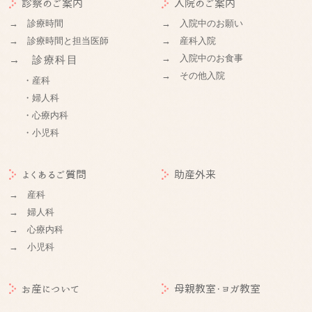
診察のご案内
入院のご案内
→ 診療時間
→ 入院中のお願い
→ 診療時間と担当医師
→ 産科入院
→ 入院中のお食事
→ 診療科目
→ その他入院
・産科
・婦人科
・心療内科
・小児科
よくあるご質問
助産外来
→ 産科
→ 婦人科
→ 心療内科
→ 小児科
お産について
母親教室・ヨガ教室