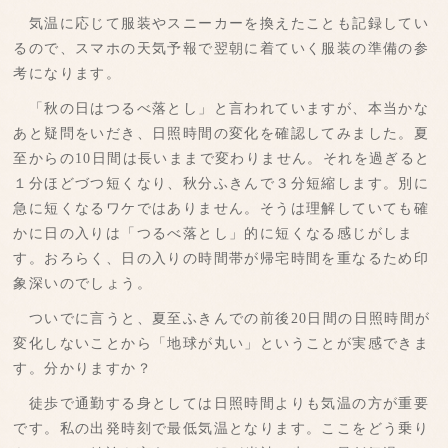
気温に応じて服装やスニーカーを換えたことも記録してい
るので、スマホの天気予報で翌朝に着ていく服装の準備の参
考になります。
「秋の日はつるべ落とし」と言われていますが、本当かな
あと疑問をいだき、日照時間の変化を確認してみました。夏
至からの10日間は長いままで変わりません。それを過ぎると
１分ほどづつ短くなり、秋分ふきんで３分短縮します。別に
急に短くなるワケではありません。そうは理解していても確
かに日の入りは「つるべ落とし」的に短くなる感じがしま
す。おろらく、日の入りの時間帯が帰宅時間を重なるため印
象深いのでしょう。
ついでに言うと、夏至ふきんでの前後20日間の日照時間が
変化しないことから「地球が丸い」ということが実感できま
す。分かりますか？
徒歩で通勤する身としては日照時間よりも気温の方が重要
です。私の出発時刻で最低気温となります。ここをどう乗り