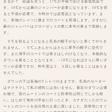
きるか？ 結論を言うと、17℃が半袖で歩ける最低気温で
す。16℃からは麻のジャンパーが必要になります。10℃を切
ると手袋が必要で、今時分では必需品となっています。ま
た、長袖のシャツに膝までのコートも登場します。さすがに
麻のジャンパーはクローゼットの奥に来年の春まで収納しま
す。
５℃を切るようになると毛糸の帽子がないと寒くてやりき
れません。－５℃ふきんからはさらに厚手の帽子に交代で
す。また薄手のコートでは寒さはしのげなくなり、本格的な
ダウンを着ることとなります。－10℃になればさらに厚いダ
ウンが必要ですが、昨年度は２、３回しか着ることはありま
せんでした。
ダウンの下は長袖のTシャツのままです。毛糸のセーター
はチクチクして私の感性には合いません。最近のダウンは優
れ物で、昔のムートンのコートと防寒性は同じでしかも軽
い。はじめて海外の学会に行ったとき、カナダだったのでム
ートンのコートを自分用の土産に買いました。防寒性にすぐ