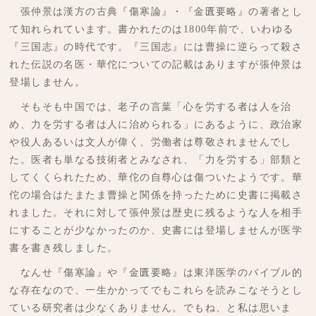
張仲景は漢方の古典『傷寒論』・『金匱要略』の著者とし
て知れられています。書かれたのは1800年前で、いわゆる
『三国志』の時代です。『三国志』には曹操に逆らって殺さ
れた伝説の名医・華佗についての記載はありますが張仲景は
登場しません。
そもそも中国では、老子の言葉「心を労する者は人を治
め、力を労する者は人に治められる」にあるように、政治家
や役人あるいは文人が偉く、労働者は尊敬されませんでし
た。医者も単なる技術者とみなされ、「力を労する」部類と
してくくられたため、華佗の自尊心は傷ついたようです。華
佗の場合はたまたま曹操と関係を持ったために史書に掲載さ
れました。それに対して張仲景は歴史に残るような人を相手
にすることが少なかったのか、史書には登場しませんが医学
書を書き残しました。
なんせ『傷寒論』や『金匱要略』は東洋医学のバイブル的
な存在なので、一生かかってでもこれらを読みこなそうとし
ている研究者は少なくありません。でもね、と私は思いま