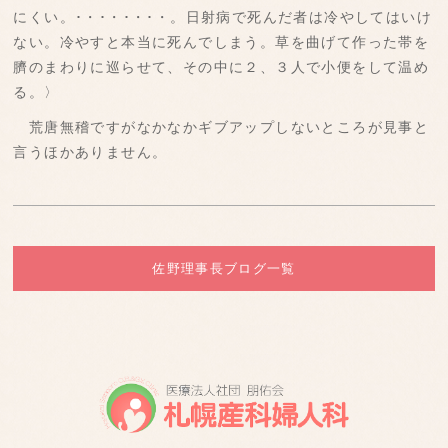
にくい。･・･・･・･・。日射病で死んだ者は冷やしてはいけ
ない。冷やすと本当に死んでしまう。草を曲げて作った帯を
臍のまわりに巡らせて、その中に２、３人で小便をして温め
る。〉
荒唐無稽ですがなかなかギブアップしないところが見事と
言うほかありません。
佐野理事長ブログ一覧