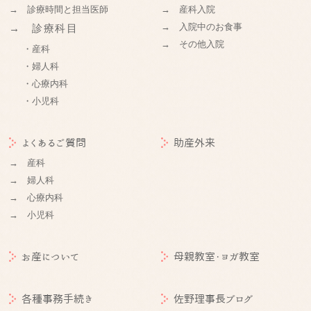
→ 診療時間と担当医師
→ 産科入院
→ 入院中のお食事
→ 診療科目
→ その他入院
・産科
・婦人科
・心療内科
・小児科
よくあるご質問
助産外来
→ 産科
→ 婦人科
→ 心療内科
→ 小児科
お産について
母親教室・ヨガ教室
各種事務手続き
佐野理事長ブログ