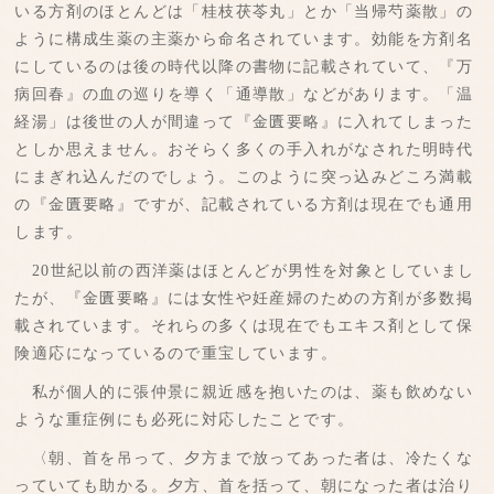
いる方剤のほとんどは「桂枝茯苓丸」とか「当帰芍薬散」の
ように構成生薬の主薬から命名されています。効能を方剤名
にしているのは後の時代以降の書物に記載されていて、『万
病回春』の血の巡りを導く「通導散」などがあります。「温
経湯」は後世の人が間違って『金匱要略』に入れてしまった
としか思えません。おそらく多くの手入れがなされた明時代
にまぎれ込んだのでしょう。このように突っ込みどころ満載
の『金匱要略』ですが、記載されている方剤は現在でも通用
します。
20世紀以前の西洋薬はほとんどが男性を対象としていまし
たが、『金匱要略』には女性や妊産婦のための方剤が多数掲
載されています。それらの多くは現在でもエキス剤として保
険適応になっているので重宝しています。
私が個人的に張仲景に親近感を抱いたのは、薬も飲めない
ような重症例にも必死に対応したことです。
〈朝、首を吊って、夕方まで放ってあった者は、冷たくな
っていても助かる。夕方、首を括って、朝になった者は治り