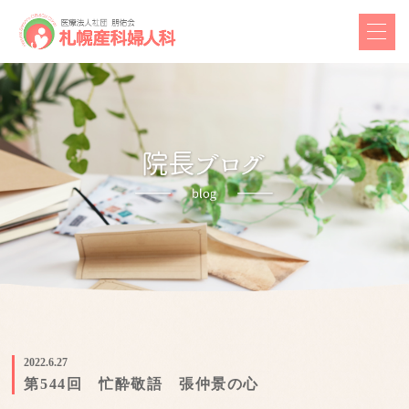
2022.6.27
第544回 忙酔敬語 張仲景の心