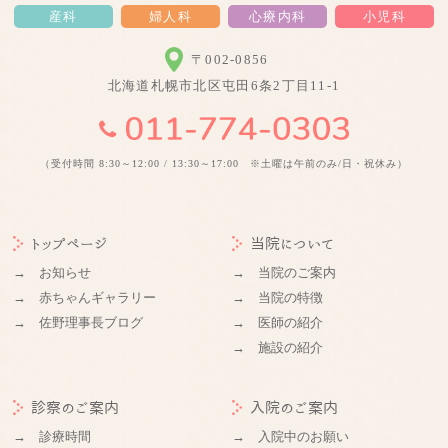
産科
婦人科
心療内科
小児科
〒002-0856
北海道札幌市北区屯田6条2丁目11-1
（受付時間 8:30～12:00 / 13:30～17:00 ※土曜は午前のみ/日・祝休み）
トップページ
当院について
→ お知らせ
→ 当院のご案内
→ 赤ちゃんギャラリー
→ 当院の特徴
→ 佐野理事長ブログ
→ 医師の紹介
→ 施設の紹介
診察のご案内
入院のご案内
→ 診療時間
→ 入院中のお願い