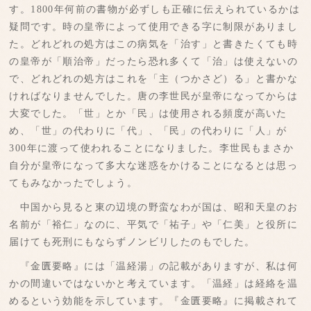
す。1800年何前の書物が必ずしも正確に伝えられているかは
疑問です。時の皇帝によって使用できる字に制限がありまし
た。どれどれの処方はこの病気を「治す」と書きたくても時
の皇帝が「順治帝」だったら恐れ多くて「治」は使えないの
で、どれどれの処方はこれを「主（つかさど）る」と書かな
ければなりませんでした。唐の李世民が皇帝になってからは
大変でした。「世」とか「民」は使用される頻度が高いた
め、「世」の代わりに「代」、「民」の代わりに「人」が
300年に渡って使われることになりました。李世民もまさか
自分が皇帝になって多大な迷惑をかけることになるとは思っ
てもみなかったでしょう。
中国から見ると東の辺境の野蛮なわが国は、昭和天皇のお
名前が「裕仁」なのに、平気で「祐子」や「仁美」と役所に
届けても死刑にもならずノンビリしたのもでした。
『金匱要略』には「温経湯」の記載がありますが、私は何
かの間違いではないかと考えています。「温経」は経絡を温
めるという効能を示しています。『金匱要略』に掲載されて