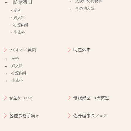
→ 入院中のお食事
→ 診療科目
→ その他入院
・産科
・婦人科
・心療内科
・小児科
よくあるご質問
助産外来
→ 産科
→ 婦人科
→ 心療内科
→ 小児科
お産について
母親教室・ヨガ教室
各種事務手続き
佐野理事長ブログ