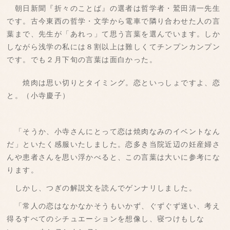
朝日新聞『折々のことば』の選者は哲学者・鷲田清一先生
です。古今東西の哲学・文学から電車で隣り合わせた人の言
葉まで、先生が「あれっ」て思う言葉を選んでいます。しか
しながら浅学の私には８割以上は難しくてチンプンカンプン
です。でも２月下旬の言葉は面白かった。
焼肉は思い切りとタイミング。恋といっしょですよ、恋
と。（小寺慶子）
「そうか、小寺さんにとって恋は焼肉なみのイベントなん
だ」といたく感服いたしました。恋多き当院近辺の妊産婦さ
んや患者さんを思い浮かべると、この言葉は大いに参考にな
ります。
しかし、つぎの解説文を読んでゲンナリしました。
「常人の恋はなかなかそうもいかず、ぐずぐず迷い、考え
得るすべてのシチュエーションを想像し、寝つけもしな