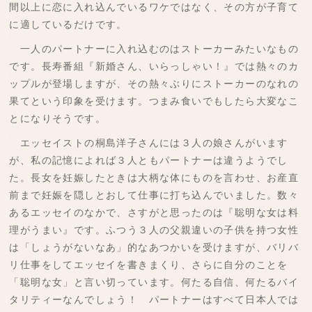
間以上に恋に入れ込んでいるワケではなく、その方が子育て
に適しているだけです。
一人のパートナーに入れ込むのはストーカーみたいなもの
です。長寿番組『新婚さん、いらっしゃい！』では熱々のカ
ップルが登場しますが、その熱々ぶりにストーカーのなれの
果てという印象を受けます。つまみ食いでもしたら大変なこ
とになりそうです。
エッセイストの桐島洋子さんには３人の娘さんがいます
が、私の記憶によれば３人ともパートナーは違うようでし
た。長女を妊娠したときは大柄な体にものを言わせ、お産直
前まで妊娠を隠しとおして仕事に打ち込んでいました。数々
あるエッセイのなかで、さすがと思ったのは『聡明な女は料
理がうまい』です。ふつう３人の父親違いの子供を持つ女性
は「しょうがないなあ」的なあつかいを受けますが、バリバ
リ仕事をしてエッセイを書きまくり、さらに自分のことを
「聡明な女」と言い切っています。何たる自信、何たるバイ
タリティーなんでしょう！ パートナーはすべて日本人では