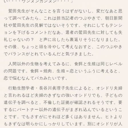
い･・･・ウンヌンカンヌン･・･・」
鷲田先生がそんなことを言うはずがないし、変だなあと思
って調べてみたら、これは担当記者のつぶやきで、朝日新聞
社や鷲田先生の見解ではないそうです。それにしてもテンシ
ョンを下げるコメントだなあ、選者の鷲田先生に対しても失
礼じゃないの？ と声に出したら裏返りそうになりました。
その後、ちょっと頭を冷やして考えなおすと、このつぶやき
でバランスがとれているんだと気づきました。
人間以外の生物を考えてみるに、食餌と生殖は同じレベル
の問題です。食餌＝焼肉、生殖＝恋というふうに考えると、
恋で悩むなんてバカみたいです。
行動生態学者・長谷川眞理子先生によると、オシドリ夫婦
と言われるほど夫婦のきずなの強いオシドリでも、子どもの
遺伝子を調べると、不倫した証拠が確認されるそうです。要
するにパートナー以外の遺伝子がまぎれ込んでいるというこ
とです。でもさすがにそれほど多くはありません。ヒトより
もきずなは明らかにしっかりしています。別にオシドリが人