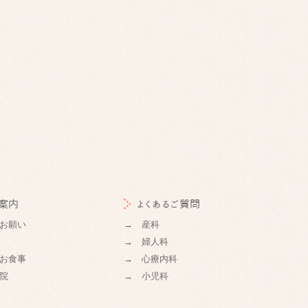
案内
よくあるご質問
お願い
→ 産科
→ 婦人科
お食事
→ 心療内科
院
→ 小児科