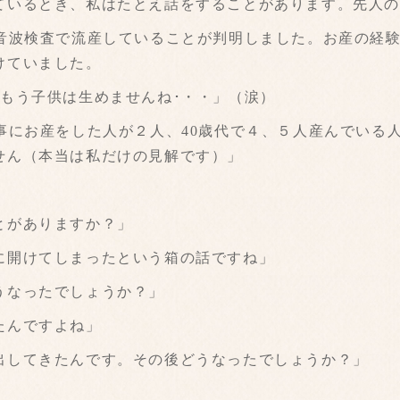
いるとき、私はたとえ話をすることがあります。先人の
音波検査で流産していることが判明しました。お産の経
けていました。
もう子供は生めませんね･・・」（涙）
にお産をした人が２人、40歳代で４、５人産んでいる人
せん（本当は私だけの見解です）」
とがありますか？」
開けてしまったという箱の話ですね」
うなったでしょうか？」
たんですよね」
してきたんです。その後どうなったでしょうか？」