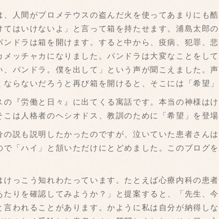
、人間がプロメテウスの盗んだ火を使ってあまりにも酷
けてはいけないよ」と言って箱を持たせます。浦島太郎
パンドラは箱を開けます。すると中から、疫病、犯罪、
カメッチャカになりました。パンドラは大変なことをし
い、パンドラ。僕を出して」という声が聞こえました。
くならないだろうと再び箱を開けると、そこには「希望
の『労働と日々』に出てくる寓話です。本当の神様はけ
そこは人格者のヘシオドス、教訓のために「希望」を登
の説も説明したかったのですが、泣いていた患者さんは
ので「ハイ」と頷いただけにとどめました。このブログ
けっこう知れわたっています。たとえば心療内科の患者
あたりを確認してみようか？」と提案すると、「先生、
と言われることがあります。かように私は自分が納得し