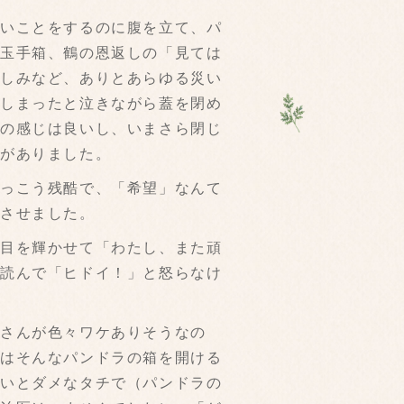
いことをするのに腹を立て、パ
の玉手箱、鶴の恩返しの「見ては
悲しみなど、ありとあらゆる災い
てしまったと泣きながら蓋を閉め
声の感じは良いし、いまさら閉じ
」がありました。
っこう残酷で、「希望」なんて
場させました。
目を輝かせて「わたし、また頑
を読んで「ヒドイ！」と怒らなけ
さんが色々ワケありそうなの
今はそんなパンドラの箱を開ける
ないとダメなタチで（パンドラの