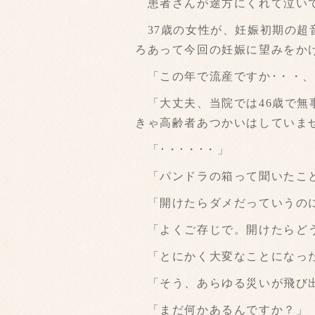
患者さんが途方にくれて泣いて
37歳の女性が、妊娠初期の超
ろあって今回の妊娠に望みをか
「この年で流産ですか･・・、
「大丈夫、当院では46歳で無事
きゃ高齢者あつかいはしていま
「･・･・･・」
「パンドラの箱って聞いたこ
「開けたらダメだっていうのに
「よくご存じで。開けたらど
「とにかく大変なことになっ
「そう、あらゆる災いが飛び出
「まだ何かあるんですか？」