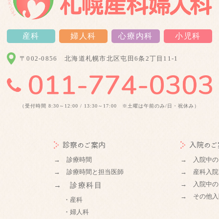
産科
婦人科
心療内科
小児科
〒002-0856
北海道札幌市北区屯田6条2丁目11-1
（受付時間 8:30～12:00 / 13:30～17:00 ※土曜は午前のみ/日・祝休み）
診察のご案内
入院のご
→ 診療時間
→ 入院中の
→ 診療時間と担当医師
→ 産科入院
→ 入院中の
→ 診療科目
→ その他入
・産科
・婦人科