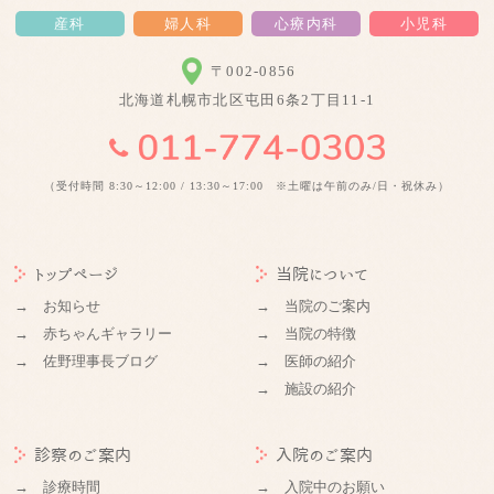
産科
婦人科
心療内科
小児科
〒002-0856
北海道札幌市北区屯田6条2丁目11-1
（受付時間 8:30～12:00 / 13:30～17:00 ※土曜は午前のみ/日・祝休み）
トップページ
当院について
→ お知らせ
→ 当院のご案内
→ 赤ちゃんギャラリー
→ 当院の特徴
→ 佐野理事長ブログ
→ 医師の紹介
→ 施設の紹介
診察のご案内
入院のご案内
→ 診療時間
→ 入院中のお願い