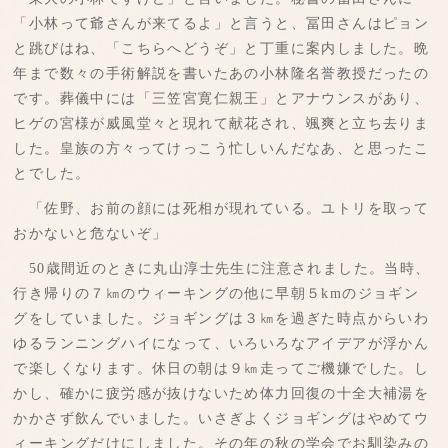
「小林って爺さんが来てるよ」と言うと、冨田さんはピョン
と跳びはね、「こちらへどうぞ」と丁重に案内しました。晩
年まで数々の手術解説を書いたあの小林隆名誉教授だったの
です。葬儀中には「三笠宮寛仁親王」とアナウンスがあり、
ヒゲの宮様が威風堂々と現れて献花され、颯爽と立ち去りま
した。皇族の方々ってけっこう忙しいんだなあ、と思ったこ
とでした。
「佐野、お前の顔には死相が現れている。ユトリを取って
おかないと危ないぞ」
50歳間近のときに丸山淳士先生に注意されました。当時、
行き帰りの７㎞のウィーキングの他に早朝５kmのジョギン
グをしていました。ジョギングは３㎞を過ぎた時点からいわ
ゆるランニングハイになって、いろいろなアイデアが浮かん
で楽しくなります。休日の朝は９㎞走ってご機嫌でした。し
かし、確かに疲労感が抜けないため体力回復の十全大補湯を
かかさず飲んでいました。いさぎよくジョギングはやめてウ
ィーキングだけにしました。その年の秋の学会でお馴染みの