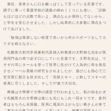
最近、患者さんに口を酸っぱくして言っている言葉です。
調子に乗って看護学校の講義の締めくくりにも使い、「試験
もほどほどの点数で良いよ、満点なんか期待してないから」
と学生を安心させました。しかし結果的に大多数に満点をつ
けてあげました。
「勉強は落第しない程度で良いから何かスポーツをしてカ
ラダを鍛えなさい」
札幌医大初代学長兼初代産婦人科教授の大野精七先生が医
局同門会の席で必ず口にしていた言葉です。大野先生は、ウ
サギの耳にタールを塗って世界に先がけて人為的に癌を発症
させノーベル賞級の研究をされましたが、遊びにも熱心で三
笠宮寛仁親王を担ぎ出して「宮様スキー」と称してスキーの
発展に尽くしました。そして97歳で大往生。
葬儀は大學葬で大學の講堂で行われました。私の知るかぎ
り札幌医大の大學葬は後にも先にもこれ一回きりです。参列
者はもちろん全国級。医局に風采の上がらない爺さんが来て
「東大の小林ですけど」と言いました。秘書の冨田さんに