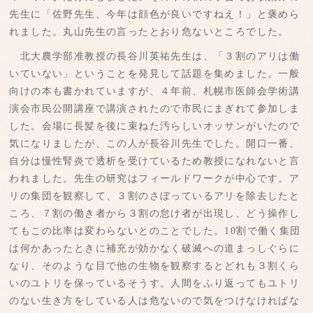
先生に「佐野先生、今年は顔色が良いですねえ！」と褒めら
れました。丸山先生の言ったとおり危ないところでした。
北大農学部准教授の長谷川英祐先生は、「３割のアリは働
いていない」ということを発見して話題を集めました。一般
向けの本も書かれていますが、４年前、札幌市医師会学術講
演会市民公開講座で講演されたので市民にまぎれて参加しま
した。会場に長髪を後に束ねた汚らしいオッサンがいたので
気になりましたが、この人が長谷川先生でした。開口一番、
自分は慢性腎炎で透析を受けているため教授になれないと言
われました。先生の研究はフィールドワークが中心です。ア
リの集団を観察して、３割のさぼっているアリを除去したと
ころ、７割の働き者から３割の怠け者が出現し、どう操作し
てもこの比率は変わらないとのことでした。10割で働く集団
は何かあったときに補充が効かなく破滅への道まっしぐらに
なり、そのような目で他の生物を観察するとどれも３割くら
いのユトリを保っているそうす。人間をふり返ってもユトリ
のない生き方をしている人は危ないので気をつけなければな