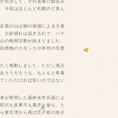
が出没して、その直後に馴染み
が、今回はほとんど札幌のど真ん
足尾の山は銅の採掘による大規
わ、土砂崩れは起きるわで、ハチ
げ山の植樹活動が始まりました。
然自然物のカモシカや本州の生態
たく感動しました。ただし地元
ゃあそうだろうな、もともと有毒
っていただければ良いのではない
者が発明した最終化学兵器によ
隅田川も多摩川も腐臭を放ち、と
から東京湾から再び江戸前の魚介