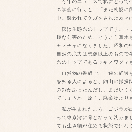
今年のニュースで私にとってベ
の学会に行くと、「また札幌に
中。襲われてケガをされた方々
熊は生態系のトップです。トッ
模な公害のため、とうとう草木
ャメチャになりました。昭和の
自然の底力は想像以上のもので
系のトップであるツキノワグマ
自然物の番組で、一連の経過を
を知る人によると、銅山の採掘
の銅があったんだし、まだいく
でしょうか。原子力廃棄物より
私が生まれたころ、ゴジラが出
って東京湾に骨となって沈みま
ても生き物が住める状態ではな