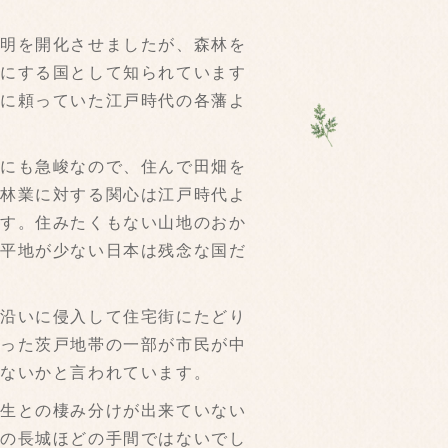
明を開化させましたが、森林を
切にする国として知られています
木に頼っていた江戸時代の各藩よ
にも急峻なので、住んで田畑を
、林業に対する関心は江戸時代よ
ます。住みたくもない山地のおか
て平地が少ない日本は残念な国だ
沿いに侵入して住宅街にたどり
だった茨戸地帯の一部が市民が中
はないかと言われています。
生との棲み分けが出来ていない
里の長城ほどの手間ではないでし