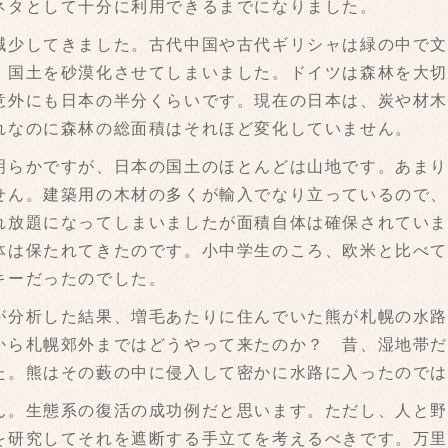
ネタとして十分に利用できるまでになりました。
少してきました。古代中国や古代ギリシャは緑の中で文
、国土を砂漠化させてしまいました。ドイツは森林を大
意外にも日本の半分くらいです。現在の日本は、炭や材
れなのに森林の総面積はそれほど変化していません。
らかですが、日本の国土のほとんどは山地です。あまり
せん。建築用の木材の多くが輸入でなり立っているので
れ放題になってしまいましたが面積自体は確保されてい
体は保たれてきたのです。小中学生のころ、欧米と比べ
キーだったのでした。
分析した結果、増毛あたりに住んでいた熊が札幌の水路
から札幌郊外まではどうやって来たのか？ 昔、湿地帯
た。熊はその藪の中に侵入して密かに水路に入ったので
。生態系の復活の成功例だと思います。ただし、人と野
を研究してそれを遮断する手立てを考えるべきです。万