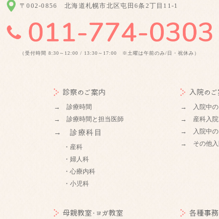
〒002-0856
北海道札幌市北区屯田6条2丁目11-1
（受付時間 8:30～12:00 / 13:30～17:00 ※土曜は午前のみ/日・祝休み）
診察のご案内
入院のご
→ 診療時間
→ 入院中の
→ 診療時間と担当医師
→ 産科入院
→ 入院中の
→ 診療科目
→ その他入
・産科
・婦人科
・心療内科
・小児科
母親教室・ヨガ教室
各種事務