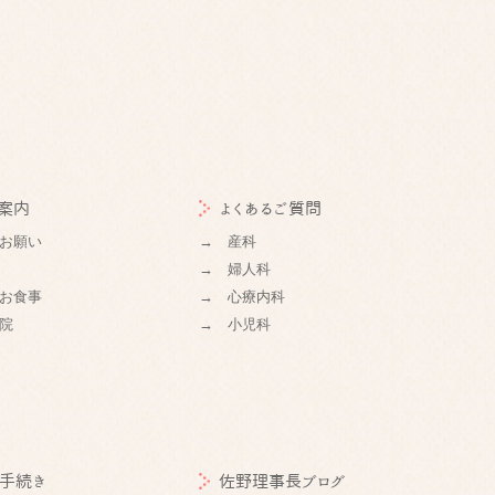
案内
よくあるご質問
お願い
→ 産科
→ 婦人科
お食事
→ 心療内科
院
→ 小児科
手続き
佐野理事長ブログ