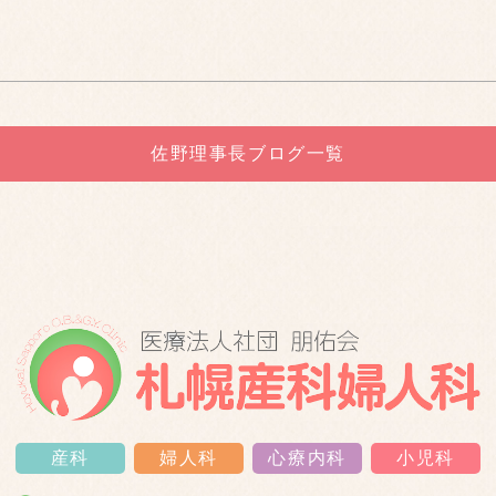
佐野理事長ブログ一覧
産科
婦人科
心療内科
小児科