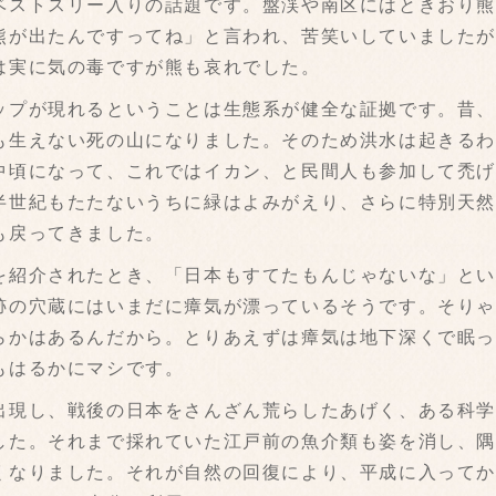
ストスリー入りの話題です。盤渓や南区にはときおり熊
熊が出たんですってね」と言われ、苦笑いしていました
は実に気の毒ですが熊も哀れでした。
プが現れるということは生態系が健全な証拠です。昔、
も生えない死の山になりました。そのため洪水は起きる
中頃になって、これではイカン、と民間人も参加して禿
半世紀もたたないうちに緑はよみがえり、さらに特別天
も戻ってきました。
紹介されたとき、「日本もすてたもんじゃないな」とい
跡の穴蔵にはいまだに瘴気が漂っているそうです。そり
らかはあるんだから。とりあえずは瘴気は地下深くで眠
もはるかにマシです。
現し、戦後の日本をさんざん荒らしたあげく、ある科学
した。それまで採れていた江戸前の魚介類も姿を消し、
くなりました。それが自然の回復により、平成に入って