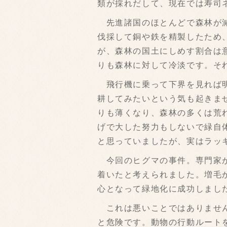
類が採れだして、現在では寿司
先進諸国のほとんどで森林が減
伐採して銅や鉄を精製したため
が、森林の国土にしめす割合は
りも森林に対して冷淡です。そ
飛行機に乗って下界を見れば明
耕してみたいという気も起きま
りも薄くなり、森林の多くは荒
げで大した努力もしないで緑自
と思っていましたが、実はラッ
今回のヒグマの事件。専門家が
着いたと考えられました。増毛
心となって緑地化に成功しまし
これは悪いことではありません
と危険です。動物の行動ルート