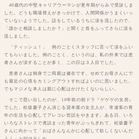
40歳代の中堅キャリアウーマンが更年期がらみで受診しま
した。どうも職場替えがきっかけで、人間関係がうまくいっ
ていないようでした。話をしているうちに涙を流したので、
「誰かと相談しましたか？」と聞くと首をふってさらに涙を
流しました。
「ティッシュ！」 例のごとくスタッフに言って涙をふい
てもらいました。例のごとく、というのは、私の外来では患
者さんが涙することが多く、この日は３人目でした。
患者さんは独身でご両親は健在です。せめてお母さんにで
も最近の心境をカミングアウトすればよいのに思いました。
でもマジメな本人は親に心配はかけたくないらしい。
そこで思い出したのが、10年前の朝ドラ『ゲゲゲの女房』
でした。松坂慶子さん演じる貸本屋の女主人が、常連客の青
年の生活を心配してアレコレ世話をやきます。ある日、いろ
いろなストレスで煮詰まった青年がぶっちぎれて、松坂慶子
さんに向かって「おばさんなんかに心配して欲しくないんだ
よ！」と叫びました。