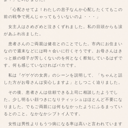
「心配させてよ！わたしの息子なんか心配したくてもこの
前の戦争で死んじゃってもういないのよ・・・」
女主人はさめざめと泣きくずれました。私の目頭からも涙
があふれ出ました。
患者さんのご両親は健在とのことでした。市内にお住まい
なので週末などには時々会いに行くそうです。お母さんはき
っと娘の様子が芳しくないのを何となく察知しているはずで
す。何も感じていなければバカです。
私は『ゲゲゲの女房』のシーンを説明して、「ちゃんと話
した方がお母さんは安心しますよ」としつこく迫りました。
その後、患者さんは信頼できる上司に相談したようでし
た。少し明るい顔つきになりティッシュはほとんど不要にな
りました。でもご両親には何もなかったようにふるまってい
るとのこと。なかなかシブトイ人です。
女性は男性よりもうつ病になる率は高いと言われています