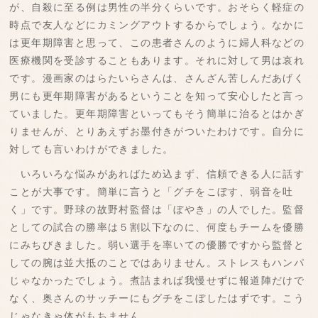
が、自殺に至る例は男性の半分くらいです。おそらく軽症の
時点で友人などにカミングアウトするからでしょう。なかに
は更年期障害と思って、この患者さんのように婦人科などの
医療機関を受診することもあります。それに対して男は哀れ
です。漫画家のはらたいらさんは、さんざん苦しんだあげく
男にも更年期障害があるということを知って安心したと言っ
ていました。更年期障害といってもそう簡単に治るとはかぎ
りませんが、とりあえずお墨付きがついたわけです。自分に
対しても言いわけができました。
いろいろな悩みがあればため込まず、信頼できる人に話す
ことが大事です。簡単に言うと「グチをこぼす、弱音を吐
く」です。野球の故野村監督は「ぼやき」の人でした。監督
としての試合の勝率は５割以下なのに、何度もチームを優勝
にみちびきました。弱い選手を率いての優勝ですから監督と
しての腕は並大抵のことではありません。ストレスもハンパ
じゃなかったでしょう。煮詰まれば我慢せずに報道陣だけで
なく、奥さんのサッチーにもグチをこぼしたはずです。こう
じゃなきゃ体がもちません。