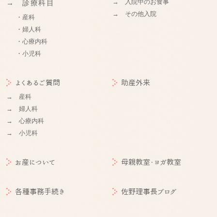
→ 入院中のお食事
→ 診療科目
→ その他入院
・産科
・婦人科
・心療内科
・小児科
よくあるご質問
助産外来
→ 産科
→ 婦人科
→ 心療内科
→ 小児科
お産について
母親教室・ヨガ教室
各種事務手続き
佐野理事長ブログ