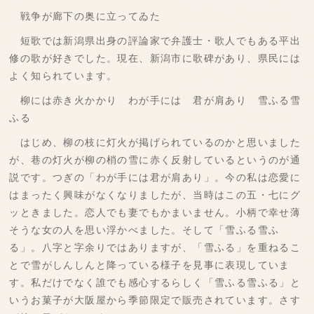
戦争が廊下の奥に立ってゐた
短歌では新潟県出身の評論家で弁護士・歌人でもある平出
修の歌が好きでした。現在、新潟市に歌碑があり、県民には
よく知られています。
柳には赤き火かかり わが手には 君が肩あり 雪ふる雪
ふる
はじめ、柳の枝に灯火が掲げられているのかと思いました
が、巷の灯火が柳の梢の雪に赤く反射しているというのが通
説です。つぎの「わが手には君が肩あり」。今の私は恋愛に
はまったく興味がなくなりましたが、当時はこの五・七にグ
ッときました。恋人でも妻でもかまいません。小柄で幸せ薄
そうな女の人を思い浮かべました。そして「雪ふる雪ふ
る」。八字と字余りではありますが、「雪ふる」を重ねるこ
とで雪がしんしんと降っている様子を見事に表現していま
す。私だけでなく誰でも感心するらしく「雪ふる雪ふる」と
いうお菓子が大阪屋から季節限定で販売されています。さす