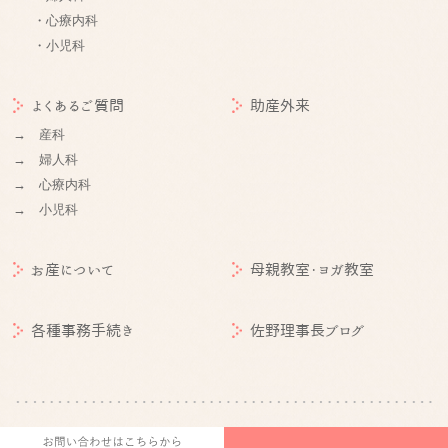
・心療内科
・小児科
よくあるご質問
助産外来
→ 産科
→ 婦人科
→ 心療内科
→ 小児科
お産について
母親教室・ヨガ教室
各種事務手続き
佐野理事長ブログ
©
札幌産婦人科 | 医療法人社団朋佑会 札幌産科婦人科