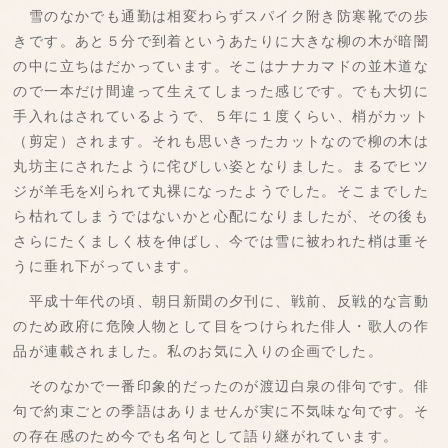
雪のなかでも通勤は相変わらずスパイク附き防寒靴での歩
きです。あと５分で到着というあたりに大きな柳の木が暗闇
の中に立ちはだかっています。そこはナナカマドの並木道な
ので一本だけ間違って生えてしまった感じです。でも大切に
手入れはされているようで、５年に１度くらい、梢がカット
（剪定）されます。それも思いきったカットなので柳の木は
丸坊主にされたように侘びしい姿となりました。まるでヒツ
ジが羊毛を刈られて丸裸になったようでした。そこまでした
ら枯れてしまうではないかと心配になりましたが、その後も
さらにたくましく枝を伸ばし、今では雪に被われた梢は重そ
うに垂れ下がっています。
平成十年代の頃、朝日新聞の夕刊に、戦前、反戦的な言動
のため政府に危険人物として目をつけられた俳人・歌人の作
品が連載されました。私のお気に入りの企画でした。
そのなかで一番印象的だったのが渡辺白泉の俳句です。俳
句で約束ごとの季語はありませんが実に不気味な句です。そ
の存在感のため今でも名句として語り継がれています。