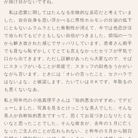
が抜け目がないですね。
私は恋愛に関してはたんなる生物的な反応だと考えていま
した。自分自身を思い浮かべるに男性ホルモンの分泌の低下
にともないムラムラとした衝動性が消えて、今では色恋沙汰
で迫られてもビクともしない自信がつきました。煩悩の一つ
から解き放された感じでサッパリしています。患者さん相手
でも昔なら恥ずかしくてとても言えなかったセリフが平気で
口から出てきます。ただし誤解があったら大変なので、そば
にスタッフがいることが前提で、スタッフの顔色をうかがい
ながら言います。ときには「オレの言ったこと、セクハラで
はないよな」と確認します。たいていはＯＫです。年取るの
も悪くないなあ。
私と同年代の小池真理子さんは『知的悪女のすすめ』でデビ
ューしました。写真を見るとけっこうな美人でした。そんな
美人が自称知的悪女ですって。恐くてお近づきになりたくな
いなと思ったことでした。そんな彼女が、去年の１月に亡く
なったご主人のことが忘れられない、と昨年の５月から朝日