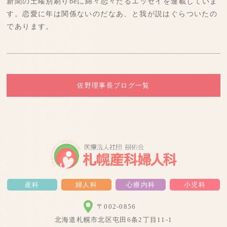
新聞の土曜別刷りbeに綿々恋々たるエッセイを連載していま
す。恋愛に年は関係ないのだなあ、と我が説はぐらついたの
であります。
佐野理事長ブログ一覧
産科
婦人科
心療内科
小児科
〒002-0856
北海道札幌市北区屯田6条2丁目11-1