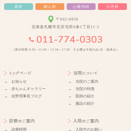
産科
婦人科
心療内科
小児科
〒002-0856
北海道札幌市北区屯田6条2丁目11-1
（受付時間 8:30～12:00 / 13:30～17:00 ※土曜は午前のみ/日・祝休み）
トップページ
当院について
→ お知らせ
→ 当院のご案内
→ 赤ちゃんギャラリー
→ 当院の特徴
→ 佐野理事長ブログ
→ 医師の紹介
→ 施設の紹介
診察のご案内
入院のご案内
→ 診療時間
→ 入院中のお願い