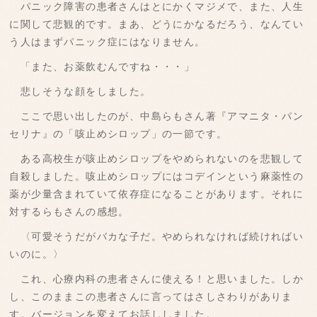
パニック障害の患者さんはとにかくマジメで、また、人生
に関して悲観的です。まあ、どうにかなるだろう、なんてい
う人はまずパニック症にはなりません。
「また、お薬飲むんですね・・・」
悲しそうな顔をしました。
ここで思い出したのが、中島らもさん著『アマニタ・パン
セリナ』の「咳止めシロップ」の一節です。
ある高校生が咳止めシロップをやめられないのを悲観して
自殺しました。咳止めシロップにはコデインという麻薬性の
薬が少量含まれていて依存症になることがあります。それに
対するらもさんの感想。
〈可愛そうだがバカな子だ。やめられなければ続ければい
いのに。〉
これ、心療内科の患者さんに使える！と思いました。しか
し、このままこの患者さんに言ってはさしさわりがありま
す。バージョンを変えてお話ししました。