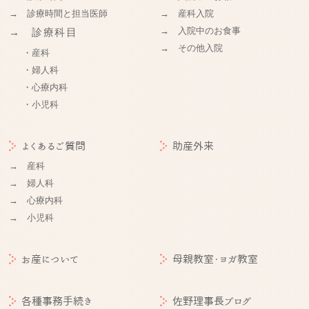
→ 診療時間と担当医師
→ 産科入院
→ 入院中のお食事
→ 診療科目
→ その他入院
・産科
・婦人科
・心療内科
・小児科
よくあるご質問
助産外来
→ 産科
→ 婦人科
→ 心療内科
→ 小児科
お産について
母親教室・ヨガ教室
各種事務手続き
佐野理事長ブログ