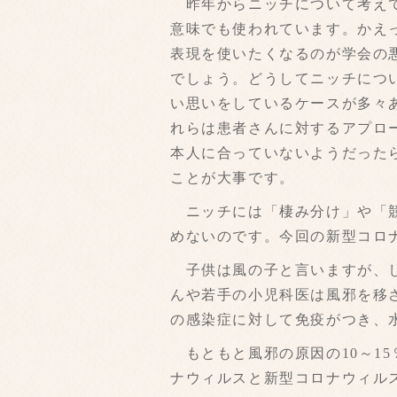
昨年からニッチについて考えて
意味でも使われています。かえ
表現を使いたくなるのが学会の
でしょう。どうしてニッチにつ
い思いをしているケースが多々
れらは患者さんに対するアプロ
本人に合っていないようだった
ことが大事です。
ニッチには「棲み分け」や「競
めないのです。今回の新型コロ
子供は風の子と言いますが、し
んや若手の小児科医は風邪を移
の感染症に対して免疫がつき、
もともと風邪の原因の10～1
ナウィルスと新型コロナウィル