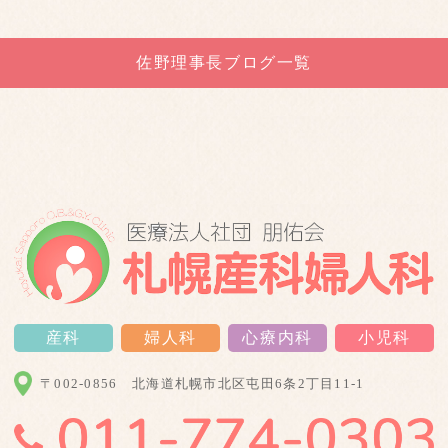
佐野理事長ブログ一覧
産科
婦人科
心療内科
小児科
〒002-0856
北海道札幌市北区屯田6条2丁目11-1