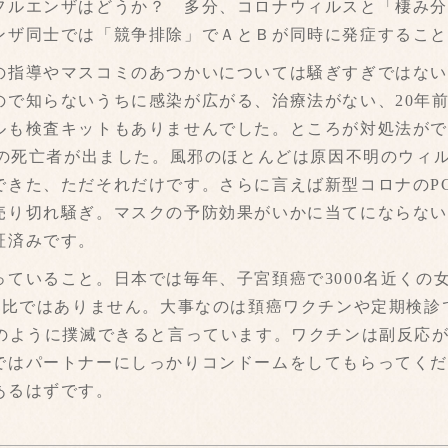
フルエンザはどうか？ 多分、コロナウィルスと「棲み
ンザ同士では「競争排除」でＡとＢが同時に発症するこ
指導やマスコミのあつかいについては騒ぎすぎではない
ので知らないうちに感染が広がる、治療法がない、20年
も検査キットもありませんでした。ところが対処法ができ
上の死亡者が出ました。風邪のほとんどは原因不明のウィ
できた、ただそれだけです。さらに言えば新型コロナのP
売り切れ騒ぎ。マスクの予防効果がいかに当てにならな
証済みです。
ていること。日本では毎年、子宮頚癌で3000名近くの
ナの比ではありません。大事なのは頚癌ワクチンや定期検診
痘のように撲滅できると言っています。ワクチンは副反応
ではパートナーにしっかりコンドームをしてもらってく
あるはずです。