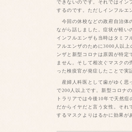
できないのです。それではイン
するのです。ただしインフルエ
今回の休校などの政府自治体の
ながら話しました。症状が軽い
インフルエンザも当時はタミフル
フルエンザのために3000人以
ンザと新型コロナは原因が特定
ません。そして相次ぐマスクの
った検疫官が発症したことで実
産婦人科医として歯がゆく思っ
で200人以上です。新型コロ
トラリアでは今後10年で天然
だからイヤだと言う女性。それ
するマスクよりはるかに効果が