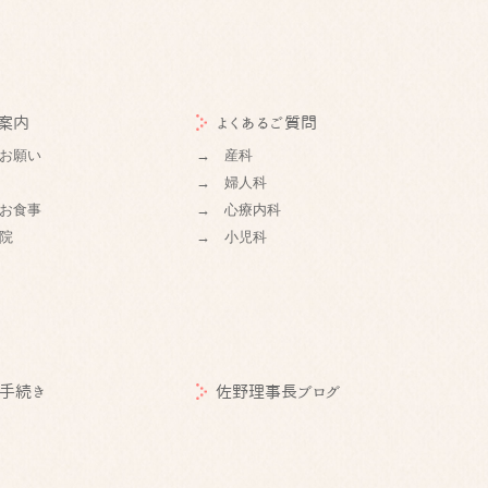
案内
よくあるご質問
お願い
→ 産科
→ 婦人科
お食事
→ 心療内科
院
→ 小児科
手続き
佐野理事長ブログ