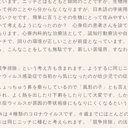
います。ニッチとはもともと隙間のことですが、生物用
って何のことやら分からなくなりますが、日本語の学術
悪いクセです。簡単に言うとその生物にとって住みやす
いて考えるようになったのか？ 心身症の患者さんを診
あります。心療内科的な治療法として、認知行動療法や
ーチで、回りの環境が正しいことが前提となっています
ら、こんなことをしても無駄です。新しい居場所、すな
争排除」という考え方も含まれます。ようするに同じニ
ナウィルス感染症で当初から気になったのが幼少児での
ょっちゅう鼻を垂らしているので「風邪の子」とも言え
され、よく熱を出したり下痢をしたりして大変です。し
水痘ウィルスが原因の帯状疱疹にもなりにくくなるという
5％は４種類のコロナウイルスです。６歳までにほとんど
スは同じニッチに棲むと考えられます。「競争排除」の