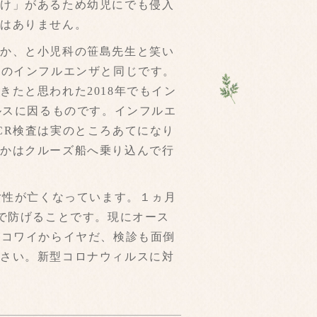
分け」があるため幼児にでも侵入
とはありません。
か、と小児科の笹島先生と笑い
前のインフルエンザと同じです。
たと思われた2018年でもイン
ルスに因るものです。インフルエ
CR検査は実のところあてになり
いかはクルーズ船へ乗り込んで行
女性が亡くなっています。１ヵ月
で防げることです。現にオース
がコワイからイヤだ、検診も面倒
ださい。新型コロナウィルスに対