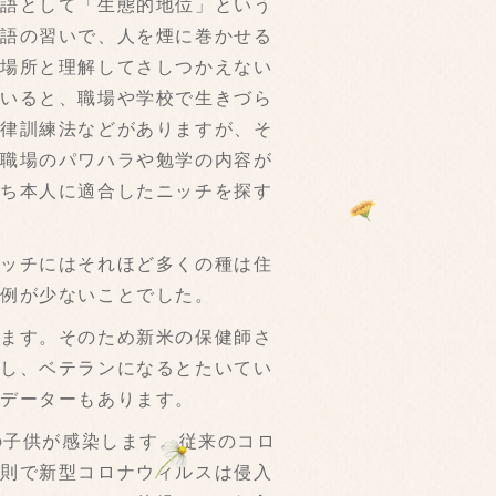
語として「生態的地位」という
用語の習いで、人を煙に巻かせる
い場所と理解してさしつかえない
ていると、職場や学校で生きづら
自律訓練法などがありますが、そ
。職場のパワハラや勉学の内容が
わち本人に適合したニッチを探す
ッチにはそれほど多くの種は住
症例が少ないことでした。
ます。そのため新米の保健師さ
かし、ベテランになるとたいてい
データーもあります。
の子供が感染します。従来のコロ
法則で新型コロナウィルスは侵入