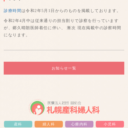
診療時間
は令和2年5月1日からのものを掲載しております。
令和2年4月中は従来通りの担当割りで診察を行っています
が、郷久晴朗医師着任に伴い、 漸次 現在掲載中の診察時間
になります。
お知らせ一覧
産科
婦人科
心療内科
小児科