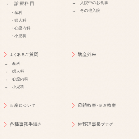
→ 入院中のお食事
→ 診療科目
→ その他入院
・産科
・婦人科
・心療内科
・小児科
よくあるご質問
助産外来
→ 産科
→ 婦人科
→ 心療内科
→ 小児科
お産について
母親教室・ヨガ教室
各種事務手続き
佐野理事長ブログ