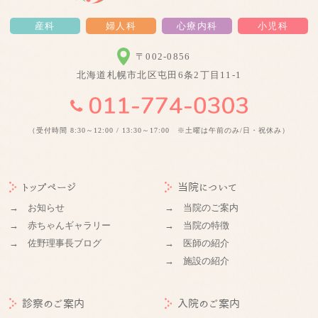
産科
婦人科
心療内科
小児科
〒002-0856
北海道札幌市北区屯田6条2丁目11-1
（受付時間 8:30～12:00 / 13:30～17:00 ※土曜は午前のみ/日・祝休み）
トップページ
当院について
→ お知らせ
→ 当院のご案内
→ 赤ちゃんギャラリー
→ 当院の特徴
→ 佐野理事長ブログ
→ 医師の紹介
→ 施設の紹介
診察のご案内
入院のご案内