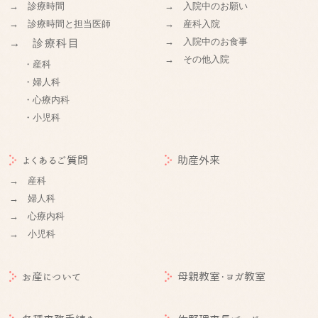
→ 診療時間
→ 入院中のお願い
→ 診療時間と担当医師
→ 産科入院
→ 入院中のお食事
→ 診療科目
→ その他入院
・産科
・婦人科
・心療内科
・小児科
よくあるご質問
助産外来
→ 産科
→ 婦人科
→ 心療内科
→ 小児科
お産について
母親教室・ヨガ教室