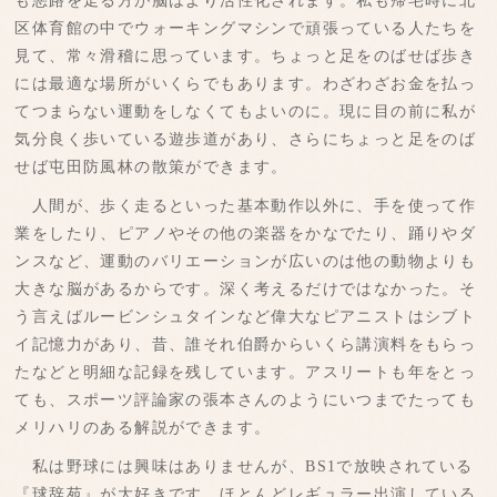
も悪路を走る方が脳はより活性化されます。私も帰宅時に北
区体育館の中でウォーキングマシンで頑張っている人たちを
見て、常々滑稽に思っています。ちょっと足をのばせば歩き
には最適な場所がいくらでもあります。わざわざお金を払っ
てつまらない運動をしなくてもよいのに。現に目の前に私が
気分良く歩いている遊歩道があり、さらにちょっと足をのば
せば屯田防風林の散策ができます。
人間が、歩く走るといった基本動作以外に、手を使って作
業をしたり、ピアノやその他の楽器をかなでたり、踊りやダ
ンスなど、運動のバリエーションが広いのは他の動物よりも
大きな脳があるからです。深く考えるだけではなかった。そ
う言えばルービンシュタインなど偉大なピアニストはシブト
イ記憶力があり、昔、誰それ伯爵からいくら講演料をもらっ
たなどと明細な記録を残しています。アスリートも年をとっ
ても、スポーツ評論家の張本さんのようにいつまでたっても
メリハリのある解説ができます。
私は野球には興味はありませんが、BS1で放映されている
『球辞苑』が大好きです。ほとんどレギュラー出演している