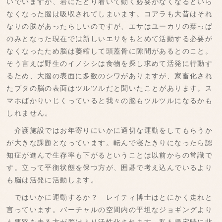
いでいますが、岩にたどり着いて動く必要がなくなるといら
なくなった脳は吸収されてしまいます。コアラも大昔はそれ
なりの脳があったらしいのですが、エサはユーカリの葉っぱ
のみとなった現在では新しいエサをもとめて活動する必要が
なくなったため脳は萎縮して頭蓋骨に隙間があるとのこと。
そう言えば野生のイノシシは食物を探し求めて活発に行動す
るため、大脳の表面に多数のシワがありますが、家畜化され
たブタの脳の表面はツルツルだと聞いたことがあります。ス
マホばかりいじくっていると我々の脳もツルツルになるかも
しれません。
介護施設ではお年寄りにいかに適切な運動をしてもらうか
が大きな課題となっています。転んで寝たきりになったら認
知症が進んで生存率も下がるということは以前からの常識で
す。立って平衡状態を保つ方が、囲碁で考え込んでいるより
も脳は活発に活動します。
ではいかに運動するか？ レイティ博士はとにかく走れと
言っています。バーチャルの空間内の平坦なジョギングより