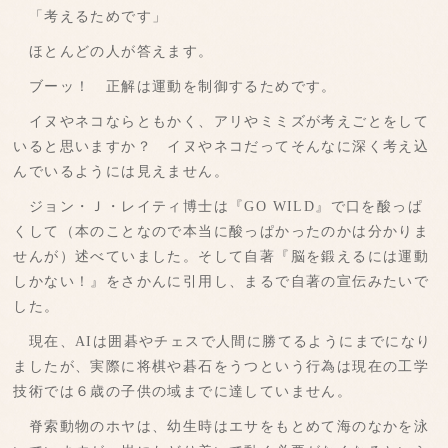
「考えるためです」
ほとんどの人が答えます。
ブーッ！ 正解は運動を制御するためです。
イヌやネコならともかく、アリやミミズが考えごとをして
いると思いますか？ イヌやネコだってそんなに深く考え込
んでいるようには見えません。
ジョン・Ｊ・レイティ博士は『GO WILD』で口を酸っぱ
くして（本のことなので本当に酸っぱかったのかは分かりま
せんが）述べていました。そして自著『脳を鍛えるには運動
しかない！』をさかんに引用し、まるで自著の宣伝みたいで
した。
現在、AIは囲碁やチェスで人間に勝てるようにまでになり
ましたが、実際に将棋や碁石をうつという行為は現在の工学
技術では６歳の子供の域までに達していません。
脊索動物のホヤは、幼生時はエサをもとめて海のなかを泳