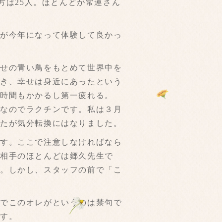
方は25人。ほとんどが常連さん
が今年になって体験して良かっ
せの青い鳥をもとめて世界中を
づき、幸せは身近にあったという
も時間もかかるし第一疲れる。
けなのでラクチンです。私は３月
したが気分転換にはなりました。
す。ここで注意しなければなら
く相手のほとんどは郷久先生で
た。しかし、スタッフの前で「こ
でこのオレがというのは禁句で
ます。