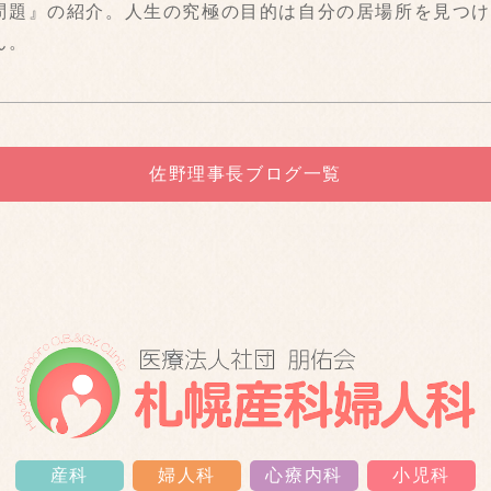
題』の紹介。人生の究極の目的は自分の居場所を見つけ
ん。
佐野理事長ブログ一覧
産科
婦人科
心療内科
小児科