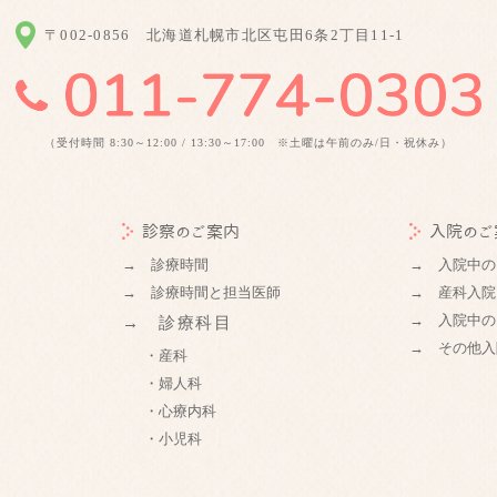
〒002-0856
北海道札幌市北区屯田6条2丁目11-1
（受付時間 8:30～12:00 / 13:30～17:00 ※土曜は午前のみ/日・祝休み）
診察のご案内
入院のご
→ 診療時間
→ 入院中の
→ 診療時間と担当医師
→ 産科入院
→ 入院中の
→ 診療科目
→ その他入
・産科
・婦人科
・心療内科
・小児科