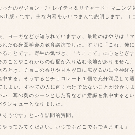
たのがジョン・J・レイティ＆リチャード・マニング著『
HK出版）です。主な内容をかいつまんで説明します。（
、ヨーガなどが知られていますが、最近のはやりは「マ
われた心身医学会の教育講演でした。すぐに「これ、俺
いることです。野生の気づき、「今ここで」に心をとぎ
去のことやこれからの心配が入り込む余地がありません
べるとき、チョコの香りや甘さが口に広がるのに全神経
集中する。そうするとチョコレート１個で充分満足して
べてしまい、すべての人に向くわけではないことが分かり
かい、耳の奥のシーンとした音などに意識を集中すると
バタンキューとなりました。
そうです」という詰問的質問。
やってみてください。いつでもどこでもできますよ」