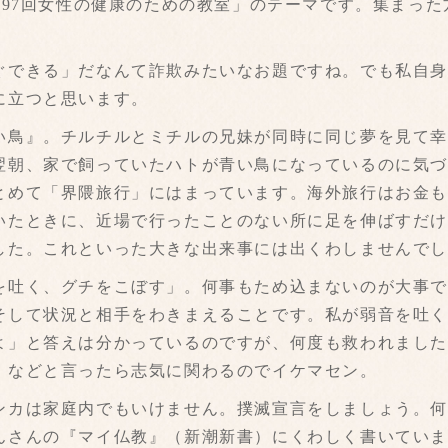
97回女性の健康のための教室」のテーマです。集まった
できる」だなんて詐欺みたいなお題ですね。でも私自身
に立つと思います。
鳥』。チルチルとミチルの兄妹が同時に同じ夢を見て幸
翌朝、家で飼っていたハトが青い鳥になっているのに気
とめて「界隈旅行」にはまっています。海外旅行はお金
いたときに、近場で行ったことのない所に足を伸ばすだ
した。これといった大きな出来事には出くわしませんで
吐く、グチをこぼす」。何事もため込まないのが大事で
そして状況と相手をわきまえることです。私が弱音を吐
よ」と答えは分かっているのですが、何度も救われまし
」などと言ったら志気に関わるのでイケマセン。
カは家庭内でもいけません。撲滅宣言をしましょう。何
んさんの『マイ仏教』（新潮新書）にくわしく書いてい