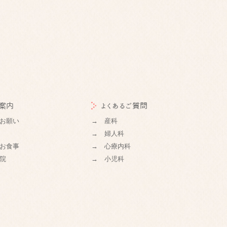
案内
よくあるご質問
お願い
→ 産科
→ 婦人科
お食事
→ 心療内科
院
→ 小児科