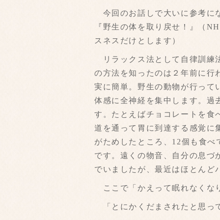
今回のお話しで大いに参考になっ
『野生の体を取り戻せ！』（N
スネスだけとします）
リラックス法として自律訓練法
の方法を知ったのは２年前に行
実に簡単。野生の動物が行って
体感に全神経を集中します。過
す。たとえばチョコレートを食
道を通って胃に到達する感覚に
がためしたところ、12個も食
です。遠くの物音、自分の息づ
でいましたが、最近はほとんど
ここで「かえって眠れなくなり
「とにかくだまされたと思って