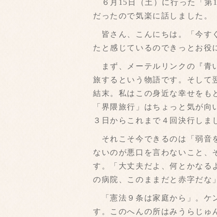
６月15日（土）に行った「第1
だったので気楽に話しました。
皆さん、こんにちは。「今すぐ
たと感じているのできっとお役
まず、メーテルリンクの『青い
旅するという物語です。そして
結末。私はこの身近な幸せをも
「界隈旅行」はちょっと気が向
３日からこれまで４回決行しま
それこそ今できるのは「弱音を
ないのが悪口を言わないこと、
す。「大丈夫だよ、何とかなる
の病院、このままだと赤字だな
「憲法９条は家庭から」。ケン
す。このへんの所はみうらじゅ