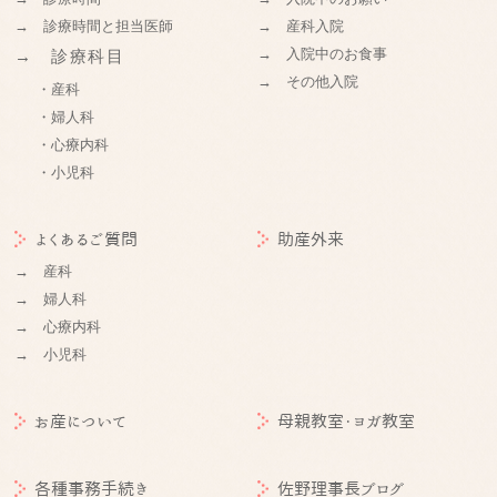
→ 診療時間と担当医師
→ 産科入院
→ 入院中のお食事
→ 診療科目
→ その他入院
・産科
・婦人科
・心療内科
・小児科
よくあるご質問
助産外来
→ 産科
→ 婦人科
→ 心療内科
→ 小児科
お産について
母親教室・ヨガ教室
各種事務手続き
佐野理事長ブログ