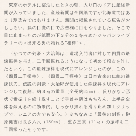
東京のホテルに宿泊したときの朝、入り口のドアに産経新
聞が入っていました。産経新聞は全国紙ですが北海道ではあ
まり馴染みではありません。新聞は掲載されている広告がお
もしろい。鵜の目鷹の目で広告欄に目をやりました。そこで
目に止まったのが紙面の下３分の１を占めたジャパンライブ
ラリーの＜出来る男の頼れる”相棒”＞。
〈かつての剣豪・大治郎は、道場入門者に対して四貫の鍛
錬振棒を与え、二千回振れるようになって初めて稽古を許し
たという。この鍛錬振棒を現代にアレンジしたのが、この
《四貫二千振棒》。《四貫二千振棒》は日本古来の伝統の鍛
錬鉄刀。伝説の剣豪・大治郎が使用した鍛錬具を現代にアレ
ンジして復刻。約３㎏の重量（全長約85㎝）、反りがない形
状で素振りを繰り返すことで手首や腕はもちろん、上半身全
体を鍛えるのに効果的。しっかり握れる滑り止め加工グリッ
プで、シニアの方でも安心。〉※ちなみに「最後の剣客」榊
原健吉は長さ六尺（180㎝）、重さ三貫（11㎏）の振棒を二
千回振ったそうです。