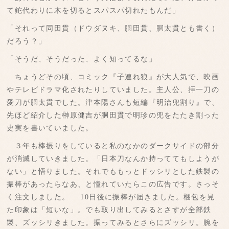
て鉈代わりに木を切るとスパスパ切れたもんだ」
「それって同田貫（ドウダヌキ、胴田貫、胴太貫とも書く）
だろう？」
「そうだ、そうだった、よく知ってるな」
ちょうどその頃、コミック『子連れ狼』が大人気で、映画
やテレビドラマ化されたりしていました。主人公、拝一刀の
愛刀が胴太貫でした。津本陽さんも短編『明治兜割り』で、
先ほど紹介した榊原健吉が胴田貫で明珍の兜をたたき割った
史実を書いていました。
３年も棒振りをしていると私のなかのダークサイドの部分
が消滅していきました。「日本刀なんか持っててもしようが
ない」と悟りました。それでももっとドッシリとした鉄製の
振棒があったらなあ、と憧れていたらこの広告です。さっそ
く注文しました。 10日後に振棒が届きました。梱包を見
た印象は「短いな」。でも取り出してみるとさすが全部鉄
製、ズッシリきました。振ってみるとさらにズッシリ。腕を