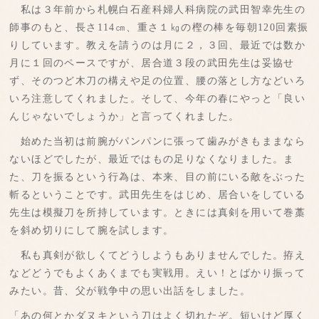
私は３年前から札幌白石産科婦人科病院の武田智幸先生の
師事のもと、長さ114㎝、重さ１㎏の樫の棒を毎朝120回素振
りしています。教えを請うのは月に２，３回、最近では数か
月に１回のペースですが、居合道３段の武田先生は妥協せ
ず、そのつど木刀の構えや足の位置、腰の落とし方などいろ
いろ注意してくれました。そして、今年の春にやっと「良い
んじゃないでしょうか」と言ってくれました。
始めた当初は前腕がパンパンに張って歯みがきもままなら
ないほどでしたが、最近ではもの足りなくなりました。ま
た、刀を振るという行為は、本来、目の前にいる敵をぶった
斬るということです。武田先生をはじめ、居合いをしている
先生は模擬刀を所持しています。ときには真剣を用いて巻藁
を斜め切りにして腕を試します。
私も真剣が欲しくてどうしようもありませんでした。拵え
などどうでもよくあくまでも実戦用。えい！とばかり振って
みたい。昔、父が戦争中の思い出話をしました。
「あの何とかダヌキという刀はよく切れたぞ。短いけど厚く