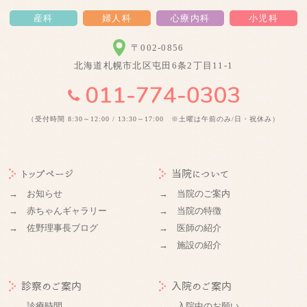
産科
婦人科
心療内科
小児科
〒002-0856
北海道札幌市北区屯田6条2丁目11-1
（受付時間 8:30～12:00 / 13:30～17:00 ※土曜は午前のみ/日・祝休み）
トップページ
当院について
→ お知らせ
→ 当院のご案内
→ 赤ちゃんギャラリー
→ 当院の特徴
→ 佐野理事長ブログ
→ 医師の紹介
→ 施設の紹介
診察のご案内
入院のご案内
→ 診療時間
→ 入院中のお願い