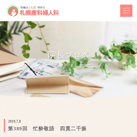
2019.7.8
第389回 忙酔敬語 四貫二千振