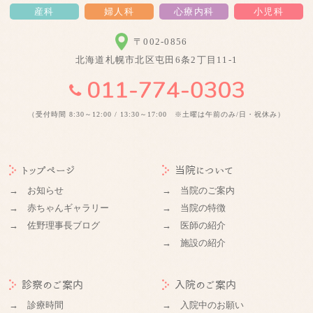
産科
婦人科
心療内科
小児科
〒002-0856
北海道札幌市北区屯田6条2丁目11-1
（受付時間 8:30～12:00 / 13:30～17:00 ※土曜は午前のみ/日・祝休み）
トップページ
当院について
→ お知らせ
→ 当院のご案内
→ 赤ちゃんギャラリー
→ 当院の特徴
→ 佐野理事長ブログ
→ 医師の紹介
→ 施設の紹介
診察のご案内
入院のご案内
→ 診療時間
→ 入院中のお願い