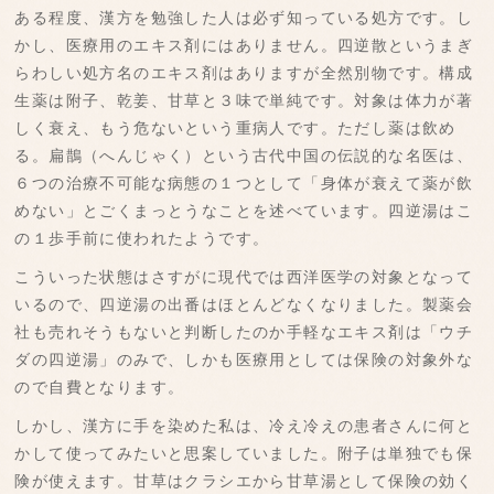
ある程度、漢方を勉強した人は必ず知っている処方です。し
かし、医療用のエキス剤にはありません。四逆散というまぎ
らわしい処方名のエキス剤はありますが全然別物です。構成
生薬は附子、乾姜、甘草と３味で単純です。対象は体力が著
しく衰え、もう危ないという重病人です。ただし薬は飲め
る。扁鵲（へんじゃく）という古代中国の伝説的な名医は、
６つの治療不可能な病態の１つとして「身体が衰えて薬が飲
めない」とごくまっとうなことを述べています。四逆湯はこ
の１歩手前に使われたようです。
こういった状態はさすがに現代では西洋医学の対象となって
いるので、四逆湯の出番はほとんどなくなりました。製薬会
社も売れそうもないと判断したのか手軽なエキス剤は「ウチ
ダの四逆湯」のみで、しかも医療用としては保険の対象外な
ので自費となります。
しかし、漢方に手を染めた私は、冷え冷えの患者さんに何と
かして使ってみたいと思案していました。附子は単独でも保
険が使えます。甘草はクラシエから甘草湯として保険の効く