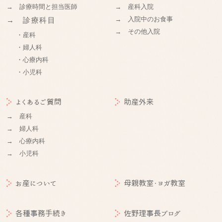
→ 診療時間と担当医師
→ 産科入院
→ 入院中のお食事
→ 診療科目
→ その他入院
・産科
・婦人科
・心療内科
・小児科
よくあるご質問
助産外来
→ 産科
→ 婦人科
→ 心療内科
→ 小児科
お産について
母親教室・ヨガ教室
各種事務手続き
佐野理事長ブログ