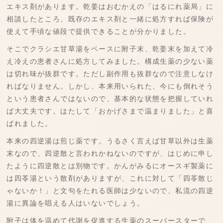
エキス剤があります。乾姜はおむかえの「はるにれ薬局」に
相談したところ、既存のエキス剤と一緒に処方すれば保険が
使えて手頃な値段で提供できることが分かりました。
そこでクラシエ甘草湯をベースに附子末、乾姜末を加えて冷
え冷えの患者さんに処方してみました。構成生薬の少ない薬
は切れ味が抜群です。ただし副作用も抜群なので注意しなけ
ればなりません。しかし、本来用いられた、今にも倒れそう
という患者さんではないので、基本的な状態を把握していれ
ば大丈夫です。はたして「おかげさまで温まりました」と喜
ばれました。
本来の四逆湯は煎じ薬です。うるさく言えば甘草以外は生薬
末なので、四逆散と言われかねないのですが、はじめに申し
たように四逆散とは別物です。かんがみるにオースギ製薬に
は四苓湯という散剤がありますが、これに対して「四苓散じ
ゃないか！」と文句をたれる医師は少ないので、私流の四逆
湯に異論を唱える人はいないでしょう。
附子は体を温めて代謝を促進する生薬のスーパースターで