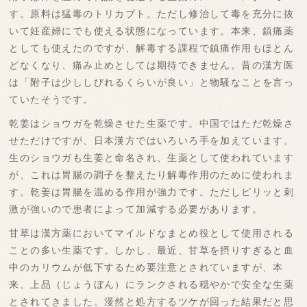
す。原料は猛毒のトリカブト。ただし修治して毒を充分に抜
いて妊産婦にでも使える状態になっています。本来、鎮痛薬
としても使えたのですが、解毒する課程で鎮痛作用もほとん
どなくなり、痛み止めとしては期待できません。昔の漢方医
は「附子は少ししびれるくらいが良い」と物騒なことを言っ
ていたそうです。
乾姜はショウガを乾燥させた生薬です。中国ではただ乾燥さ
せただけですが、日本漢方ではいろいろ手を加えています。
生のショウガも生姜と命名され、生薬として使われています
が、これは胃腸の調子を整えたり解毒作用のために使われま
す。乾姜は胃腸を温める作用が強力です。ただしピリッと刺
激が強いので患者によって加減する必要があります。
甘草は漢方薬においてマイルドなまとめ役として使用される
ことの多い生薬です。しかし、最近、甘草を摂りすぎると血
中のカリウムが低下するため要注意とされていますが、本
来、上品（じょうぼん）にランクされる穏やかで安全な生薬
とされてきました。漫然と処方するツケが回った結果だと思