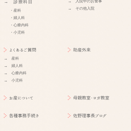
→ 入院中のお食事
→ 診療科目
→ その他入院
・産科
・婦人科
・心療内科
・小児科
よくあるご質問
助産外来
→ 産科
→ 婦人科
→ 心療内科
→ 小児科
お産について
母親教室・ヨガ教室
各種事務手続き
佐野理事長ブログ