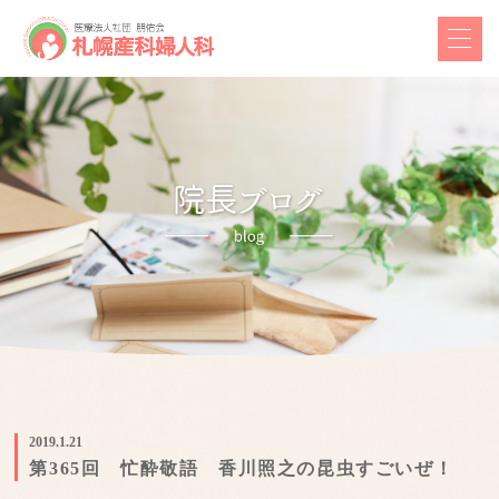
2019.1.21
第365回 忙酔敬語 香川照之の昆虫すごいぜ！