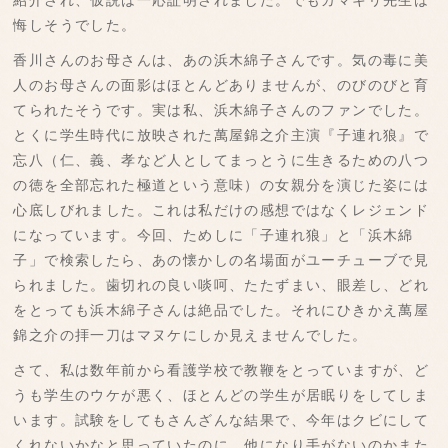
紹介され、仮説は一応証明されました。でもカマキリ先生は
悔しそうでした。
香川さんのお母さんは、あの浜木綿子さんです。気の毒に美
人のお母さんの面影はほとんどありませんが、のびのびと育
てられたそうです。実は私、浜木綿子さんのファンでした。
とくに学生時代に放映された萬屋錦之介主演『子連れ狼』で
忘八（仁、義、孝など人としてまっとうに生きるための八つ
の徳を全部忘れた極道という意味）の女親分を演じた姿には
心底しびれました。これは私だけの感想ではなくレジェンド
になっています。今回、ためしに「子連れ狼」と「浜木綿
子」で検索したら、あの懐かしの名場面がユーチューブで見
られました。歯切れの良い啖呵、たたずまい、眼差し、どれ
をとっても浜木綿子さんは絶品でした。それにひきかえ萬屋
錦之介の拝一刀はマヌケにしか見えませんでした。
さて、私は数年前から看護学校で教鞭をとっていますが、ど
うも学生のウケが悪く、ほとんどの学生が居眠りをしてしま
います。試験をしてもさんざんな結果で、今年はクビにして
くれないかなと思っていたのに、他になり手がないのかまた