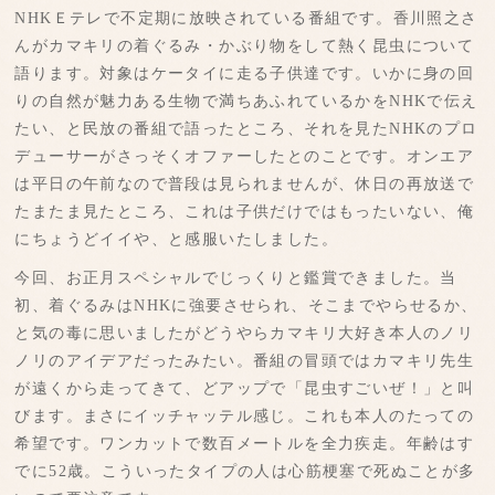
NHKＥテレで不定期に放映されている番組です。香川照之さ
んがカマキリの着ぐるみ・かぶり物をして熱く昆虫について
語ります。対象はケータイに走る子供達です。いかに身の回
りの自然が魅力ある生物で満ちあふれているかをNHKで伝え
たい、と民放の番組で語ったところ、それを見たNHKのプロ
デューサーがさっそくオファーしたとのことです。オンエア
は平日の午前なので普段は見られませんが、休日の再放送で
たまたま見たところ、これは子供だけではもったいない、俺
にちょうどイイや、と感服いたしました。
今回、お正月スペシャルでじっくりと鑑賞できました。当
初、着ぐるみはNHKに強要させられ、そこまでやらせるか、
と気の毒に思いましたがどうやらカマキリ大好き本人のノリ
ノリのアイデアだったみたい。番組の冒頭ではカマキリ先生
が遠くから走ってきて、どアップで「昆虫すごいぜ！」と叫
びます。まさにイッチャッテル感じ。これも本人のたっての
希望です。ワンカットで数百メートルを全力疾走。年齢はす
でに52歳。こういったタイプの人は心筋梗塞で死ぬことが多