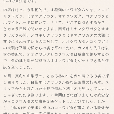
いので要注意です。
内容はけっこう学術的で、４種類のクワガタムシを、ノコギ
リクワガタ、ミヤマクワガタ、オオクワガタ、コクワガタと
ホワイトボードに描いて、「さて、どこで線引きするか？」
とカメラ目線で問いかけます。回答はミヤマクワガタとオオ
クワガタの間。ノコギリクワガタとミヤマクワガタの大顎は
前後にうねっているのに対して、オオクワガタとコクワガタ
の大顎は平坦で横からの姿は平べったい。カマキリ先生は以
前の番組で、オオクワガタとコクワガタは成虫で越冬するの
で、冬の林を探せば成虫のオオクワガタをゲットできると仮
説を立てました。
今回、真冬の山梨県の、とある林の中を例の着ぐるみ姿で探
し回りました。目指すはクワガタが好む広葉樹の朽ち木。ス
タッフから手渡された手斧で倒れた朽ち木を見つけては大は
しゃぎでたたき割ります。３時間ほどねばりましたが残念な
がらコクワガタの幼虫を２匹ゲットしただけでした。しか
し、別の録画で実際に成虫のコクワガタが潜んでいる映像が