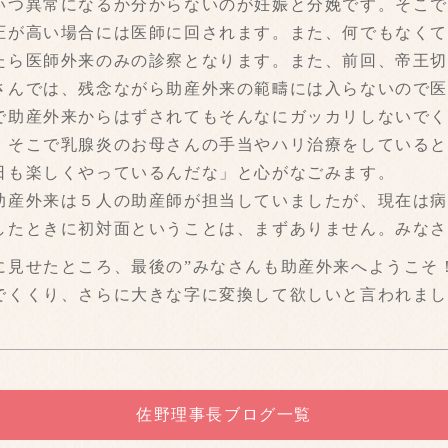
いつ異常になるか分からないのが妊娠と分娩です。そこ
圧が高い場合には医師に回されます。また、何でもなく
たら医師外来のみの診察となります。また、前回、帝王
さんでは、残念ながら助産外来の範疇には入らないので
で助産外来からはずされてもそんなにガッカリしないで
。そこで乳腺炎のお母さんの手当やハリ治療をしている
日も楽しくやっているんだな」と心がなごみます。
助産外来は５人の助産師が担当していましたが、現在は
したときに初対面ということは、まずありません。みな
に見せたところ、最後の”みなさんも助産外来へようこそ
でくくり、さらに大きな字に変換して欲しいと言われまし
佐野理事長ブログ一覧