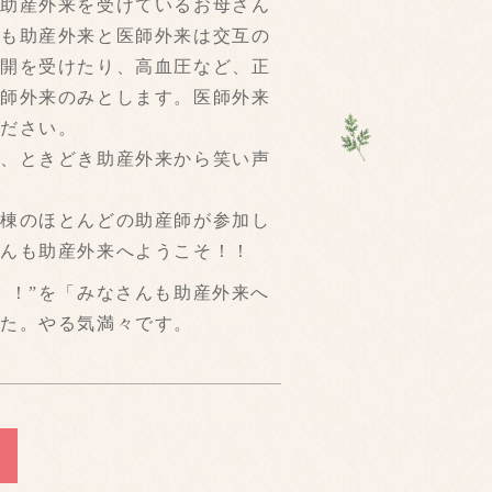
で助産外来を受けているお母さん
ても助産外来と医師外来は交互の
切開を受けたり、高血圧など、正
医師外来のみとします。医師外来
ください。
と、ときどき助産外来から笑い声
病棟のほとんどの助産師が参加し
さんも助産外来へようこそ！！
！！”を「みなさんも助産外来へ
た。やる気満々です。