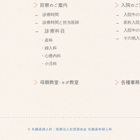
診察のご案内
入院のご
→ 診療時間
→ 入院中の
→ 診療時間と担当医師
→ 産科入院
→ 入院中の
→ 診療科目
→ その他入
・産科
・婦人科
・心療内科
・小児科
母親教室・ヨガ教室
各種事務
©
札幌産婦人科 | 医療法人社団朋佑会 札幌産科婦人科