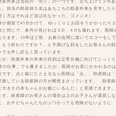
助産外来は当院の「売り」の一つです。立ち上げて２年
た。担当の助産師５名はあちこちの助産外来を見学した
聞く方はそれほど涙は出なかった、ゴメンネ）。
師が個室で45分かけて、ゆっくりとお話をうかがったり
物と同じで、条件が良ければ３D、４Dも撮れます。医師
あります。10年ほど前、お産の合間に急いでエコーをし
、もう終わりですか？」と不満げな顔をしたお母さんの
今でも申し訳なく思っています。
たが、助産外来の本来の目的は正常分娩に向けてじっく
医者の仕事」でも書きましたが、医師がお産にかかわるの
状です。点と線にたとえるなら医師は「点」、助産師は
把握している助産師の方が断然まさっています。 助産
な大きさの赤ちゃんがお腹にいるんだ」と実感できます
ます。経産婦のお母さんの場合は上のお子さんが退屈し
た、おチビちゃんたちがぶつかっても危険がないように