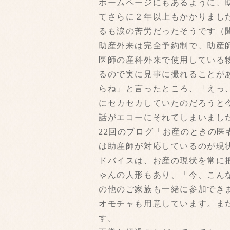
ホームページにもあるように、
てさらに２年以上もかかりまし
るも涙の苦労だったそうです（
助産外来は完全予約制で、助産
医師の産科外来で使用している
るので実に見事に撮れることが
らね」と言ったところ、「えっ
にセカセカしていたのだろうと
話がエコーにそれてしまいまし
22回のブログ「お産のときの
は助産師が対応しているのが現
ドバイスは、お産の現状を常に
ゃんの人形もあり、「今、こん
の他のご家族も一緒に参加でき
オモチャも用意しています。ま
す。