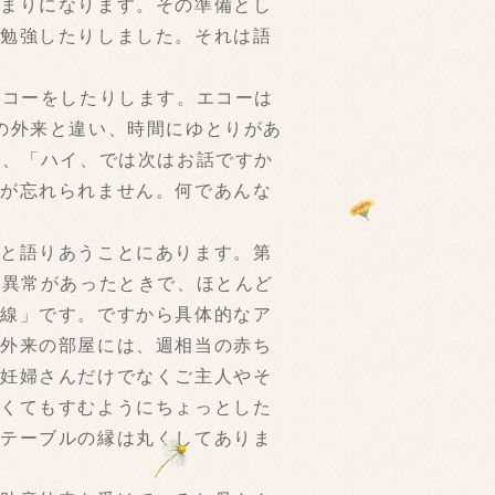
あまりになります。その準備とし
り勉強したりしました。それは語
エコーをしたりします。エコーは
の外来と違い、時間にゆとりがあ
て、「ハイ、では次はお話ですか
顔が忘れられません。何であんな
りと語りあうことにあります。第
は異常があったときで、ほとんど
「線」です。ですから具体的なア
師外来の部屋には、週相当の赤ち
。妊婦さんだけでなくご主人やそ
なくてもすむようにちょっとした
、テーブルの縁は丸くしてありま