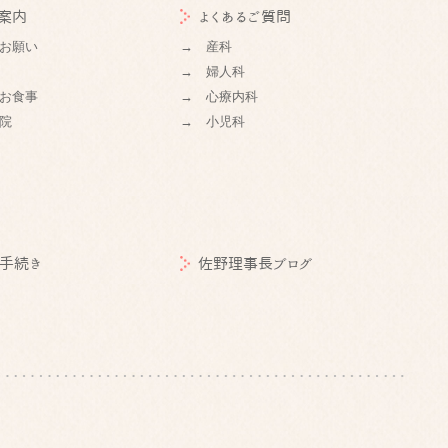
案内
よくあるご質問
お願い
→ 産科
→ 婦人科
お食事
→ 心療内科
院
→ 小児科
手続き
佐野理事長ブログ