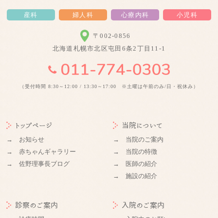
産科
婦人科
心療内科
小児科
〒002-0856
北海道札幌市北区屯田6条2丁目11-1
（受付時間 8:30～12:00 / 13:30～17:00 ※土曜は午前のみ/日・祝休み）
トップページ
当院について
→ お知らせ
→ 当院のご案内
→ 赤ちゃんギャラリー
→ 当院の特徴
→ 佐野理事長ブログ
→ 医師の紹介
→ 施設の紹介
診察のご案内
入院のご案内