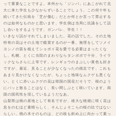
って重要なことですよ。本州から「ジンパ」にあこがれて北
大に来た学生も少なからずいることでしょう。この何十年も
続いてきた伝統を「芝が傷む」だとか何とか言って禁止する
のは如何なものかと思います。学生側は当局に抗議をして話
し合いをするようです。ガンバレ、学生！！
いきなり話がそれてしまいました。花の話でした。その土地
特有の花はその土地で鑑賞するのが一番。無理をしてソメイ
ヨシノの苗を植えてショボイ花を愛でる必要はまったくな
し。札幌、とくに当院のまわりならタンポポで十分、ライラ
ックならさらに上等です。レンギョウのまぶしい黄色も好き
ですが、最近、見ることが少なくなったの残念です。これも
あまり見かけなくなったが、ちょっと地味なムクゲも悪くな
い。とくに赤いムクゲの花は韓国の国花だそうで、桜のよう
にパッと散ることはなく、長い間しぶとく咲いています。両
国の国民性を現しているようだなあ。
山梨県は桃の産地として有名ですが、雄大な桃畑に咲く花は
息をのむほど素晴らしく、そんじょそこらの桜の比ではない
らしい。桃の木そのものは、どの枝も斜め上に向かって素っ