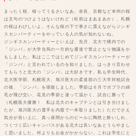
まったく桜、桜ってうるさいなあ。奈良、京都など本州の桜
は文句のつけようはないけれど（松前はまあまあか）、札幌
の桜はわびしいよ。そんな桜の下で寒さに震えながらジンギ
スカンパーティーをやっている人の気が知れないね。
ジンギスカンパーティーといえば、先月、北大で構内での
「ジンパ」が大学当局の一方的な通達で禁止となり物議をか
もしました。私はここではじめてジンギスカンパーティーが
「ジンパ」と言われているのを知りました。はっきり言わせ
てもらうと北大の「ジンパ」は大好きです。私も学生時代、
北大医学部、札幌医大、旭川医大の柔道部の三大学対校試合
の後、「ジンパ」を堪能しました。季節は６月でポプラの綿
毛が飛び交い、花見の季節と違って温かく、試合に勝って
（札幌医大優勝！ 私は北大のキャプテンとは引き分けまし
たが、旭川医大の選手を内股で一本取りました）ただでさえ
気分が良い上に、真っ昼間からのビールに陶然と酔いしれ、
つくづく広いキャンパスがある北大は良いなあとうらやまし
く思いました。何よりもお金がかからない。これは学生にと