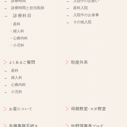
→ 診療時間
→ 入院中のお願い
→ 診療時間と担当医師
→ 産科入院
→ 入院中のお食事
→ 診療科目
→ その他入院
・産科
・婦人科
・心療内科
・小児科
よくあるご質問
助産外来
→ 産科
→ 婦人科
→ 心療内科
→ 小児科
お産について
母親教室・ヨガ教室
各種事務手続き
佐野理事長ブログ