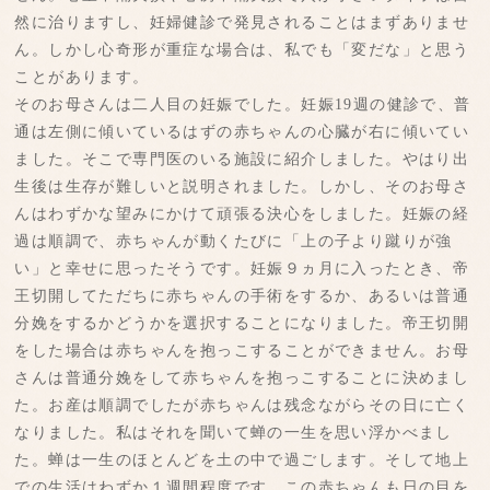
然に治りますし、妊婦健診で発見されることはまずありませ
ん。しかし心奇形が重症な場合は、私でも「変だな」と思う
ことがあります。
そのお母さんは二人目の妊娠でした。妊娠19週の健診で、普
通は左側に傾いているはずの赤ちゃんの心臓が右に傾いてい
ました。そこで専門医のいる施設に紹介しました。やはり出
生後は生存が難しいと説明されました。しかし、そのお母さ
んはわずかな望みにかけて頑張る決心をしました。妊娠の経
過は順調で、赤ちゃんが動くたびに「上の子より蹴りが強
い」と幸せに思ったそうです。妊娠９ヵ月に入ったとき、帝
王切開してただちに赤ちゃんの手術をするか、あるいは普通
分娩をするかどうかを選択することになりました。帝王切開
をした場合は赤ちゃんを抱っこすることができません。お母
さんは普通分娩をして赤ちゃんを抱っこすることに決めまし
た。お産は順調でしたが赤ちゃんは残念ながらその日に亡く
なりました。私はそれを聞いて蝉の一生を思い浮かべまし
た。蝉は一生のほとんどを土の中で過ごします。そして地上
での生活はわずか１週間程度です。この赤ちゃんも日の目を