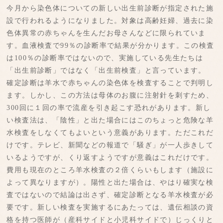
今月から染色体についての新しい出生前診断が指定された施
設で行われるようになりました。対象は高齢妊婦、過去に染
色体異常の赤ちゃんを生んだお母さんなどに限られていま
す。血液検査で99％の診断率で結果が分かります。この検査
は100％の診断率ではないので、実施している先生たちは
「出生前診断」ではなく「出生前検査」と言っています。
確定診断は羊水で赤ちゃんの染色体を検査することで判明し
ます。しかし、この方法は母体のお腹に注射針を刺すため、
300回に１回の率で流産を引き起こす恐れがあります。新し
い検査法は、「陰性」と出た場合にはこのちょっと危険な羊
水検査をしなくてもよいという意義があります。ただこれだ
けです。テレビ、新聞などの報道で「騒ぎ」が一人歩きして
いるようですが、くり返すようですが意義はこれだけです。
費用も現在のところ羊水検査の２倍くらいもします（施設に
よって異なりますが）。陽性と出た場合は、やはり確実な検
査ではないので結論は出さず、確定診断となる羊水検査が必
要です。新しい検査を実施するにあたっては、遺伝相談の資
格を持つ医師が（産科サイドと小児科サイドで）じっくりと