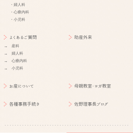
・婦人科
・心療内科
・小児科
よくあるご質問
助産外来
→ 産科
→ 婦人科
→ 心療内科
→ 小児科
お産について
母親教室・ヨガ教室
各種事務手続き
佐野理事長ブログ