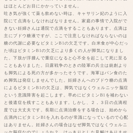
はほとんどお目にかかっていません。
吐き気が強くて薬も飲めない時は、キャサリン妃のように入
院にて点滴をしなければなりません。家庭の事情で入院がで
きない妊婦さんは通院で点滴をすることもあります。点滴は
主にブドウ糖液ですが、ここで注意しなければならないのは
糖の代謝に必要なビタミンB1の欠乏です。白米食が中心だっ
た頃はビタミンB1の欠乏により多くの人が脚気になりまし
た。下肢が浮腫んで重症になると心不全を起こして死に至る
こともありました。日露戦争のときの陸軍の兵士は銃創より
も脚気による死の方が多かったそうです。海軍はパン食のた
め脚気は発症しませんでした。妊婦さんへのブドウ糖の点滴
によるビタミンB1の欠乏は、脚気ではなくウェルニッケ脳症
という意識障害を起こします。早めにビタミンB1を補わない
と後遺症を残すこともあります。しかし、２，３日の点滴程
度では大丈夫です。長期に点滴治療をする場合は、始めから
点滴内にビタミンB1を入れるのが常識になっているので心配
はありません。妊婦さんの場合はなぜ脚気ではなくウェルニ
ッケ脳症なのでしょうか？ はっきりとした見解はありませ