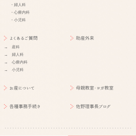
・婦人科
・心療内科
・小児科
よくあるご質問
助産外来
→ 産科
→ 婦人科
→ 心療内科
→ 小児科
お産について
母親教室・ヨガ教室
各種事務手続き
佐野理事長ブログ