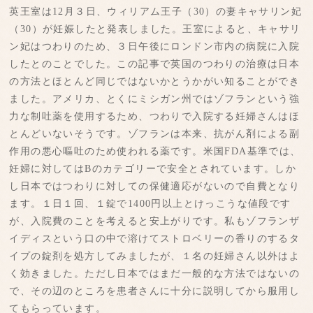
英王室は12月３日、ウィリアム王子（30）の妻キャサリン妃
（30）が妊娠したと発表しました。王室によると、キャサリ
ン妃はつわりのため、３日午後にロンドン市内の病院に入院
したとのことでした。この記事で英国のつわりの治療は日本
の方法とほとんど同じではないかとうかがい知ることができ
ました。アメリカ、とくにミシガン州ではゾフランという強
力な制吐薬を使用するため、つわりで入院する妊婦さんはほ
とんどいないそうです。ゾフランは本来、抗がん剤による副
作用の悪心嘔吐のため使われる薬です。米国FDA基準では、
妊婦に対してはBのカテゴリーで安全とされています。しか
し日本ではつわりに対しての保健適応がないので自費となり
ます。１日１回、１錠で1400円以上とけっこうな値段です
が、入院費のことを考えると安上がりです。私もゾフランザ
イディスという口の中で溶けてストロベリーの香りのするタ
イプの錠剤を処方してみましたが、１名の妊婦さん以外はよ
く効きました。ただし日本ではまだ一般的な方法ではないの
で、その辺のところを患者さんに十分に説明してから服用し
てもらっています。