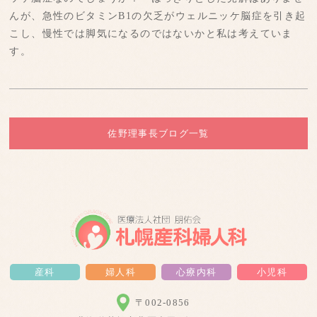
んが、急性のビタミンB1の欠乏がウェルニッケ脳症を引き起
こし、慢性では脚気になるのではないかと私は考えていま
す。
佐野理事長ブログ一覧
産科
婦人科
心療内科
小児科
〒002-0856