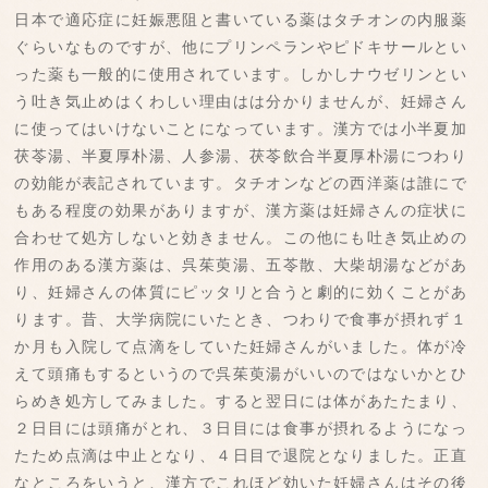
日本で適応症に妊娠悪阻と書いている薬はタチオンの内服薬
ぐらいなものですが、他にプリンペランやピドキサールとい
った薬も一般的に使用されています。しかしナウゼリンとい
う吐き気止めはくわしい理由はは分かりませんが、妊婦さん
に使ってはいけないことになっています。漢方では小半夏加
茯苓湯、半夏厚朴湯、人参湯、茯苓飲合半夏厚朴湯につわり
の効能が表記されています。タチオンなどの西洋薬は誰にで
もある程度の効果がありますが、漢方薬は妊婦さんの症状に
合わせて処方しないと効きません。この他にも吐き気止めの
作用のある漢方薬は、呉茱萸湯、五苓散、大柴胡湯などがあ
り、妊婦さんの体質にピッタリと合うと劇的に効くことがあ
ります。昔、大学病院にいたとき、つわりで食事が摂れず１
か月も入院して点滴をしていた妊婦さんがいました。体が冷
えて頭痛もするというので呉茱萸湯がいいのではないかとひ
らめき処方してみました。すると翌日には体があたたまり、
２日目には頭痛がとれ、３日目には食事が摂れるようになっ
たため点滴は中止となり、４日目で退院となりました。正直
なところをいうと、漢方でこれほど効いた妊婦さんはその後