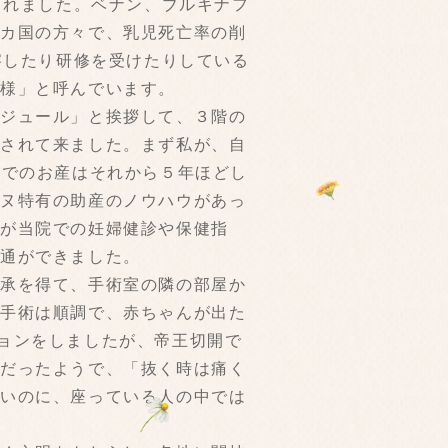
られました。ベナン、ブルキナフ
７カ国の方々で、乳児死亡率の削
察したり研修を受けたりしている
様」と呼んでいます。
ンジュール」と挨拶して、３階の
行されて来ました。まず私が、自
設でのお産はそれから５年ほどし
イヌ特有の助産のノウハウがあっ
長が当院での妊婦健診や保健指
疎通ができました。
了承を得て、手術室の隣の部屋か
り手術は順調で、赤ちゃんが出た
ョンをしましたが、帝王切開で
きだったようで、「抜く時は痛く
高いのに、座っている人の中では