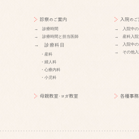
診察のご案内
入院のご
→ 診療時間
→ 入院中の
→ 診療時間と担当医師
→ 産科入院
→ 入院中の
→ 診療科目
→ その他入
・産科
・婦人科
・心療内科
・小児科
母親教室・ヨガ教室
各種事務