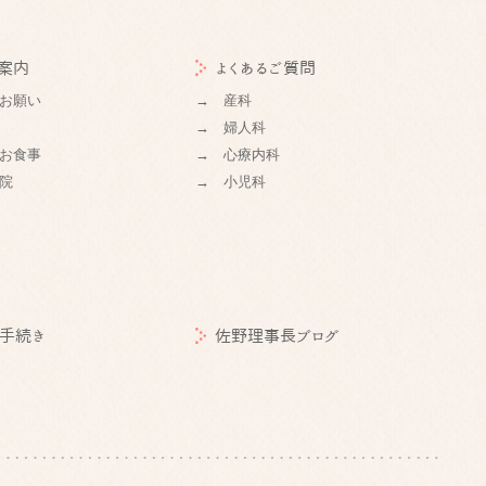
案内
よくあるご質問
お願い
→ 産科
→ 婦人科
お食事
→ 心療内科
院
→ 小児科
手続き
佐野理事長ブログ