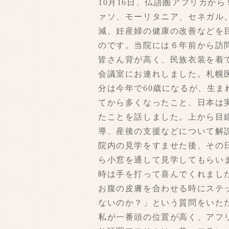
10月16日、仏語圏アフリカか
ァソ、モーリタニア、セネガル
減、妊産婦の健康の改善などを目
のです。当院には６年前から訪
皆さん背が高く、民族衣装を着
会議室にお連れしました。札幌
分は今年で60歳になるが、生
てから多くなったこと、日本は
たことを話しました。上から目
導、産後の支援などについて解
院内の見学をすませた後、その
ら小窓を通して見学してもらい
時は手を打って喜んでくれまし
お腹の皮膚を合わせる時にステ
ないのか？」という質問をいた
私が一番頭の位置が高く、アフ