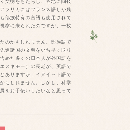
なく文明をもたらし、各地に闘技
圏アフリカにはフランス語しか残
にも部族特有の言語も使用されて
が視察に来られたのですが、一枚
ったのかもしれません。部族語で
が先進諸国の文明をいち早く取り
を含めた多くの日本人が外国語を
（エスキモー）の長老が、英語で
などありますが、イヌイット語で
るかもしれません。しかし、科学
発展をお手伝いしたいなと思って