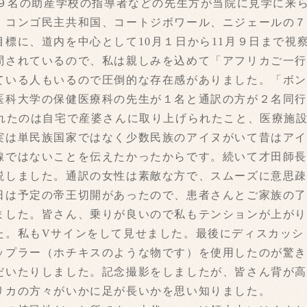
ら９名の助産学校の指導者などの先生方が当院に見学に来
、コンゴ民主共和国、コートジボワール、ニジェールの
標に、道内を中心として10月１日から11月９日まで視
問されているので、私は親しみを込めて「アフリカご一行
ている人もいるので圧倒的な存在感がありました。「ボ
医科大学の保健医療科の先生が１名と通訳の方が２名同
まれたのは自宅で産婆さんに取り上げられたこと、医療施
実は単民族国家ではなく少数民族のアイヌがいて昔はア
線ではないことを伝えたかったからです。続いて才田師
説しました。通訳の女性は素敵な方で、スムーズに意思
日は予定の帝王切開があったので、患者さんとご家族の
ました。皆さん、乗りが良いので私もテンションが上が
た。私もVサインをして見せました。最後にディスカッシ
ップラー（ホチキスのような物です）を使用したのが驚
だいたりしました。記念撮影をしましたが、皆さん背が
リカの方々がいかに足が長いかを思い知りました。