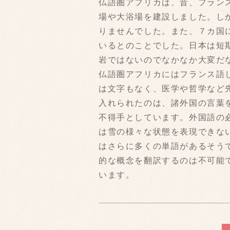
仏語圏アフリカは、昔、フラン
場や大浴場を建設しました。し
りませんでした。また、７カ国
いるとのことでした。日本は短
岩ではないのでなかなか大変だ
仏語圏アフリカにはフランス語
は文字もなく、医学や哲学など
入れられたのは、諸外国の言葉
不得手としています。外国語の
は雪の様々な状態を表現できな
はさらに多くの単語があるそう
的な概念を翻訳するのは不可能
います。