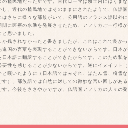
スの植民地だった所です。古代ローマは領土内にはくま
かし、近代の植民地ではそのままにされたようで、仏語
にはさらに様々な部族がいて、公用語のフランス語以外
期間に医療の水準を発展させたため、アフリカご一行様
なと思いました。
しか残されなかったと書きましたが、これはこれで良か
先進国の言葉を表現することができないからです。日本
を日本語に翻訳することができたからです。このため私
必要性を感じることが少ないからです。逆にイヌイット
いと嘆いたように（日本語ではみぞれ、ぼたん雪、粉雪
です）、部族語では自然に対しての微妙な言い回しがあ
です。今後もささやかですが、仏語圏アフリカの人々の