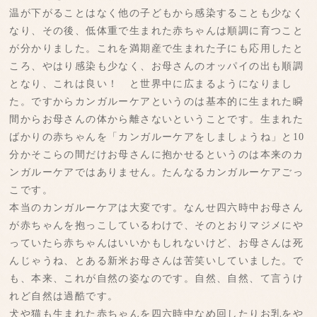
温が下がることはなく他の子どもから感染することも少なく
なり、その後、低体重で生まれた赤ちゃんは順調に育つこと
が分かりました。これを満期産で生まれた子にも応用したと
ころ、やはり感染も少なく、お母さんのオッパイの出も順調
となり、これは良い！ と世界中に広まるようになりまし
た。ですからカンガルーケアというのは基本的に生まれた瞬
間からお母さんの体から離さないということです。生まれた
ばかりの赤ちゃんを「カンガルーケアをしましょうね」と10
分かそこらの間だけお母さんに抱かせるというのは本来のカ
ンガルーケアではありません。たんなるカンガルーケアごっ
こです。
本当のカンガルーケアは大変です。なんせ四六時中お母さん
が赤ちゃんを抱っこしているわけで、そのとおりマジメにや
っていたら赤ちゃんはいいかもしれないけど、お母さんは死
んじゃうね、とある新米お母さんは苦笑いしていました。で
も、本来、これが自然の姿なのです。自然、自然、て言うけ
れど自然は過酷です。
犬や猫も生まれた赤ちゃんを四六時中なめ回したりお乳をや