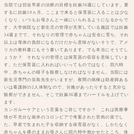
当院では切迫早産の治療の目標を妊娠36週にしています。要
するに妊娠10ヵ月。ここまで来ると保育器に入ることは少な
くなり、いつもお母さんと一緒にいられるようになるからで
す。大学病院など新生児の管理が充実している施設では妊娠
34週までで、それなりの管理で赤ちゃんは安全に育ち、それ
以上は母体の負担になるだけだから意味がないそうで、アメ
リカの教科書にもそう書いてあります。でも本当にそうでし
ょうか？ それなりの管理とは保育器の収容を意味していま
す。ただ保育器に入れればいいってものではなく、四六時
中、赤ちゃんの様子を観察しなければなりません。当院には
新生児専門の笹島先生がいますが、夜間の病棟は助産師ある
いは看護師の2人体制なので、分娩があったりすると充分な
観察ができません。そこで妊娠36週までハードルを上げてい
ます。
カンガルーケアという言葉をご存じですか？ これは医療事
情が不充分な南米のコロンビアで考案された苦肉の策でし
た。早産で生まれた子を収納する保育器がなく、しかたなく
赤ちゃんを裸のままお母さんに四六時中抱かせたところ、体