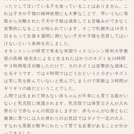
ったりして泣いている子を放っていることはありません。こ
れは子犬や子猫の精神状態にも大事なことで、早いうちに母
親から分離された子犬や子猫は成長しても甘噛みができなく
攻撃的になることが知られています。そこで札幌市は10月１
日をもって生後８週間に満たない子犬や子猫を売買してはい
けないという条例を出しました。
オキシトシンの研究で有名な米国ウィスコンシン医科大学教
授の高橋 徳先生によると生まれたばかりのネズミを24時間
中３時間母児分離しただけで、そのネズミは攻撃的な成体に
なるそうです。では４時間ではどうかというと小さいネズミ
は常に乳を飲んでいないと死んでしまうので実験は３時間が
ギリギリの線だということでした。
人間では生まれて間もない赤ちゃんが不幸にも育てる親がい
ないと乳児院に保護されます。乳児院では保育士さんが入れ
替わりで赤ちゃんの世話をしますが、赤ちゃんが心身ともに
健康に育つには入れ替わりのお世話ではダメで一定の大人、
すなわち里親が数年にわたって育てる必要があることが分か
ってきました。