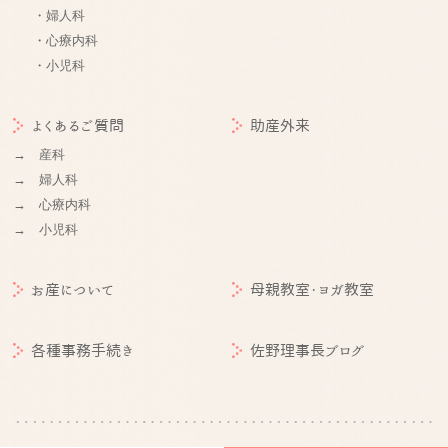
・婦人科
・心療内科
・小児科
よくあるご質問
助産外来
→ 産科
→ 婦人科
→ 心療内科
→ 小児科
お産について
母親教室・ヨガ教室
各種事務手続き
佐野理事長ブログ