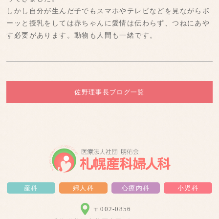
しかし自分が生んだ子でもスマホやテレビなどを見ながらボ
ーッと授乳をしては赤ちゃんに愛情は伝わらず、つねにあや
す必要があります。動物も人間も一緒です。
佐野理事長ブログ一覧
産科
婦人科
心療内科
小児科
〒002-0856