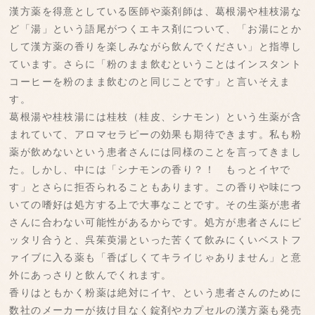
漢方薬を得意としている医師や薬剤師は、葛根湯や桂枝湯な
ど「湯」という語尾がつくエキス剤について、「お湯にとか
して漢方薬の香りを楽しみながら飲んでください」と指導し
ています。さらに「粉のまま飲むということはインスタント
コーヒーを粉のまま飲むのと同じことです」と言いそえま
す。
葛根湯や桂枝湯には桂枝（桂皮、シナモン）という生薬が含
まれていて、アロマセラピーの効果も期待できます。私も粉
薬が飲めないという患者さんには同様のことを言ってきまし
た。しかし、中には「シナモンの香り？！ もっとイヤで
す」とさらに拒否られることもあります。この香りや味につ
いての嗜好は処方する上で大事なことです。その生薬が患者
さんに合わない可能性があるからです。処方が患者さんにピ
ッタリ合うと、呉茱萸湯といった苦くて飲みにくいベストフ
ァイブに入る薬も「香ばしくてキライじゃありません」と意
外にあっさりと飲んでくれます。
香りはともかく粉薬は絶対にイヤ、という患者さんのために
数社のメーカーが抜け目なく錠剤やカプセルの漢方薬も発売