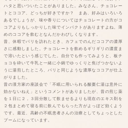
ハタと思いついたことがありました。みなさん、チョコレー
トとココア、どっちが好きですか？ まあ、好みはいろいろ
あるでしょうが、味や香りについてはチョコレートの方がコ
コアよりもしっかりした味でインパクトがありますよね。薄
めのココアを飲むとなんだかわびしくなります。
昔、休暇でパリを訪れたとき、カフェでのんだココアの濃厚
さに感動しました。チョコレートを飲めるギリギリの濃度ま
で溶いたという感じでした。自分でも作ってみようと、板チ
ョコを砕いて牛乳と一緒に小鍋でゆっくりと焦げつかないよ
うに湯煎したところ、パリと同じような濃厚なココアが仕上
がりました。
昔の漢方家の座談会で「不眠に用いられる酸棗仁湯は意外に
効かないねえ」というコメントがありましたが、昔の煎じ薬
を１日に２，３回分散して飲ませるよりも現在のエキス剤を
２包まとめて寝る前に飲んでもらった方がよっぽど効くよう
です。最近、高齢の不眠患者さんの治療としてちょっとした
ブームになっています。