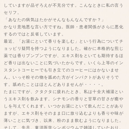
していますが品ぞろえが不充分です。こんなときに私の言う
セリフ。
「あなたの病気はたかがそんなもんなんですか？」
かなり意地悪な言い方ですね。医師・患者関係がさらに悪化
するのではと反省しています。
最近、「お湯にといて香りを楽しむ」という行為についてチ
ョッピリ疑問を持つようになりました。確かに本格的な煎じ
薬では香りプンプンですが、エキス剤をといても期待するほ
ど香りは出ないことに気づいたからです。いくら上等のイン
スタントコーヒーでも引き立てのコーヒーにはかないませ
ん。いっそ粉その物を舐めた方がインパクトがありそうで
す。舐めたことはほとんどありませんが・・・・。
たまにですが、クタクタに疲れたとき、私は十全大補湯とい
うエキス剤を飲みます。シナモンの香りと甘草の甘さが癒や
しを与えてくれます。いつかお湯にといて飲んだことがあり
ますが、エキス剤をそのまま口に放り込むよりも香りや味が
薄いことに気づき、以来、粉のまま飲むようになりました。
そして、先月、東洋医学シンポジウムで雑談していたおり、