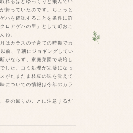
で取れるほどゆっくりと飛んでい
けが舞っていたのです。ちょっと
アゲハを確認することを条件に許
「クロアゲハの里」として町おこ
せんね。
６月はカラスの子育ての時期でカ
。以前、早朝にジョギングしてい
油断がならず、家庭菜園で栽培し
かでした。ゴミ処理が完璧になっ
ラスがたまたま枝豆の味を覚えて
の味についての情報は今年のカラ
が、身の回りのことに注意するだ