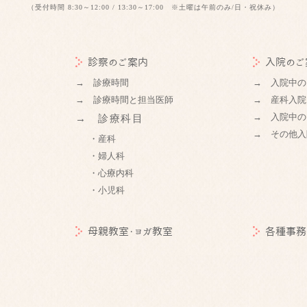
（受付時間 8:30～12:00 / 13:30～17:00 ※土曜は午前のみ/日・祝休み）
診察のご案内
入院のご
→ 診療時間
→ 入院中の
→ 診療時間と担当医師
→ 産科入院
→ 入院中の
→ 診療科目
→ その他入
・産科
・婦人科
・心療内科
・小児科
母親教室・ヨガ教室
各種事務