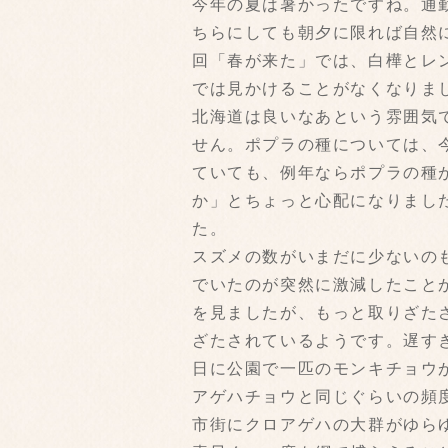
今年の夏は暑かったですね。通
ちらにしても朝夕に限れば自然
回「春が来た」では、白樺とレ
では見かけることがなくなりま
北海道は良いなあという雰囲気
せん。ポプラの種については、
ていても、例年ならポプラの種
か」とちょっと心配になりまし
た。
スズメの数がいまだに少ないの
でいたのが突然に激減したこと
を見ましたが、もっと取りざたさ
ざたされているようです。遅す
日に公園で一匹のモンキチョウ
アゲハチョウと同じぐらいの頻
市街にクロアゲハの大群がゆら