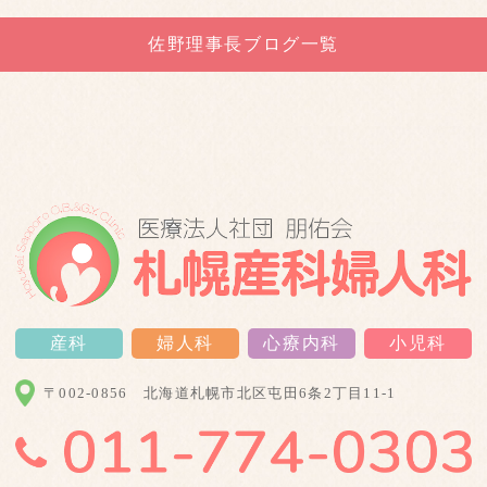
佐野理事長ブログ一覧
産科
婦人科
心療内科
小児科
〒002-0856
北海道札幌市北区屯田6条2丁目11-1