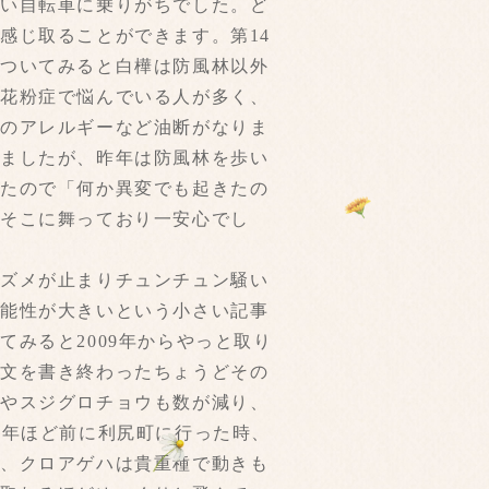
つい自転車に乗りがちでした。ど
感じ取ることができます。第14
がついてみると白樺は防風林以外
の花粉症で悩んでいる人が多く、
種のアレルギーなど油断がなりま
いましたが、昨年は防風林を歩い
ったので「何か異変でも起きたの
こそこに舞っており一安心でし
スズメが止まりチュンチュン騒い
可能性が大きいという小さい記事
みると2009年からやっと取り
の文を書き終わったちょうどその
ウやスジグロチョウも数が減り、
0年ほど前に利尻町に行った時、
は、クロアゲハは貴重種で動きも