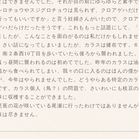
とはできませんでした。それが目の前にゆらゆらと素手
シロチョウやスジグロチョウは見られず、クロアゲハだ
行ってもいいですか」と言う妊婦さんがいたので、クロ
ゲハだらけだったそうです。これももっと話題にして、
ましたが、こんなことを面白がるのは私だけかもしれま
くさい話になってしまいましたが、カラスは健在です。
、南２条西10丁目を歩いていたら後ろから襲われました
真っ昼間に襲われるのは初めてでした。昨年のカラスは
端から食べられてしまい、我々の口に入るのはほんの僅
が、今年はやられませんでした。どうやらある特定のカ
です。カラス個人（鳥？）の問題で、さいわいにも枝豆
事に収穫することができました。
芭蕉の花が咲いている尾瀬に行ったわけではありません
味は尽きません。