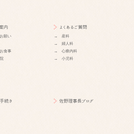
案内
よくあるご質問
お願い
→ 産科
→ 婦人科
お食事
→ 心療内科
院
→ 小児科
手続き
佐野理事長ブログ