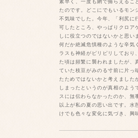
素早く、一度も網で捕らえるこ
たのです。どこにでもいるモン
不気味でした。今年、「利尻に
可したところ、やっぱりクロア
しに役立つのではないかと思い
何だか絶滅危惧種のような辛気
ラスも神経がピリピリしており
た頃は頻繁に襲われましたが、
ていた枝豆がみのる寸前に片っ
たためではないかと考えました
しまったというのが真相のよう
スには伝わらなかったのか、無
以上が私の夏の思い出です。水
けでも色々な変化に気づき、興