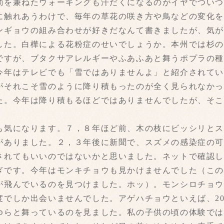
勤を兼ねたウォーキングも汗だくになるのがイヤでつい
に触れあうわけで、毎年の草花の咲き方や鳥などの変化を
ンギョウの組み合わせが好きだなんて書きましたが、気
した。白樺による花粉症のせいでしょうか。本州では杉
ですが、ブタクサアレルギーやふあふあと舞うポプラの
今年はテレビでも「雪ではありませんよ」と紹介されて
がそれこそ雪のように降り積もったのが全く見られなか
た。今年は降り積もるほどではありませんでしたが、そ
も気になります。７，８年ほど前、木の枝にビッシリと
がありました。２，３年後に新聞で、スズメの感染症の
れてもいいのではないかと思いました。ネットで確認して
ぎです。今年はモンキチョウも見かけませんでした（こ
が飛んでいるのを見つけました。ホッ）。モンシロチョ
度でしか出会いませんでした。アゲハチョウといえば、2
ゆらと舞っているのを見ました。私の子供の頃の体験で