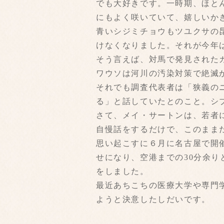
でも大好きです。一時期、ほと
にもよく咲いていて、嬉しいか
青いシジミチョウもツユクサの
けなくなりました。それが今年
そう言えば、対馬で発見された
ワウソは河川の汚染対策で絶滅
それでも調査代表者は「狭義の
る」と話していたとのこと。シ
さて、メイ・サートンは、若者
自慢話をするだけで、このまま
思い起こすに６月に名古屋で開
せになり、空港までの30分余
をしました。
最近あちこちの医療大学や専門
ようと決意したしだいです。