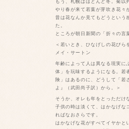
もう、札幌はほとんど冬。菊以
やり春が来て若葉が芽吹き花々
昔は花なんか見てもどうという
た。
ところが朝日新聞の「折々の言葉」
＜若いとき、ひなげしの花びら
メイ・サートン
年齢によって人は異なる現実に
体」を玩味するようになる。若
険」はあるのに、どうして「若
よ』（武田尚子訳）から。＞
そうか、オレも年をとっただけ
子供の時は淡くて、はかなげな
ればなおさらです。
はかなげな花がすべてイヤかと