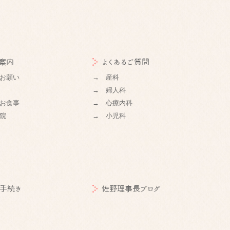
案内
よくあるご質問
お願い
→ 産科
→ 婦人科
お食事
→ 心療内科
院
→ 小児科
手続き
佐野理事長ブログ