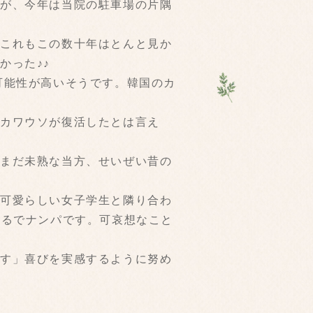
たが、今年は当院の駐車場の片隅
、これもこの数十年はとんと見か
かった♪♪
可能性が高いそうです。韓国のカ
にカワウソが復活したとは言え
はまだ未熟な当方、せいぜい昔の
の可愛らしい女子学生と隣り合わ
まるでナンパです。可哀想なこと
貸す」喜びを実感するように努め