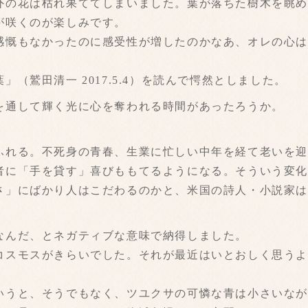
外の花は枯れ果ててしまいました。葉が落ちた樹木を眺
が咲くのが楽しみです。
感慨もなかったのに感受性が増したのかなあ、オレの心
（鷲田清一 2017.5.4）を読んで愕然としました。
を通して輝く光に心を奪われる時間があったろうか。
ふれる。不死身の青春、生業に忙しい中年を経て老いを
者に「手を貸す」喜びももてるようになる。そういう変
さ」にばかり人はこだわるのかと、米国の詩人・小説家
なんだ、とネガティブな意味で納得しました。
コスモスがきらいでした。それが最近はいとおしく思う
いうと、そうでもなく、ツユクサの可憐な青は小さいな