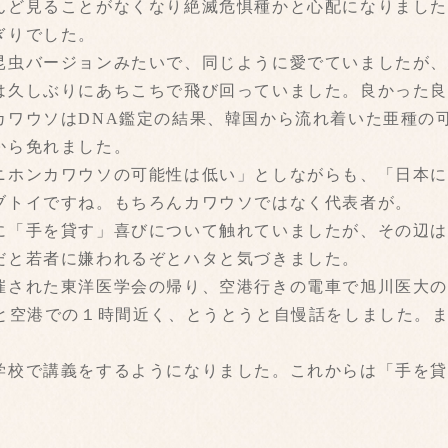
んど見ることがなくなり絶滅危惧種かと心配になりまし
ぎりでした。
昆虫バージョンみたいで、同じように愛でていましたが
は久しぶりにあちこちで飛び回っていました。良かった良
カワウソはDNA鑑定の結果、韓国から流れ着いた亜種の
から免れました。
ニホンカワウソの可能性は低い」としながらも、「日本
ブトイですね。もちろんカワウソではなく代表者が。
に「手を貸す」喜びについて触れていましたが、その辺
だと若者に嫌われるぞとハタと気づきました。
催された東洋医学会の帰り、空港行きの電車で旭川医大
りと空港での１時間近く、とうとうと自慢話をしました。
学校で講義をするようになりました。これからは「手を