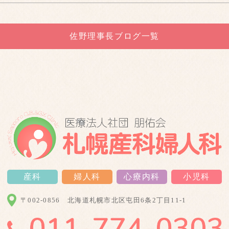
佐野理事長ブログ一覧
産科
婦人科
心療内科
小児科
〒002-0856
北海道札幌市北区屯田6条2丁目11-1