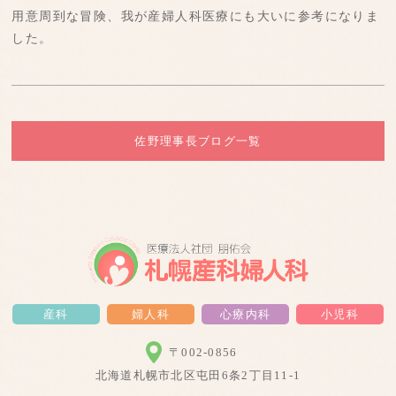
用意周到な冒険、我が産婦人科医療にも大いに参考になりま
した。
佐野理事長ブログ一覧
産科
婦人科
心療内科
小児科
〒002-0856
北海道札幌市北区屯田6条2丁目11-1