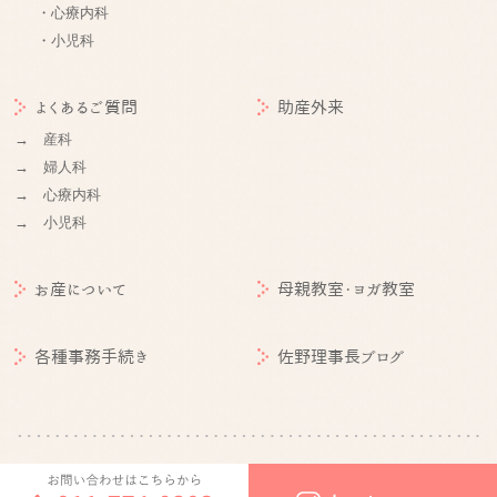
・心療内科
・小児科
よくあるご質問
助産外来
→ 産科
→ 婦人科
→ 心療内科
→ 小児科
お産について
母親教室・ヨガ教室
各種事務手続き
佐野理事長ブログ
©
札幌産婦人科 | 医療法人社団朋佑会 札幌産科婦人科