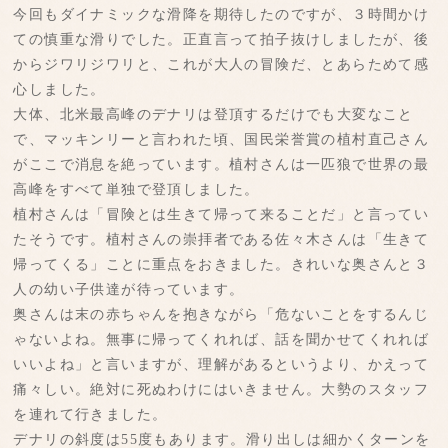
今回もダイナミックな滑降を期待したのですが、３時間かけ
ての慎重な滑りでした。正直言って拍子抜けしましたが、後
からジワリジワリと、これが大人の冒険だ、とあらためて感
心しました。
大体、北米最高峰のデナリは登頂するだけでも大変なこと
で、マッキンリーと言われた頃、国民栄誉賞の植村直己さん
がここで消息を絶っています。植村さんは一匹狼で世界の最
高峰をすべて単独で登頂しました。
植村さんは「冒険とは生きて帰って来ることだ」と言ってい
たそうです。植村さんの崇拝者である佐々木さんは「生きて
帰ってくる」ことに重点をおきました。きれいな奥さんと３
人の幼い子供達が待っています。
奥さんは末の赤ちゃんを抱きながら「危ないことをするんじ
ゃないよね。無事に帰ってくれれば、話を聞かせてくれれば
いいよね」と言いますが、理解があるというより、かえって
痛々しい。絶対に死ぬわけにはいきません。大勢のスタッフ
を連れて行きました。
デナリの斜度は55度もあります。滑り出しは細かくターンを