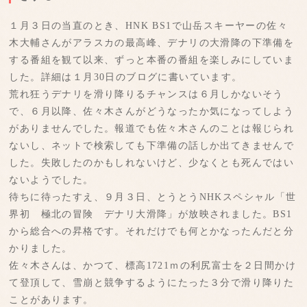
１月３日の当直のとき、HNK BS1で山岳スキーヤーの佐々
木大輔さんがアラスカの最高峰、デナリの大滑降の下準備を
する番組を観て以来、ずっと本番の番組を楽しみにしていま
した。詳細は１月30日のブログに書いています。
荒れ狂うデナリを滑り降りるチャンスは６月しかないそう
で、６月以降、佐々木さんがどうなったか気になってしよう
がありませんでした。報道でも佐々木さんのことは報じられ
ないし、ネットで検索しても下準備の話しか出てきませんで
した。失敗したのかもしれないけど、少なくとも死んではい
ないようでした。
待ちに待ったすえ、９月３日、とうとうNHKスペシャル「世
界初 極北の冒険 デナリ大滑降」が放映されました。BS1
から総合への昇格です。それだけでも何とかなったんだと分
かりました。
佐々木さんは、かつて、標高1721ｍの利尻富士を２日間かけ
て登頂して、雪崩と競争するようにたった３分で滑り降りた
ことがあります。