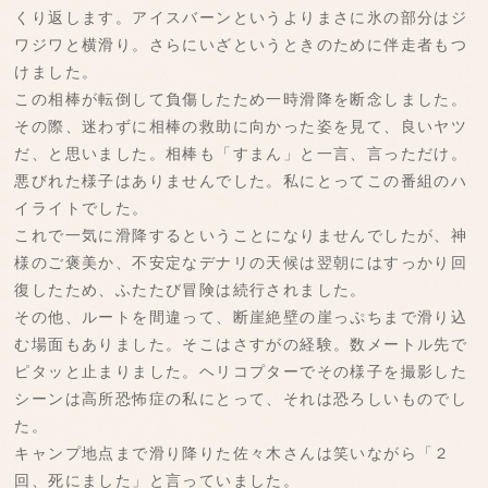
くり返します。アイスバーンというよりまさに氷の部分はジ
ワジワと横滑り。さらにいざというときのために伴走者もつ
けました。
この相棒が転倒して負傷したため一時滑降を断念しました。
その際、迷わずに相棒の救助に向かった姿を見て、良いヤツ
だ、と思いました。相棒も「すまん」と一言、言っただけ。
悪びれた様子はありませんでした。私にとってこの番組のハ
イライトでした。
これで一気に滑降するということになりませんでしたが、神
様のご褒美か、不安定なデナリの天候は翌朝にはすっかり回
復したため、ふたたび冒険は続行されました。
その他、ルートを間違って、断崖絶壁の崖っぷちまで滑り込
む場面もありました。そこはさすがの経験。数メートル先で
ピタッと止まりました。ヘリコプターでその様子を撮影した
シーンは高所恐怖症の私にとって、それは恐ろしいものでし
た。
キャンプ地点まで滑り降りた佐々木さんは笑いながら「２
回、死にました」と言っていました。