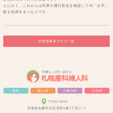
とにかく、これからは列車の運行状況を確認してJR「太平」
駅を利用するつもりです。
佐野理事長ブログ一覧
産科
婦人科
心療内科
小児科
〒002-0856
北海道札幌市北区屯田6条2丁目11-1