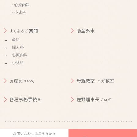
・心療内科
・小児科
よくあるご質問
助産外来
→ 産科
→ 婦人科
→ 心療内科
→ 小児科
お産について
母親教室・ヨガ教室
各種事務手続き
佐野理事長ブログ
©
札幌産婦人科 | 医療法人社団朋佑会 札幌産科婦人科