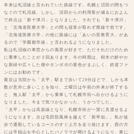
本来は札沼線と言われていた路線です。札幌と沼田の間をつ
なぐので札沼線。しかし、沼田からの利用客が減るにおよん
で終点は「新十津川」となりました。それでも「新十津川」
と「北海道医療大学」との間も採算が取れず廃線寸前です。
「北海道医療大学」の他に路線には「あいの里教育大」があ
るので「学園都市線」と言われるようになりました。
私は札沼線の車窓からの風景が好きで、ただそれだけのため
に乗車したことが２回あります。今の時期は、樹木の鮮やか
な新緑や広々した畑やタンポポの黄色がまぶしく、鉄道ファ
ンにはお勧めです。
最近は当院から「太平」駅まで歩いて20分ほどで、しかも本
数が意外に多いことを知り、土曜日は午前の外来が終了する
と、無人駅「太平」から乗車して札幌市街へ出かけるように
なりました。今まで気づかなかった、うかつでした。
「太平」からは高架線となり、札幌市街が一望に見渡せるよ
うになります。次は屯田防風林を越えて「新琴似」。私が徒
歩で通勤しているコースのすぐ上方を走り抜けます。西の方
には手稲山を中心としたパノラマが開けるようになり、東に