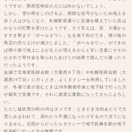
うですが、閉所恐怖症の人には向かないでしょう。
しかし、雪や雨をしのげる上、煩雑な信号がないため地上を
歩く人は少なくなり、札幌駅前通りに店舗を構えていた店は
かなりの打撃を受けたようです。そう言えば、昔、大通から
すすき野まで「ポールタウン」なる地下街ができ、狸小路の
商店の売り上げが減少しました。「ポールタウン」ができれ
ば狸小路で地上に上がる人が増えるからと甘い言葉にそその
かされて寄付金を取られたあげくの結果で踏んだり蹴ったり
だったようです。
会議で北海道医師会館（大通西６丁目）や札幌医師会館（大
通西19丁目）に行くとき、よくタクシーを利用していました
が、冬場で道が混むときはJR学園都市線と地下鉄で行った方
が確実で安価です。それに適度な運動になってさらによろし
い。
ただし猛吹雪の時のJRはダメです。ときどき当別あたりで大
雪にみまわれて、遅れたり不通になったりするので当てにな
りません。当院からだったらタクシーで地下鉄麻生駅か地下
鉄栄町に行った方が無難です。