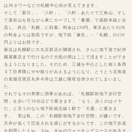
はJRタワーなどの札幌中心街が見えてきます。
そして「新川」、「八軒」。「八軒」あたりで三角山、そし
て藻岩山を見ながら東にカーブして「桑園」で函館本線と合
流し、終点「札幌」に到着。料金は230円。東京あたりのJR
の料金よりは割高ですが、地下鉄「麻生」－「札幌」の250
円よりはお得です。
最近は札幌駅に大丸百貨店が隣接され、さらに地下道で紀伊
國屋書店まで行けるので大抵の用はここで済ますことができ
るようになりました。そのため、三越を中心とした南１条西
３丁目界隈にやや陰りがみえるようになり、とうとう北海道
の老舗百貨店丸井今井は三越に吸収合併されてしまいまし
た。
それでもその界隈に用事があれば、「札幌駅前地下歩行空
間」を歩いて10分ほどで着きます。「もう、歩くのはイヤ
だ」と言うのなら地下鉄南北線１駅で「大通」に着きま
す。 実は私、この「札幌駅前地下歩行空間」が嫌いです。
天井が低くて圧迫される感じがするからです。この地下歩道
を利用した１㎞、３㎞、８㎞のウォーキングコースがあるそ