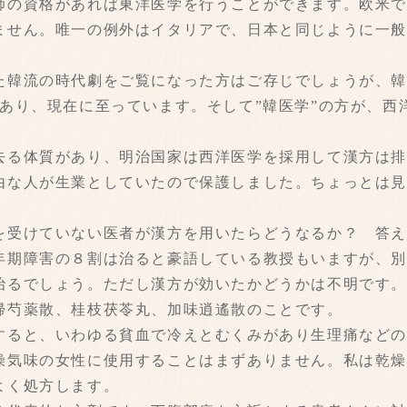
師の資格があれば東洋医学を行うことができます。欧米
ません。唯一の例外はイタリアで、日本と同じように一
た韓流の時代劇をご覧になった方はご存じでしょうが、韓
があり、現在に至っています。そして”韓医学”の方が、西
去る体質があり、明治国家は西洋医学を採用して漢方は
由な人が生業としていたので保護しました。ちょっとは
を受けていない医者が漢方を用いたらどうなるか？ 答
年期障害の８割は治ると豪語している教授もいますが、
治るでしょう。ただし漢方が効いたかどうかは不明です。
帰芍薬散、桂枝茯苓丸、加味逍遙散のことです。
すると、いわゆる貧血で冷えとむくみがあり生理痛など
燥気味の女性に使用することはまずありません。私は乾
よく処方します。