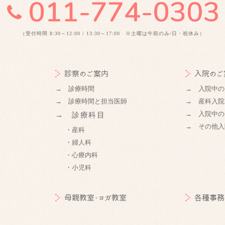
（受付時間 8:30～12:00 / 13:30～17:00 ※土曜は午前のみ/日・祝休み）
診察のご案内
入院のご
→ 診療時間
→ 入院中の
→ 診療時間と担当医師
→ 産科入院
→ 入院中の
→ 診療科目
→ その他入
・産科
・婦人科
・心療内科
・小児科
母親教室・ヨガ教室
各種事務