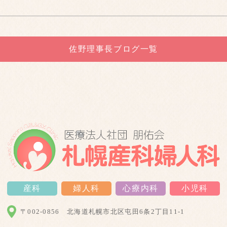
佐野理事長ブログ一覧
産科
婦人科
心療内科
小児科
〒002-0856
北海道札幌市北区屯田6条2丁目11-1