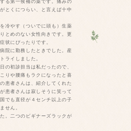
対する第一候補の薬です。痛みの
方がとくにつらい、と言えば十中
体を冷やす（ついでに頭も）生薬
とりとめのない女性向きです。更
な症状にぴったりです。
合病院に勤務したときでした。産
でトライしました。
の日の初診担当は私だったので、
肩こりや腰痛もラクになったと喜
この患者さんは、紹介してくれた
たが患者さんは寂しそうに笑って
中国でも直径が４センチ以上の子
れません。
した。二つのビギナーズラックが