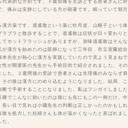
る代表的な方剤です。下腹部痛を主訴とする患者さんに
で、痛みは安静にしている方が顕著です。眠っていて朝
る漢方薬です。逍遙散という薬に牡丹皮、山梔子という
ブラブラと散歩することで、逍遙散は症状が日々変わり
してホットフラッシュがありますが、加味逍遙散はそん
私が漢方を始めたのは医師になって三年目、市立室蘭総
槇本先生が熱心に漢方を実践していたので見よう見まね
女性が開業医の先生から手術目的で紹介されました。そ
ました。２週間後の受診で患者さんは生理痛のみならず
、その後は漢方にのめり込むようになりました。結局、
判断で手術することになりました。私はフンガイしまし
筋腫でこんなに効いたのは後にも先にもこの一例だけ。
。長い目で見れば小國先生の判断は正しかったのかもし
薬散を処方した妊婦さんも体が温かくなったと喜ばれま
した。