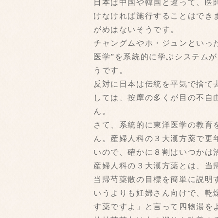
日本は中国や韓国と違って、医
けなければ施行することはでき
がめはないそうです。
チャングムやホ・ジュンといっ
医学”を系統的に学ぶシステム
うです。
反対に日本は伝統を平気で捨て
しては、按摩の多くが目の不自
ん。
さて、系統的に東洋医学の教育
ん。産婦人科の３大漢方薬で更
いので、確かに８割はいつかは
産婦人科の３大漢方薬とは、当
当帰芍薬散の目標を簡単に説明
いうよりも妊婦さん向けで、乾
す薬ですよ」と言って四物湯を