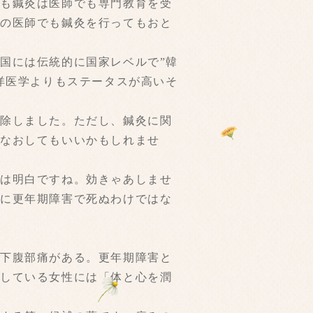
でも鍼灸は医師でも専門教育を受
般の医師でも鍼灸を行ってもおと
国には伝統的に国家レベルで”韓
洋医学よりもステータスが高いそ
排除しました。ただし、鍼灸に関
見なおしてもいいかもしれませ
えは明白ですね。効きゃあしませ
別に更年期障害で死ぬわけではな
の下腹部痛がある。更年期障害と
燥している女性には「体と心を潤