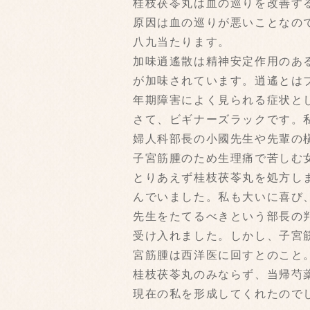
桂枝茯苓丸は血の巡りを改善す
原因は血の巡りが悪いことなの
八九当たります。
加味逍遙散は精神安定作用のあ
が加味されています。逍遙とは
年期障害によく見られる症状と
さて、ビギナーズラックです。
婦人科部長の小國先生や先輩の
子宮筋腫のため生理痛で苦しむ
とりあえず桂枝茯苓丸を処方し
んでいました。私も大いに喜び
先生をたてるべきという部長の
受け入れました。しかし、子宮
宮筋腫は西洋医に回すとのこと
桂枝茯苓丸のみならず、当帰芍
現在の私を形成してくれたので