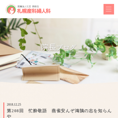
2018.12.25
第208回 忙酔敬語 燕雀安んぞ鴻鵠の志を知らん
や