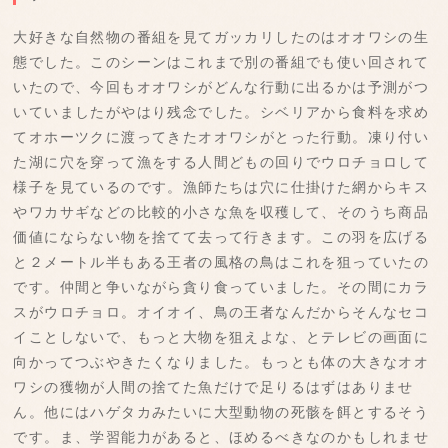
大好きな自然物の番組を見てガッカリしたのはオオワシの生
態でした。このシーンはこれまで別の番組でも使い回されて
いたので、今回もオオワシがどんな行動に出るかは予測がつ
いていましたがやはり残念でした。シベリアから食料を求め
てオホーツクに渡ってきたオオワシがとった行動。凍り付い
た湖に穴を穿って漁をする人間どもの回りでウロチョロして
様子を見ているのです。漁師たちは穴に仕掛けた網からキス
やワカサギなどの比較的小さな魚を収穫して、そのうち商品
価値にならない物を捨てて去って行きます。この羽を広げる
と２メートル半もある王者の風格の鳥はこれを狙っていたの
です。仲間と争いながら貪り食っていました。その間にカラ
スがウロチョロ。オイオイ、鳥の王者なんだからそんなセコ
イことしないで、もっと大物を狙えよな、とテレビの画面に
向かってつぶやきたくなりました。もっとも体の大きなオオ
ワシの獲物が人間の捨てた魚だけで足りるはずはありませ
ん。他にはハゲタカみたいに大型動物の死骸を餌とするそう
です。ま、学習能力があると、ほめるべきなのかもしれませ