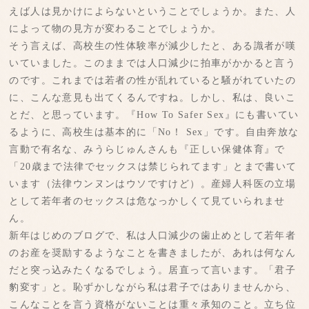
えば人は見かけによらないということでしょうか。また、人
によって物の見方が変わることでしょうか。
そう言えば、高校生の性体験率が減少したと、ある識者が嘆
いていました。このままでは人口減少に拍車がかかると言う
のです。これまでは若者の性が乱れていると騒がれていたの
に、こんな意見も出てくるんですね。しかし、私は、良いこ
とだ、と思っています。『How To Safer Sex』にも書いてい
るように、高校生は基本的に「No！ Sex」です。自由奔放な
言動で有名な、みうらじゅんさんも『正しい保健体育』で
「20歳まで法律でセックスは禁じられてます」とまで書いて
います（法律ウンヌンはウソですけど）。産婦人科医の立場
として若年者のセックスは危なっかしくて見ていられませ
ん。
新年はじめのブログで、私は人口減少の歯止めとして若年者
のお産を奨励するようなことを書きましたが、あれは何なん
だと突っ込みたくなるでしょう。居直って言います。「君子
豹変す」と。恥ずかしながら私は君子ではありませんから、
こんなことを言う資格がないことは重々承知のこと。立ち位