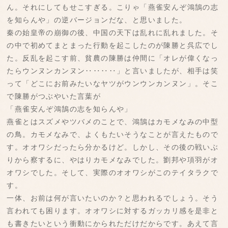
ん。それにしてもせこすぎる。こりゃ「燕雀安んぞ鴻鵠の志
を知らんや」の逆バージョンだな、と思いました。
秦の始皇帝の崩御の後、中国の天下は乱れに乱れました。そ
の中で初めてまとまった行動を起こしたのが陳勝と呉広でし
た。反乱を起こす前、貧農の陳勝は仲間に「オレが偉くなっ
たらウンヌンカンヌン‥‥‥‥」と言いましたが、相手は笑
って「どこにお前みたいなヤツがウンウンカンヌン」。そこ
で陳勝がつぶやいた言葉が
「燕雀安んぞ鴻鵠の志を知らんや」
燕雀とはスズメやツバメのことで、鴻鵠はカモメなみの中型
の鳥。カモメなみで、よくもたいそうなことが言えたもので
す。オオワシだったら分かるけど。しかし、その後の戦いぶ
りから察するに、やはりカモメなみでした。劉邦や項羽がオ
オワシでした。そして、実際のオオワシがこのテイタラクで
す。
一体、お前は何が言いたいのか？と思われるでしょう。そう
言われても困ります。オオワシに対するガッカリ感を是非と
も書きたいという衝動にかられただけだからです。あえて言