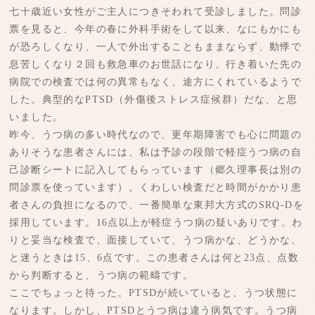
七十歳近い女性がご主人につきそわれて受診しました。問診
票を見ると、今年の春に外科手術をして以来、なにもかにも
が恐ろしくなり、一人で外出することもままならず、動悸で
息苦しくなり２回も救急車のお世話になり、行き着いた先の
病院での検査では何の異常もなく、途方にくれているようで
した。典型的なPTSD（外傷後ストレス症候群）だな、と思
いました。
昨今、うつ病の多い時代なので、更年期障害でも心に問題の
ありそうな患者さんには、私は予診の段階で軽症うつ病の自
己診断シートに記入してもらっています（郷久理事長は別の
問診票を使っています）。くわしい検査だと時間がかかり患
者さんの負担になるので、一番簡単な東邦大方式のSRQ-Dを
採用しています。16点以上が軽症うつ病の疑いありです。わ
りと妥当な検査で、面接していて、うつ病かな、どうかな、
と迷うときは15、6点です。この患者さんは何と23点、点数
から判断すると、うつ病の範疇です。
ここでちょっと待った。PTSDが続いていると、うつ状態に
なります。しかし、PTSDとうつ病は違う病気です。うつ病