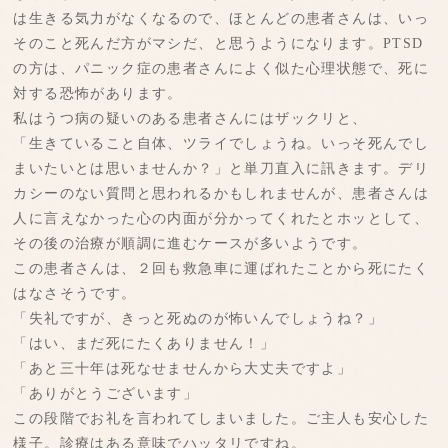
は生きる気力がなくなるので、ほとんどの患者さんは、いっ
そのこと死んだ方がマシだ、と思うようになります。PTSD
の方は、パニック症の患者さんによく似た心理状態で、死に
対する恐怖があります。
私はうつ病の疑いのある患者さんにはザックリと、
「生きていること自体、ツライでしょうね。いっそ死んでし
まいたいとは思いませんか？」と単刀直入に訊きます。デリ
カシーのない質問と思われるかもしれませんが、患者さんは
人に言えなかった心の内面が分かってくれたとホッとして、
その後の治療が順調に進むケースが多いようです。
この患者さんは、２回も救急車に運ばれたことから死にたく
はなさそうです。
「失礼ですが、きっと死ぬのが怖いんでしょうね？」
「はい、まだ死にたくありません！」
「あと三十年は死なせませんから大丈夫ですよ」
「ありがとうございます」
この段階でお礼を言われてしまいました。ご主人も安心した
様子。診療はある意味でハッタリですね。