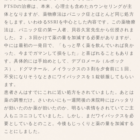
PTSDの治療は、本来、心理士も含めたカウンセリングが主
体となりますが、薬物療法はパニック症とほとんど同じ処方
をします。いわゆるSSRIを中心とした内容です。この薬物療
法は、パニック症の第一人者、貝谷久宣先生から伝授されま
した。２，３回かけて薬の量を加減する必要がありますが、
中には最初の一発目で、「もっと早く薬を飲んでいれば良か
った、今までガマンして損をした」と喜ばれることもありま
す。具体的には手始めとして、デプロメール（ルボック
ス）、ドグマチール、メイラックスの３剤を夕食前に１回、
不安になりそうなときにワイパックスを１錠頓服してもらい
ます。
患者さんはすでにこれに近い処方をされていました。あとは
薬の調整だけ。さいわいにも一週間後の来院時にはハッタリ
が効いたのか薬が効いたのか、明るい表情をされていてご主
人もニコニコしていました。しかし、まだワイパックスを必
要としているとのこと。今後もじっくりと薬の量を加減する
ことにしました。