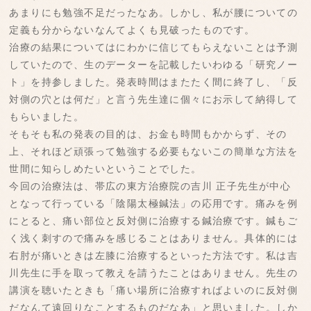
あまりにも勉強不足だったなあ。しかし、私が腰についての
定義も分からないなんてよくも見破ったものです。
治療の結果についてはにわかに信じてもらえないことは予測
していたので、生のデーターを記載したいわゆる「研究ノー
ト」を持参しました。発表時間はまたたく間に終了し、「反
対側の穴とは何だ」と言う先生達に個々にお示して納得して
もらいました。
そもそも私の発表の目的は、お金も時間もかからず、その
上、それほど頑張って勉強する必要もないこの簡単な方法を
世間に知らしめたいということでした。
今回の治療法は、帯広の東方治療院の吉川 正子先生が中心
となって行っている「陰陽太極鍼法」の応用です。痛みを例
にとると、痛い部位と反対側に治療する鍼治療です。鍼もご
く浅く刺すので痛みを感じることはありません。具体的には
右肘が痛いときは左膝に治療するといった方法です。私は吉
川先生に手を取って教えを請うたことはありません。先生の
講演を聴いたときも「痛い場所に治療すればよいのに反対側
だなんて遠回りなことするものだなあ」と思いました。しか