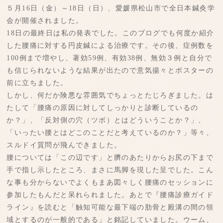
５月16日（金）～18日（日）、愛媛県松山市で全日本鍼灸学
会が開催されました。
18日の最終日は私の発表でした。このブログでも何度か紹介
した腰痛に対する円皮鍼による治療です。その後、症例数を
100例まで増やし、著効59例、有効38例、無効３例と自分で
も信じられないような結果が出たので意気揚々とポスターの
前に立ちました。
しかし、何だか険悪な雰囲気でちょっとたじろぎました。は
たして「腰痛の原因に対してしっかりと診断しているの
か？」、「反対側の穴（ツボ）とはどういうことか？」、
「いったい腰とはどこのことだと考えているのか？」等々、
スルドイ質問が飛んできました。
腰については「この辺です」と臍のあたりからお尻の下まで
手で指し示したところ、まさに馬脚を現した呈でした。こん
な事も分からないでよくもまあ図々しく腰痛のセッションに
参加したもんだと呆れられました。あとで『腰痛診療ガイド
ライン』を読むと「触知可能な最下端の肋骨と殿溝の間の領
域とするのが一般的である」と銘記していました。ウーム、