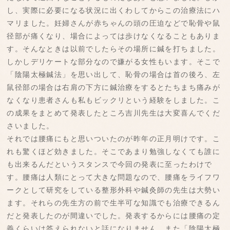
し、実際に必要になる状況に出くわしてからこの治療法にハ
マリました。妊婦さんが赤ちゃんの頭の圧迫などで恥骨や鼠
径部が痛くなり、場合によっては歩けなくなることもありま
す。そんなときは以前でしたらその場所に鍼を打ちました。
しかしデリケートな部分なので嫌がる女性もいます。そこで
「陰陽太極鍼法」を思い出して、恥骨の場合は首の後ろ、左
鼠径部の場合は右肩の下方に鍼治療をするとたちまち痛みが
なくなり患者さんも私もビックリという経験をしました。こ
の成果をまとめて発表したところ吉川先生は大変喜んでくだ
さいました。
それでは腰痛にもと思いついたのが昨年の正月明けです。こ
れも驚くほど効きました。そこであまり勉強しなくても誰に
も出来るんだというスタンスで今回の発表に至ったわけで
す。腰痛は人類にとって大きな問題なので、腰痛をライフワ
ークとして研究をしている整形外科や鍼灸師の先生は大勢い
ます。それらの先生方の前で生半可な知識でも治療できるん
だと発表したのが間違いでした。発表するからには腰痛の定
義くらいは答えられないと話になりません。また「陰陽太極