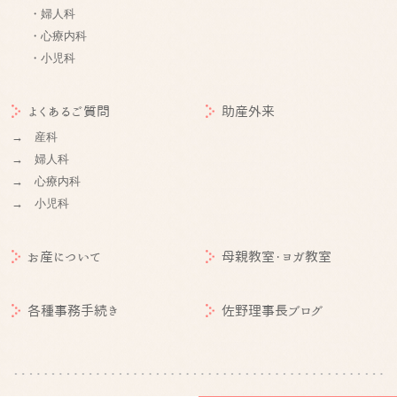
・婦人科
・心療内科
・小児科
よくあるご質問
助産外来
→ 産科
→ 婦人科
→ 心療内科
→ 小児科
お産について
母親教室・ヨガ教室
各種事務手続き
佐野理事長ブログ