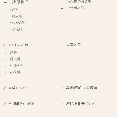
→ 入院中のお食事
→ 診療科目
→ その他入院
・産科
・婦人科
・心療内科
・小児科
よくあるご質問
助産外来
→ 産科
→ 婦人科
→ 心療内科
→ 小児科
お産について
母親教室・ヨガ教室
各種事務手続き
佐野理事長ブログ