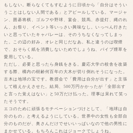
もしない。断らなくてもすむように日頃から「自分はそうい
うことはしない人間である」とアピールしている。マージャ
ン、囲碁将棋、ゴルフや野球、宴会、競馬、赤提灯、縄のれ
ん、お祭り、イベント等いっさい興味なし。いっぺん行きた
いと思っていたキャバレーは、そのうちなくなってしまっ
た。この辺の好み、オレと同じだなあ。私と違うのは喫煙
で、おそらく紙を消費しないためでしょうね、パイプ煙草を
愛用している。
ただし、必要と思ったら身銭をきる。慶応大学の校舎を改築
する際、構内の樹齢何百年の大木が切り倒れそうになった。
古木は地球の宝です。教授会で「費用は自分が出す」と主張
して植えかえさせた。結局、500万円かかったが「全部出す
と言った覚えはない」と50万だけ払った。理事は呆れて笑っ
たそうです。
エコのために頑張るモチベーションづけとして、「地球は自
分のもの」と考えるようにしている。世界中の女性も全部自
分のものだが、奥さんだけでせいいっぱいなので他の男性に
まかせている。もちろんこれはジョークでしょうね。