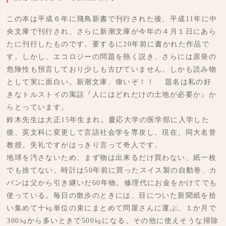
この本は平成６年に飛鳥新書で刊行された後、平成11年に中
央文庫で刊行され、さらに新潮文庫が今年の４月１日にあら
たに刊行したものです。要するに20年前に書かれた作品で
す。しかし、エコロジーの問題を熱く説き、さらには原発の
危険性も預言しており少しも古びていません。しかも読み物
として実に面白い。新潮文庫、偉いぞ！！ 題名は私の好
きなトルストイの寓話『人にはどれだけの土地が必要か』か
らとっています。
鈴木先生は大正15年生まれ。慶応大学の医学部に入学した
後、英文科に変更して言語社会学を専攻し、現在、同大名誉
教授。失礼ですがはっきり言って奇人です。
地球を汚さないため、まず物は出来るだけ買わない、紙一枚
でも捨てない。時計は50年前に買ったスイス製の自動巻、カ
バンは父から引き継いだ60年物。修理代にお金をかけてでも
使っている。毎日の散歩のときには、目についた新聞紙を拾
い集めて十㎏単位の束にまとめて問屋さんに運ぶ。１か月で
300㎏から多いときで500㎏になる。その他に使えそうな掃除