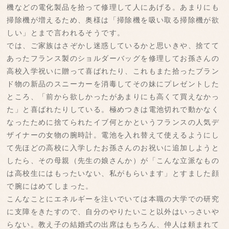
機などの電化製品を拾って修理して人にあげる。あまりにも
掃除機が増えるため、奥様は「掃除機を吸い取る掃除機が欲
しい」とまで言われるそうです。
では、ご家族はさぞかし迷惑しているかと思いきや、捨てて
あったフランス製のショルダーバッグを修理してお孫さんの
高校入学祝いに贈って喜ばれたり、これもまた拾ったブラン
ド物の新品のスニーカーを消毒してその妹にプレゼントした
ところ、「前から欲しかったがあまりにも高くて買えなかっ
た」と喜ばれたりしている。極めつきは電池切れで動かなく
なったために捨てられたイブ何とかというフランスの人気デ
ザイナーの女物の腕時計。電池を入れ替えて使えるようにし
て先ほどの高校に入学したお孫さんのお祝いに追加しようと
したら、その母親（先生の娘さんか）が「こんな立派なもの
は高校生にはもったいない、私がもらいます」とすました顔
で腕にはめてしまった。
こんなことにエネルギーを注いでいては本職の大学での研究
に支障をきたすので、自分のやりたいこと以外はいっさいや
らない。教え子の結婚式の出席はもちろん、仲人は頼まれて