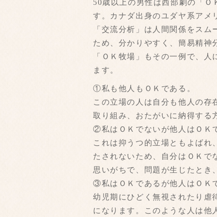
50歳以上の男性は西部劇の「
す。カナダ出身のユダヤ系アメ
「交流分析」は人間関係をスム
ため、分かりやすく、簡易精神
「ＯＫ牧場」もその一例で、人
ます。
①私も他人もＯＫである。
この立場の人は自分も他人の存
取り組み、おたがいに納得する
②私はＯＫでないが他人はＯＫ
これは抑うつ的立場ともよばれ
たされないため、自分はＯＫで
思いがちで、問題が生じたとき
③私はＯＫであるが他人はＯＫ
幼児期にひどく無視されたり虐
になります。このような人は他