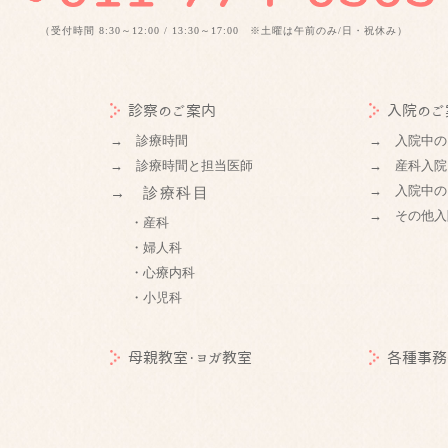
（受付時間 8:30～12:00 / 13:30～17:00 ※土曜は午前のみ/日・祝休み）
診察のご案内
入院のご
→ 診療時間
→ 入院中の
→ 診療時間と担当医師
→ 産科入院
→ 入院中の
→ 診療科目
→ その他入
・産科
・婦人科
・心療内科
・小児科
母親教室・ヨガ教室
各種事務