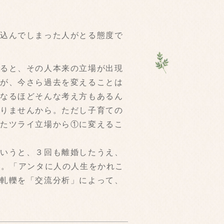
い込んでしまった人がとる態度で
すると、その人本来の立場が出現
たが、今さら過去を変えることは
、なるほどそんな考え方もあるん
ありませんから。ただし子育ての
ったツライ立場から①に変えるこ
というと、３回も離婚したうえ、
歳。「アンタに人の人生をかれこ
の軋轢を「交流分析」によって、