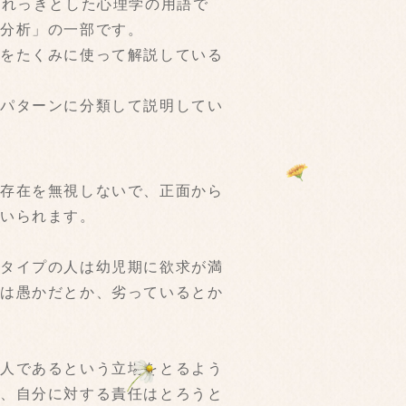
はれっきとした心理学の用語で
流分析」の一部です。
語をたくみに使って解説している
のパターンに分類して説明してい
の存在を無視しないで、正面から
でいられます。
のタイプの人は幼児期に欲求が満
分は愚かだとか、劣っているとか
他人であるという立場をとるよう
が、自分に対する責任はとろうと