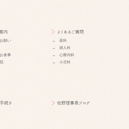
案内
よくあるご質問
お願い
→ 産科
→ 婦人科
お食事
→ 心療内科
院
→ 小児科
手続き
佐野理事長ブログ