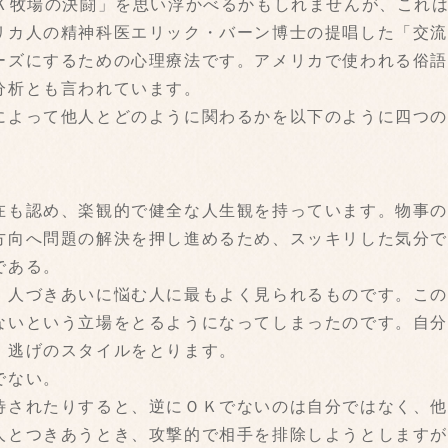
ＯＫ牧場の決闘」を思い浮かべるかもしれませんが、これ
リカ人の精神科医エリック・バーン博士の提唱した「交
ーズにするための心理療法です。アメリカで使われる俗
分析とも言われています。
によって他人とどのように関わるかを以下のように四つ
在も認め、楽観的で健全な人生観を持っています。物事
方向へ問題の解決を押し進めるため、スッキリした気分
である。
、人づきあいに悩む人に最もよく見られるものです。こ
ないという立場をとるようになってしまったのです。自
、逃げのスタイルをとります。
でない。
待されたりすると、逆にＯＫでないのは自分ではなく、
人とつきあうとき、攻撃的で相手を排除しようとします