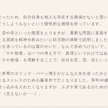
だったため、自分自身も他人も存在する価値がないと思
どうしようもないという慢性的な感情を持っています。
、③や④といった態度をとりますが、重要な問題に直面
とる原因を精神分析みたいに幼児期の体験で説明しまし
生を送っているのは親のせいだ」なんて決めつけないで
。「ＯＫ牧場」は一つの考え方で、真理というわけでは
「ＯＫ牧場」を理解することで、自分を②、③、④とい
ご本尊のエリック・バーン博士がどんな人生を送ったか
なるストレスのため心臓発作で亡くなりました。享年60
突っ込みを入れたくなりますが、ユダヤ系であるがため
（言えないか･･･）。