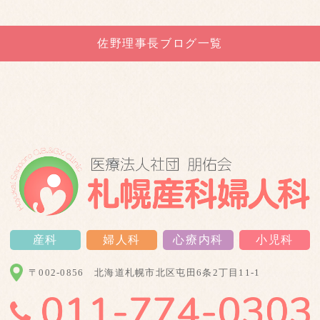
佐野理事長ブログ一覧
産科
婦人科
心療内科
小児科
〒002-0856
北海道札幌市北区屯田6条2丁目11-1