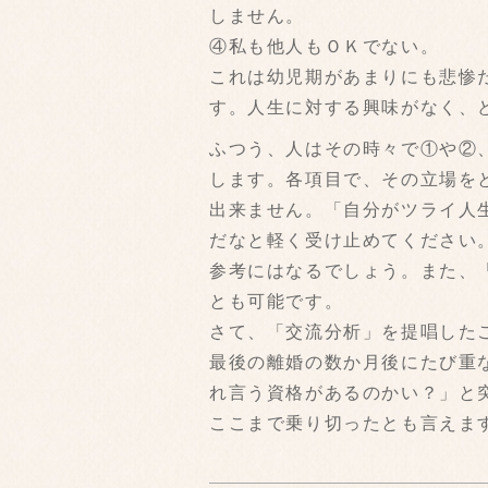
しません。
④私も他人もＯＫでない。
これは幼児期があまりにも悲惨
す。人生に対する興味がなく、
ふつう、人はその時々で①や②
します。各項目で、その立場を
出来ません。「自分がツライ人
だなと軽く受け止めてください
参考にはなるでしょう。また、
とも可能です。
さて、「交流分析」を提唱した
最後の離婚の数か月後にたび重
れ言う資格があるのかい？」と
ここまで乗り切ったとも言えます