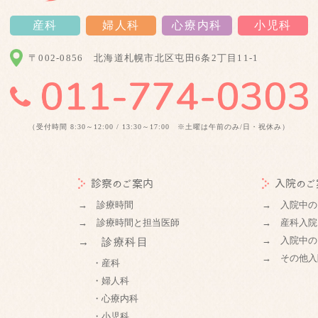
産科
婦人科
心療内科
小児科
〒002-0856
北海道札幌市北区屯田6条2丁目11-1
（受付時間 8:30～12:00 / 13:30～17:00 ※土曜は午前のみ/日・祝休み）
診察のご案内
入院のご
→ 診療時間
→ 入院中の
→ 診療時間と担当医師
→ 産科入院
→ 入院中の
→ 診療科目
→ その他入
・産科
・婦人科
・心療内科
・小児科