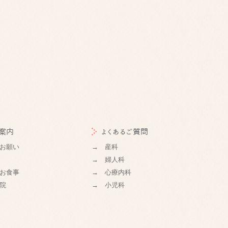
案内
よくあるご質問
お願い
→ 産科
→ 婦人科
お食事
→ 心療内科
院
→ 小児科