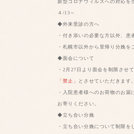
新型コロナウィルスへの対応を
４/13～
◆外来受診の方へ
・付き添いの必要な方以外、患
・札幌市以外から里帰り分娩を
◆面会について
・2月27日より面会を制限させ
「禁止」
とさせていただきます
・入院患者様へのお荷物のお届
お寄りください。
◆立ち合い分娩
・立ち合い分娩について制限を