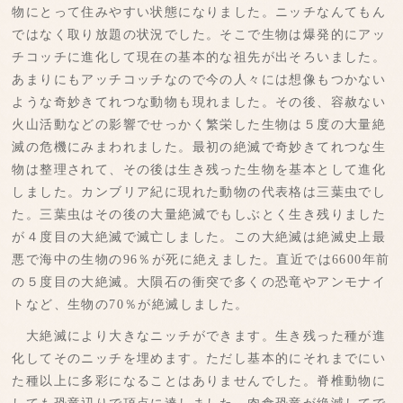
物にとって住みやすい状態になりました。ニッチなんてもん
ではなく取り放題の状況でした。そこで生物は爆発的にアッ
チコッチに進化して現在の基本的な祖先が出そろいました。
あまりにもアッチコッチなので今の人々には想像もつかない
ような奇妙きてれつな動物も現れました。その後、容赦ない
火山活動などの影響でせっかく繁栄した生物は５度の大量絶
滅の危機にみまわれました。最初の絶滅で奇妙きてれつな生
物は整理されて、その後は生き残った生物を基本として進化
しました。カンブリア紀に現れた動物の代表格は三葉虫でし
た。三葉虫はその後の大量絶滅でもしぶとく生き残りました
が４度目の大絶滅で滅亡しました。この大絶滅は絶滅史上最
悪で海中の生物の96％が死に絶えました。直近では6600年前
の５度目の大絶滅。大隕石の衝突で多くの恐竜やアンモナイ
トなど、生物の70％が絶滅しました。
大絶滅により大きなニッチができます。生き残った種が進
化してそのニッチを埋めます。ただし基本的にそれまでにい
た種以上に多彩になることはありませんでした。脊椎動物に