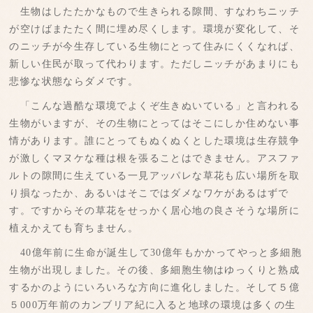
生物はしたたかなもので生きられる隙間、すなわちニッチ
が空けばまたたく間に埋め尽くします。環境が変化して、そ
のニッチが今生存している生物にとって住みにくくなれば、
新しい住民が取って代わります。ただしニッチがあまりにも
悲惨な状態ならダメです。
「こんな過酷な環境でよくぞ生きぬいている」と言われる
生物がいますが、その生物にとってはそこにしか住めない事
情があります。誰にとってもぬくぬくとした環境は生存競争
が激しくマヌケな種は根を張ることはできません。アスファ
ルトの隙間に生えている一見アッパレな草花も広い場所を取
り損なったか、あるいはそこではダメなワケがあるはずで
す。ですからその草花をせっかく居心地の良さそうな場所に
植えかえても育ちません。
40億年前に生命が誕生して30億年もかかってやっと多細胞
生物が出現しました。その後、多細胞生物はゆっくりと熟成
するかのようにいろいろな方向に進化しました。そして５億
５000万年前のカンブリア紀に入ると地球の環境は多くの生