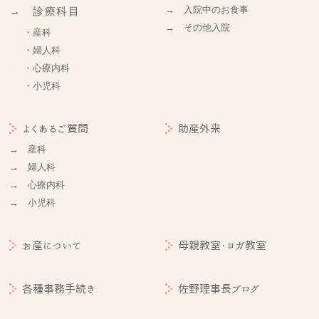
→ 入院中のお食事
→ 診療科目
→ その他入院
・産科
・婦人科
・心療内科
・小児科
よくあるご質問
助産外来
→ 産科
→ 婦人科
→ 心療内科
→ 小児科
お産について
母親教室・ヨガ教室
各種事務手続き
佐野理事長ブログ