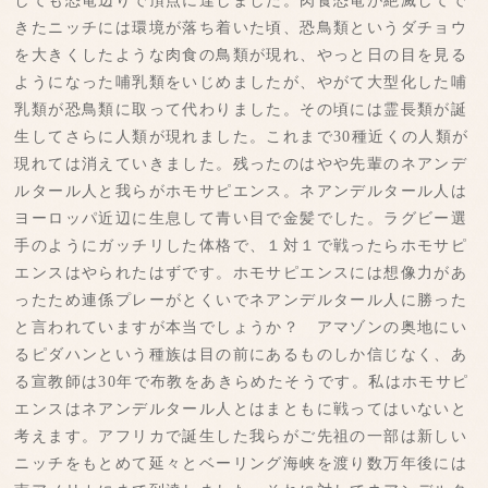
しても恐竜辺りで頂点に達しました。肉食恐竜が絶滅してで
きたニッチには環境が落ち着いた頃、恐鳥類というダチョウ
を大きくしたような肉食の鳥類が現れ、やっと日の目を見る
ようになった哺乳類をいじめましたが、やがて大型化した哺
乳類が恐鳥類に取って代わりました。その頃には霊長類が誕
生してさらに人類が現れました。これまで30種近くの人類が
現れては消えていきました。残ったのはやや先輩のネアンデ
ルタール人と我らがホモサピエンス。ネアンデルタール人は
ヨーロッパ近辺に生息して青い目で金髪でした。ラグビー選
手のようにガッチリした体格で、１対１で戦ったらホモサピ
エンスはやられたはずです。ホモサピエンスには想像力があ
ったため連係プレーがとくいでネアンデルタール人に勝った
と言われていますが本当でしょうか？ アマゾンの奥地にい
るピダハンという種族は目の前にあるものしか信じなく、あ
る宣教師は30年で布教をあきらめたそうです。私はホモサピ
エンスはネアンデルタール人とはまともに戦ってはいないと
考えます。アフリカで誕生した我らがご先祖の一部は新しい
ニッチをもとめて延々とベーリング海峡を渡り数万年後には